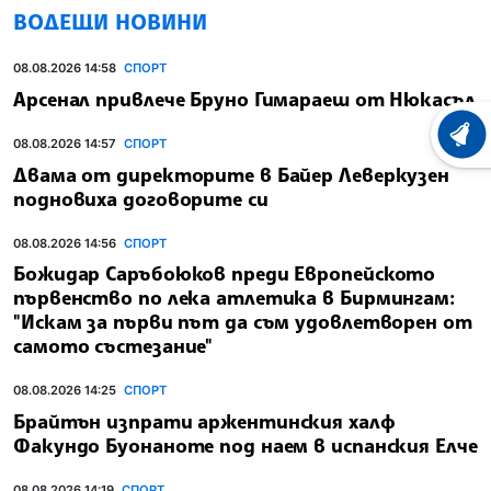
ВОДЕЩИ НОВИНИ
08.08.2026 14:58
СПОРТ
Арсенал привлече Бруно Гимараеш от Нюкасъл
ХРОНО
08.08.2026 14:57
СПОРТ
Двама от директорите в Байер Леверкузен
подновиха договорите си
08.08.2026 14:56
СПОРТ
Божидар Саръбоюков преди Европейското
първенство по лека атлетика в Бирмингам:
"Искам за първи път да съм удовлетворен от
самото състезание"
08.08.2026 14:25
СПОРТ
Брайтън изпрати аржентинския халф
Факундо Буонаноте под наем в испанския Елче
08.08.2026 14:19
СПОРТ