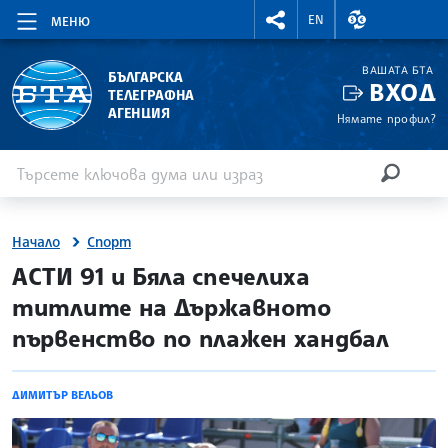
RIGHTMENU.SOCIAL
ВАЛУТНИ КУР
EN
МЕНЮ
ВАШАТА БТА
БЪЛГАРСКА
ВХОД
ТЕЛЕГРАФНА
АГЕНЦИЯ
Нямате профил?
Въведете ключова дума или израз
Търсене
ТЪРСЕН
Начало
Спорт
site.bta
АСТИ 91 и Бяла спечелиха
титлите на Държавното
първенство по плажен хандбал
ДИМИТЪР ВЕЛЬОВ