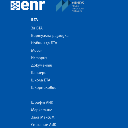
MINDS Media Innovatio
European Newsroom
БТА
За БТА
Виртуална разходка
Новини за БТА
Мисия
История
Документи
Кариери
Школа БТА
Шкорпиловци
Шрифт ЛИК
Маркетинг
Зала МаксиМ
Списание ЛИК