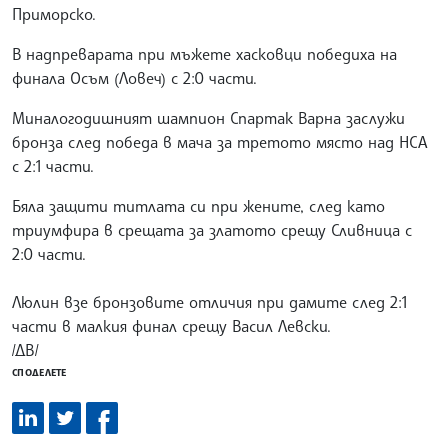
Приморско.
В надпреварата при мъжете хасковци победиха на
финала Осъм (Ловеч) с 2:0 части.
Миналогодишният шампион Спартак Варна заслужи
бронза след победа в мача за третото място над НСА
с 2:1 части.
Бяла защити титлата си при жените, след като
триумфира в срещата за златото срещу Сливница с
2:0 части.
Люлин взе бронзовите отличия при дамите след 2:1
части в малкия финал срещу Васил Левски.
/ДВ/
СПОДЕЛЕТЕ