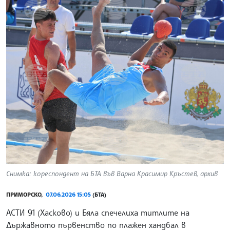
Снимка: кореспондент на БТА във Варна Красимир Кръстев, архив
ПРИМОРСКО,
07.06.2026 15:05
(БТА)
АСТИ 91 (Хасково) и Бяла спечелиха титлите на
Държавното първенство по плажен хандбал в