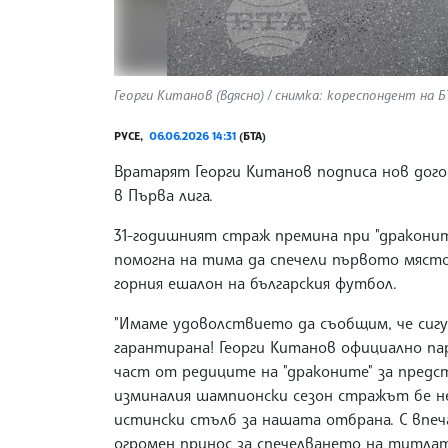
Георги Китанов (вдясно) / снимка: кореспондент на Б
РУСЕ,
06.06.2026 14:31
(БТА)
Вратарят Георги Китанов подписа нов дого
в Първа лига.
31-годишният страж премина при "драконит
помогна на тима да спечели първото място 
горния ешалон на българския футбол.
"Имаме удоволствието да съобщим, че сиг
гарантирана! Георги Китанов официално па
част от редиците на "драконите" за предс
изминалия шампионски сезон стражът бе н
истински стълб за нашата отбрана. С впеч
огромен принос за спечелването на титла