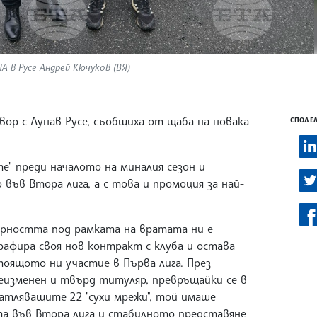
ТА в Русе Андрей Кючуков (ВЯ)
вор с Дунав Русе, съобщиха от щаба на новака
СПОДЕЛ
е" преди началото на миналия сезон и
във Втора лига, а с това и промоция за най-
урността под рамката на вратата ни е
рафира своя нов контракт с клуба и остава
тоящото ни участие в Първа лига. През
еизменен и твърд титуляр, превръщайки се в
атляващите 22 "сухи мрежи", той имаше
та във Втора лига и стабилното представяне