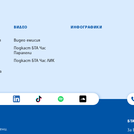
ВИДЕО
ИНФОГРАФИКИ
я
Видео емисия
Подкаст БТА Час
Паралели
Подкаст БТА Час ЛИК
а
БТ
ени.
За 