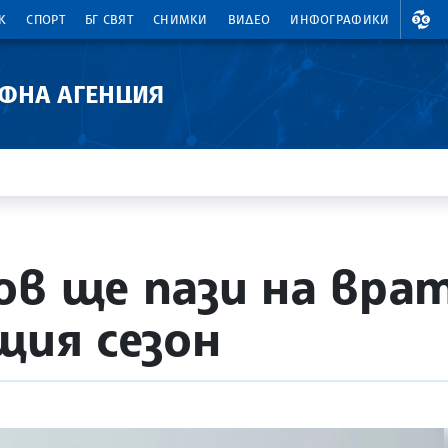
ВАЛ
К
СПОРТ
БГ СВЯТ
СНИМКИ
ВИДЕО
ИНФОГРАФИКИ
АФНА АГЕНЦИЯ
ов ще пази на вра
щия сезон