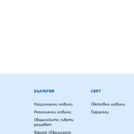
БЪЛГАРСКА ТЕЛЕГРАФНА АГ
БЪЛГАРИЯ
СВЯТ
Национални новини
Световни новини
Регионални новини
Паралели
Общинските съвети
решават
Куриер (Официални