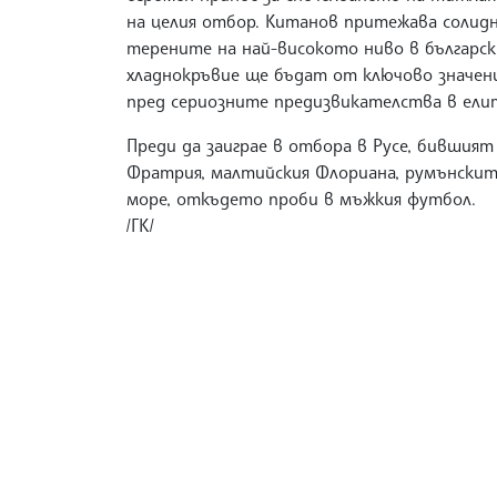
на целия отбор. Китанов притежава солид
терените на най-високото ниво в българск
хладнокръвие ще бъдат от ключово значен
пред сериозните предизвикателства в елита
Преди да заиграе в отбора в Русе, бившият
Фратрия, малтийския Флориана, румънскит
море, откъдето проби в мъжкия футбол.
/ГК/