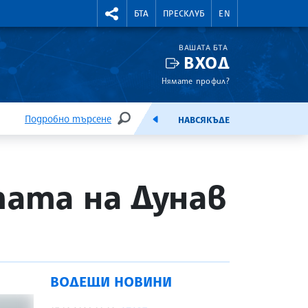
УТНИ КУРСОВЕ
RIGHTMENU.SOCIAL
БТА
ПРЕСКЛУБ
EN
ВАШАТА БТА
ВХОД
Нямате профил?
Подробно търсене
НАВСЯКЪДЕ
ТЪРСЕНЕ
ЕМИСИЯ
тата на Дунав
ВОДЕЩИ НОВИНИ