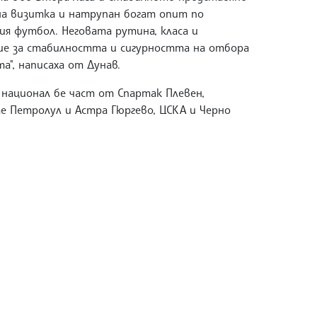
на визитка и натрупан богат опит по
ия футбол. Неговата рутина, класа и
ие за стабилността и сигурността на отбора
", написаха от Дунав.
 национал бе част от Спартак Плевен,
е Петролул и Астра Гюргево, ЦСКА и Черно