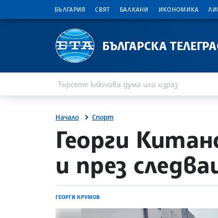
БЪЛГАРИЯ
СВЯТ
БАЛКАНИ
ИКОНОМИКА
ЛИ
БЪЛГАРСКА ТЕЛЕГР
Въведете ключова дума или израз
Търсене
Начало
Спорт
site.bta
Георги Китан
и през следва
ГЕОРГИ КРУМОВ