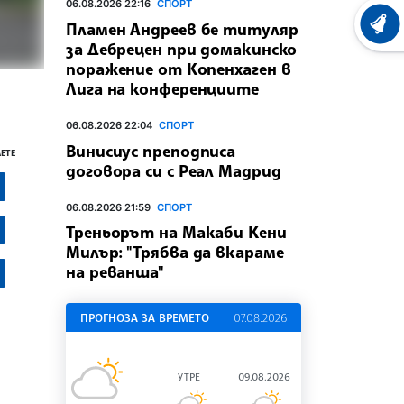
06.08.2026 22:16
СПОРТ
Пламен Андреев бе титуляр
ХРОНО
за Дебрецен при домакинско
поражение от Копенхаген в
Лига на конференциите
06.08.2026 22:04
СПОРТ
Винисиус преподписа
ЕТЕ
договора си с Реал Мадрид
06.08.2026 21:59
СПОРТ
Треньорът на Макаби Кени
Милър: "Трябва да вкараме
на реванша"
ПРОГНОЗА ЗА ВРЕМЕТО
07.08.2026
УТРЕ
09.08.2026