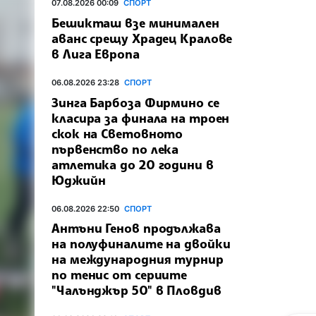
07.08.2026 00:09
СПОРТ
Бешикташ взе минимален
аванс срещу Храдец Кралове
в Лига Европа
06.08.2026 23:28
СПОРТ
Зинга Барбоза Фирмино се
класира за финала на троен
скок на Световното
първенство по лека
атлетика до 20 години в
Юджийн
06.08.2026 22:50
СПОРТ
Антъни Генов продължава
на полуфиналите на двойки
на международния турнир
по тенис от сериите
"Чалънджър 50" в Пловдив