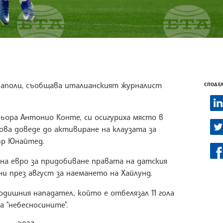
Наполи, съобщава италианският журналист
СПОДЕЛ
ьора Антонио Конте, си осигуриха място в
ова доведе до активиране на клаузата за
ър Юнайтед.
на евро за придобиване правата на датския
и през август за наемането на Хайлунд.
одишния нападател, който е отбелязал 11 гола
а "небесносините".