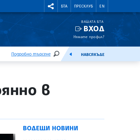
УТНИ КУРСОВЕ
RIGHTMENU.SOCIAL
БТА
ПРЕСКЛУБ
EN
ВАШАТА БТА
ВХОД
Нямате профил?
Подробно търсене
НАВСЯКЪДЕ
ТЪРСЕНЕ
ЕМИСИЯ
оянно в
ВОДЕЩИ НОВИНИ