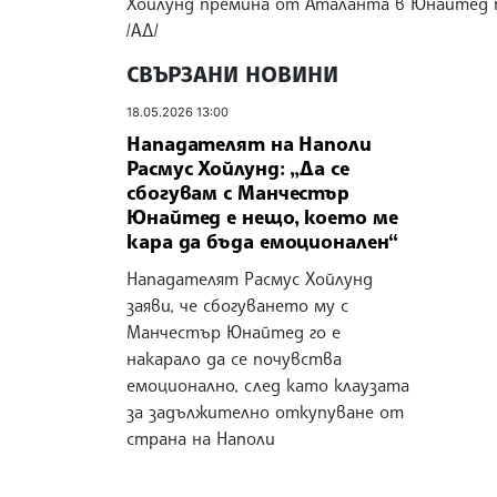
Хойлунд премина от Аталанта в Юнайтед п
/АД/
СВЪРЗАНИ НОВИНИ
18.05.2026 13:00
Нападателят на Наполи
Расмус Хойлунд: „Да се
сбогувам с Манчестър
Юнайтед е нещо, което ме
кара да бъда емоционален“
Нападателят Расмус Хойлунд
заяви, че сбогуването му с
Манчестър Юнайтед го е
накарало да се почувства
емоционално, след като клаузата
за задължително откупуване от
страна на Наполи