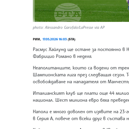
photo: Alessandro Garofalo/LaPresse via AP
РИМ,
17.05.2026 16:03
(БТА)
Расмус Хайлунд ще остане за постоянно в 
Фабрицио Романо в неделя.
Неаполитанците, които са водени от трен
Шампионската лига през следващия сезон. Т
освобождаване на нападателя от Манчест
Италианският клуб ще плати още 44 милио
национал. Шест милиона евро бяха преведен
Наполи е много доволен от изявите на 23-г
в Серия А, повече от всеки друг в състава н