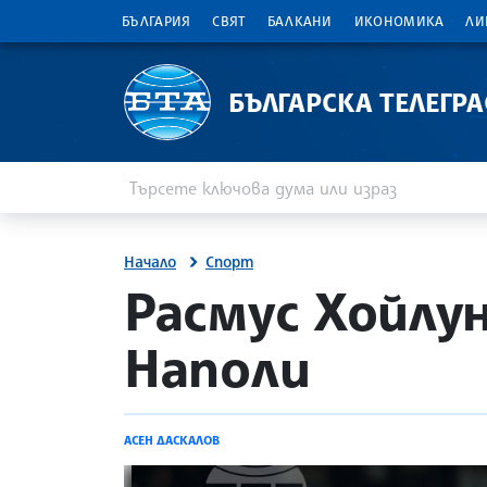
БЪЛГАРИЯ
СВЯТ
БАЛКАНИ
ИКОНОМИКА
ЛИ
БЪЛГАРСКА ТЕЛЕГР
Въведете ключова дума или израз
Търсене
Начало
Спорт
site.bta
Расмус Хойлу
Наполи
АСЕН ДАСКАЛОВ