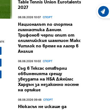
Table Tennis Union Eurotalents
2027
ХРОНО
08.08.2026 10:07
СПОРТ
Националът по спортна
гимнастика Даниел
Трифонов черпи опит от
олимпийския шампион Макс
ЕТЕ
Уитлок по време на лагер в
Англия
08.08.2026 10:02
СПОРТ
Съд в Тексас отхвърли
обвиненията срещу
звездата на НБА Джеймс
Хардън за незаконно носене
на оръжие
08.08.2026 09:48
СПОРТ
Нюкасъл не искаше да