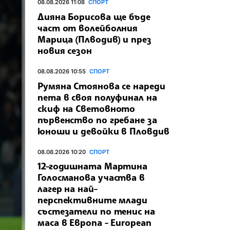
08.08.2026 11:08
СПОРТ
Дияна Борисова ще бъде
част от волейболния
Марица (Плводив) и през
новия сезон
08.08.2026 10:55
СПОРТ
Румяна Стоянова се нареди
пета в своя полуфинал на
скиф на Световното
първенство по гребане за
юноши и девойки в Пловдив
08.08.2026 10:20
СПОРТ
12-годишната Мартина
Голосманова участва в
лагер на най-
перспективните млади
състезатели по тенис на
маса в Европа - European