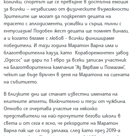
колички, спортът ще се превърне в достъпна емоция
за всички — независимо от физическите възможности.
Зрителите ще могат да подкрепят децата на
трасето с аплодисменти, усмивки и сърца, пълни с
ентусиазъм! Подобен жест децата ще помнят винаги,
а и когато бягаме с любов - всички финишираме
победители. И тази година Маратон Варна има и
благотворителна кауза, като Кораборемонтен завод
„Одесос" ще дари по 1 евро за всеки записан участник
на Благотворителна кампания "Аз Вярвам и Помагам",
чекът ще бъде връчен в деня на Маратона на сцената
на събитието.
В близките дни ще станат известни имената на
елитните атлети, включително и тези от чужбина.
Отново се очертава участие на няколко
представители на най-прочутите бегови школи в
света и от сега е ясно, че рекордите на Маратон
Варна пак ще са под заплаха, след като през 2019-а