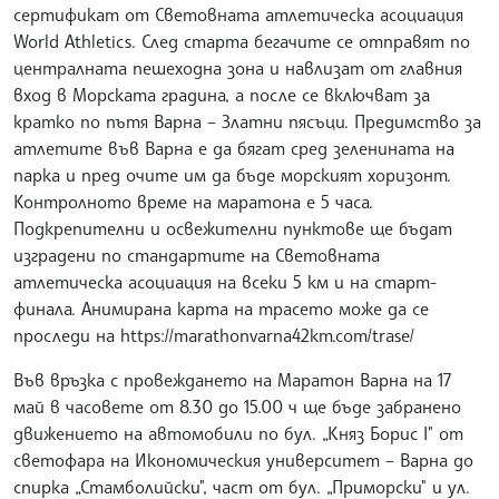
сертификат от Световната атлетическа асоциация
World Athletics. След старта бегачите се отправят по
централната пешеходна зона и навлизат от главния
вход в Морската градина, а после се включват за
кратко по пътя Варна – Златни пясъци. Предимство за
атлетите във Варна е да бягат сред зеленината на
парка и пред очите им да бъде морският хоризонт.
Контролното време на маратона е 5 часа.
Подкрепителни и освежителни пунктове ще бъдат
изградени по стандартите на Световната
атлетическа асоциация на всеки 5 км и на старт-
финала. Анимирана карта на трасето може да се
проследи на https://marathonvarna42km.com/trase/
Във връзка с провеждането на Маратон Варна на 17
май в часовете от 8.30 до 15.00 ч ще бъде забранено
движението на автомобили по бул. „Княз Борис I" от
светофара на Икономическия университет – Варна до
спирка „Стамболийски", част от бул. „Приморски" и ул.