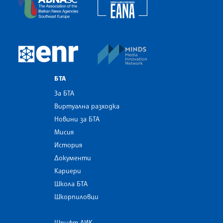
MINDS Media Innovatio
European Newsroom
БТА
За БТА
Виртуална разходка
Новини за БТА
Мисия
История
Документи
Кариери
Школа БТА
Шкорпиловци
Шрифт ЛИК