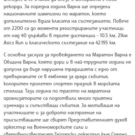
рекорди. За поредна година Варна ще определи
националните шампиони по маратон, което
допълнително вдига класата на състезанието. Повече
от 2200 са до момента регистрираните участници
от над 40 държави в трите дистанции - 10.5 км, 21км
Asics Run и класическото състезание на 42.195 км.
С основна заслуга за провеждането на Маратон Варна е
Община Варна, която дори и в най-трудните години не
допусна да бъде нарушена традицията с едно от
превърналите се в емблема за града събития,
колоритен пролетен спортен празник в морската
столица. Тази година по трасето на маратона
организаторите са подготвили много приятни
изненади и съпъстващи събития. За мотивация на
участниците и за доброто настроение на
присъстващите ще свирят Представителният духов
оркестър на Военноморските сили и
световноизвестният Гайдарски оркестър към Средно