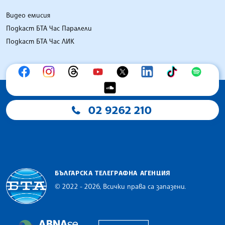
Видео емисия
Подкаст БТА Час Паралели
Подкаст БТА Час ЛИК
02 9262 210
БЪЛГАРСКА ТЕЛЕГРАФНА АГЕНЦИЯ
© 2022 - 2026, Всички права са запазени.
Българска телеграфна агенция
European Alliance of N
The Assocoation of the Balkan News Agencies S