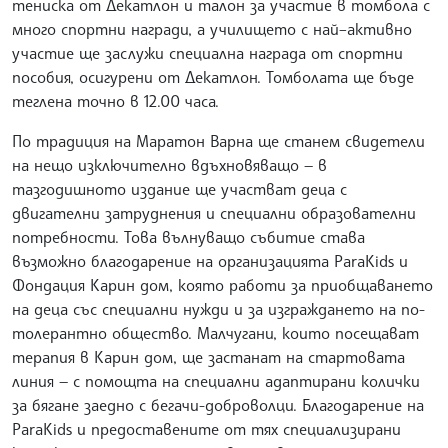
тениска от Декатлон и талон за участие в томбола с
много спортни награди, а училището с най–активно
участие ще заслужи специална награда от спортни
пособия, осигурени от Декатлон. Томболата ще бъде
теглена точно в 12.00 часа.
По традиция на Маратон Варна ще станем свидетели
на нещо изключително вдъхновяващо — в
тазгодишното издание ще участват деца с
двигателни затруднения и специални образователни
потребности. Това вълнуващо събитие става
възможно благодарение на организацията ParaKids и
Фондация Карин дом, която работи за приобщаването
на деца със специални нужди и за изграждането на по-
толерантно общество. Малчугани, които посещават
терапия в Карин дом, ще застанат на стартовата
линия — с помощта на специални адаптирани колички
за бягане заедно с бегачи-доброволци. Благодарение на
ParaKids и предоставените от тях специализирани