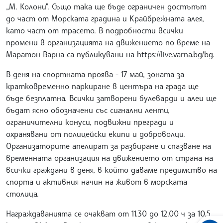
„М. Колони". Също така ще бъде ограничен достъпът
до част от Морската градина и Крайбрежната алея,
като част от трасето. В подробности всички
промени в организацията на движението по време на
Маратон Варна са публикувани на https://live.varna.bg/bg.
В деня на спортната проява - 17 май, зоната за
кратковременно паркиране в центъра на града ще
бъде безплатна. Всички затворени булеварди и алеи ще
бъдат ясно обозначени със сигнални ленти,
ограничителни конуси, подвижни прегради и
охранявани от полицейски екипи и доброволци.
Организаторите апелират за разбиране и спазване на
временната организация на движението от страна на
всички граждани в деня, в който даваме предимство на
спорта и активния начин на живот в морската
столица.
Награждаванията се очакват от 11.30 до 12.00 ч за 10.5