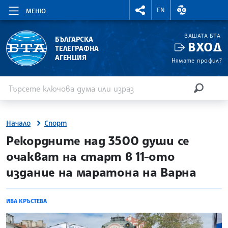
RIGHTMENU.SOCIAL
ВАЛУТНИ КУР
EN
МЕНЮ
ВАШАТА БТА
БЪЛГАРСКА
ВХОД
ТЕЛЕГРАФНА
АГЕНЦИЯ
Нямате профил?
Въведете ключова дума или израз
Търсене
ТЪРСЕН
Начало
Спорт
site.bta
Рекордните над 3500 души се
очакват на старт в 11-ото
издание на маратона на Варна
ИВА КРЪСТЕВА