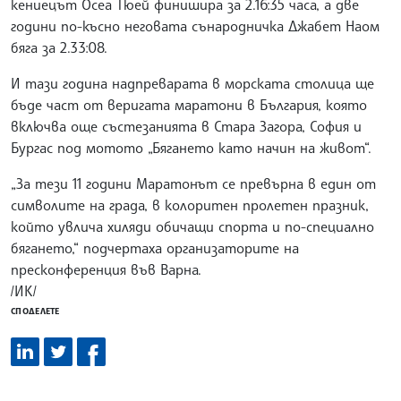
кениецът Осеа Тюей финишира за 2.16:35 часа, а две
години по-късно неговата сънародничка Джабет Наом
бяга за 2.33:08.
И тази година надпреварата в морската столица ще
бъде част от веригата маратони в България, която
включва още състезанията в Стара Загора, София и
Бургас под мотото „Бягането като начин на живот“.
„За тези 11 години Маратонът се превърна в един от
символите на града, в колоритен пролетен празник,
който увлича хиляди обичащи спорта и по-специално
бягането,“ подчертаха организаторите на
пресконференция във Варна.
/ИК/
СПОДЕЛЕТЕ