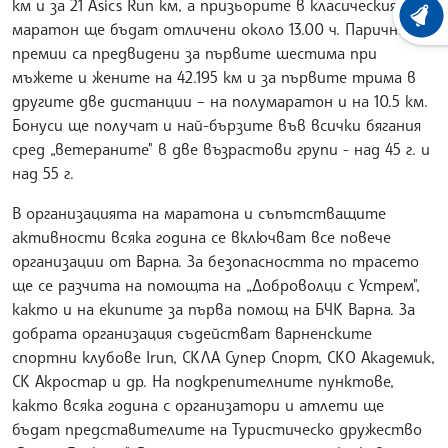
км и за 21 Asics Run км, а призьорите в класическия
ХРОНО
маратон ще бъдат отличени около 13.00 ч. Парични
премии са предвидени за първите шестима при
мъжете и жените на 42.195 км и за първите трима в
другите две дистанции – на полумаратон и на 10.5 км.
Бонуси ще получат и най-бързите във всички бягания
сред „ветераните" в две възрастови групи - над 45 г. и
над 55 г.
В организацията на маратона и съпътстващите
активности всяка година се включват все повече
организации от Варна. За безопасността по трасето
ще се разчита на помощта на „Доброволци с Устрем",
както и на екипите за първа помощ на БЧК Варна. За
добрата организация съдействат варненските
спортни клубове Irun, СКЛА Супер Спорт, СКО Академик,
СК Акростар и др. На подкрепителните пунктове,
както всяка година с организатори и атлети ще
бъдат представителите на Туристическо дружество