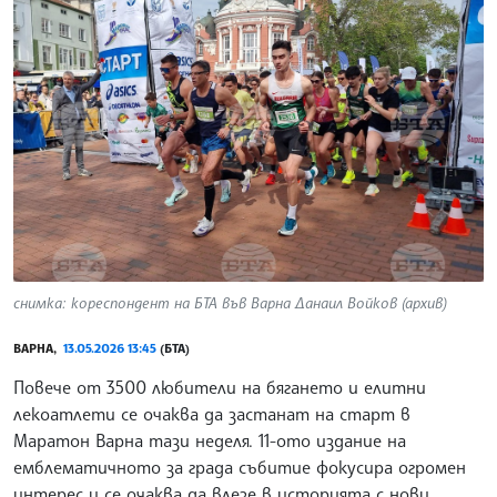
снимка: кореспондент на БТА във Варна Данаил Войков (архив)
ВАРНА,
13.05.2026 13:45
(БТА)
Повече от 3500 любители на бягането и елитни
лекоатлети се очаква да застанат на старт в
Маратон Варна тази неделя. 11-ото издание на
емблематичното за града събитие фокусира огромен
интерес и се очаква да влезе в историята с нови