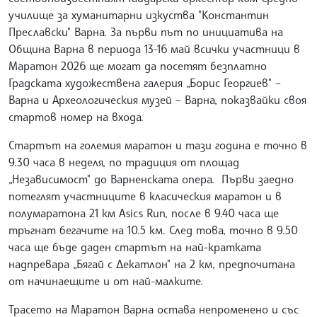
училище за хуманитарни изкуства "Константин
Преславски" Варна. За първи път по инициатива на
Община Варна в периода 13-16 май всички участници в
Маратон 2026 ще могат да посетят безплатно
Градската художествена галерия „Борис Георгиев" –
Варна и Археологическия музей – Варна, показвайки своя
стартов номер на входа.
Стартът на големия маратон и тази година е точно в
9.30 часа в неделя, по традиция от площад
„Независимост" до Варненската опера. Първи заедно
потеглят участниците в класическия маратон и в
полумаратона 21 км Asics Run, после в 9.40 часа ще
тръгнат бегачите на 10.5 км. След това, точно в 9.50
часа ще бъде даден стартът на най-кратката
надпревара „Бягай с Декатлон" на 2 км, предпочитана
от начинаещите и от най-малките.
Трасето на Маратон Варна остава непроменено и със