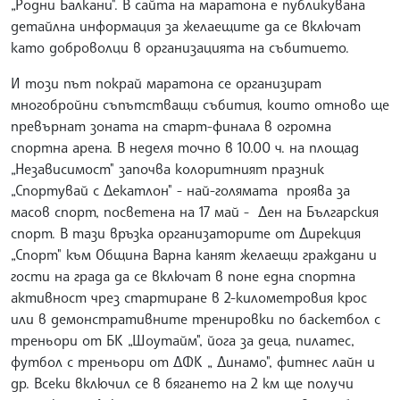
„Родни Балкани". В сайта на маратона е публикувана
детайлна информация за желаещите да се включат
като доброволци в организацията на събитието.
И този път покрай маратона се организират
многобройни съпътстващи събития, които отново ще
превърнат зоната на старт-финала в огромна
спортна арена. В неделя точно в 10.00 ч. на площад
„Независимост" започва колоритният празник
„Спортувай с Декатлон" - най-голямата проява за
масов спорт, посветена на 17 май - Ден на Българския
спорт. В тази връзка организаторите от Дирекция
„Спорт" към Община Варна канят желаещи граждани и
гости на града да се включат в поне една спортна
активност чрез стартиране в 2-километровия крос
или в демонстративните тренировки по баскетбол с
треньори от БК „Шоутайм", йога за деца, пилатес,
футбол с треньори от ДФК „ Динамо", фитнес лайн и
др. Всеки включил се в бягането на 2 км ще получи