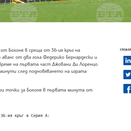
 от Болоня в среща от 36-ия кръг на
СПОДЕЛ
 аванс от два гола Федерико Бернардески и
време на първата част Джовани Ди Лоренцо
 минути след подновяването на играта
.
ри точки за Болоня в първата минута от
36-ия кръг в Серия А:
