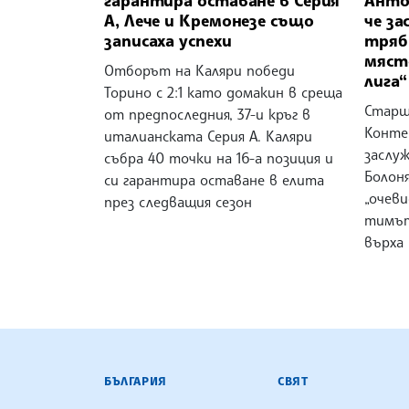
А, Лече и Кремонезе също
че за
записаха успехи
тряб
мяст
Отборът на Каляри победи
лига“
Торино с 2:1 като домакин в среща
Старш
от предпоследния, 37-и кръг в
Конте 
италианската Серия А. Каляри
заслуж
събра 40 точки на 16-а позиция и
Болоня
си гарантира оставане в елита
„очеви
през следващия сезон
тимът
върха 
БЪЛГАРСКА ТЕЛЕГРАФНА АГ
БЪЛГАРИЯ
СВЯТ