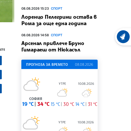
08.08.2026 15:23
СПОРТ
Лоренцо Пелегрини остава в
Рома за още една година
08.08.2026 14:58
СПОРТ
ХРОНО
Арсенал привлече Бруно
Гимараеш от Нюкасъл
ЕТЕ
ПРОГНОЗА ЗА ВРЕМЕТО
08.08.2026
УТРЕ
10.08.2026
СОФИЯ
19 °C
34 °C
15 °C
30 °C
14 °C
31 °C
УТРЕ
10.08.2026