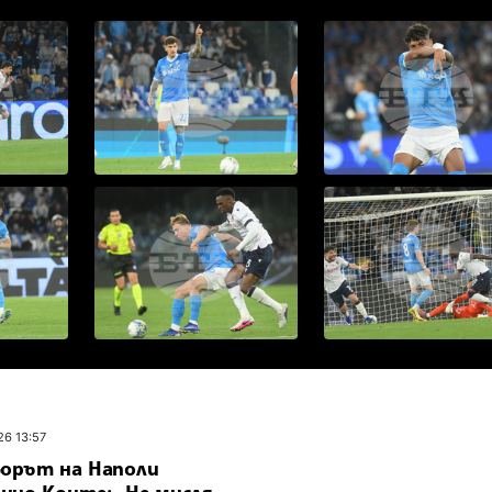
26 13:57
ьорът на Наполи
нио Конте: „Не мисля,