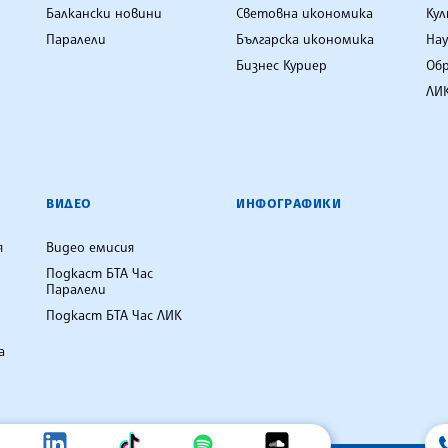
Балкански новини
Световна икономика
Ку
Паралели
Българска икономика
Нау
Бизнес Куриер
Об
ЛИК
ВИДЕО
ИНФОГРАФИКИ
я
Видео емисия
Подкаст БТА Час
Паралели
Подкаст БТА Час ЛИК
а