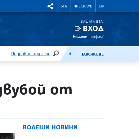
УТНИ КУРСОВЕ
RIGHTMENU.SOCIAL
БТА
ПРЕСКЛУБ
EN
ВАШАТА БТА
ВХОД
Нямате профил?
Подробно търсене
НАВСЯКЪДЕ
ТЪРСЕНЕ
ЕМИСИЯ
двубой от
ВОДЕЩИ НОВИНИ