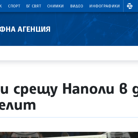
ВАЛ
К
СПОРТ
БГ СВЯТ
СНИМКИ
ВИДЕО
ИНФОГРАФИКИ
АФНА АГЕНЦИЯ
ли срещу Наполи в 
 елит