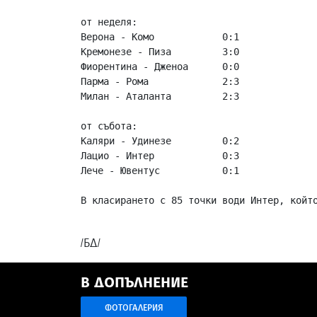
от неделя:

Верона - Комо            0:1   

Кремонезе - Пиза         3:0

Фиорентина - Дженоа      0:0

Парма - Рома             2:3

Милан - Аталанта         2:3

от събота:

Каляри - Удинезе         0:2

Лацио - Интер            0:3   

Лече - Ювентус           0:1   

В класирането с 85 точки води Интер, който
/БД/
В ДОПЪЛНЕНИЕ
ФОТОГАЛЕРИЯ