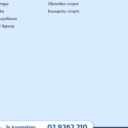
лтура
Световен спорт
ка
Български спорт
разование
 Куриер
02 9262 210
За контакти