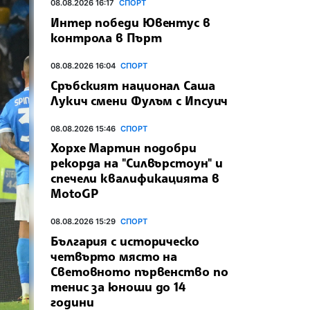
08.08.2026 16:17
СПОРТ
Интер победи Ювентус в
контрола в Пърт
08.08.2026 16:04
СПОРТ
Сръбският национал Саша
Лукич смени Фулъм с Ипсуич
08.08.2026 15:46
СПОРТ
Хорхе Мартин подобри
рекорда на "Силвърстоун" и
спечели квалификацията в
MotoGP
08.08.2026 15:29
СПОРТ
България с историческо
четвърто място на
Световното първенство по
тенис за юноши до 14
години