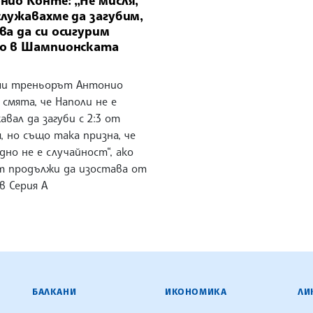
служавахме да загубим,
ва да си осигурим
о в Шампионската
и треньорът Антонио
смята, че Наполи не е
авал да загуби с 2:3 от
, но също така призна, че
дно не е случайност“, ако
 продължи да изостава от
в Серия А
ЕНЦИЯ
БАЛКАНИ
ИКОНОМИКА
ЛИ