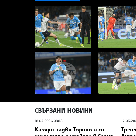
СВЪРЗАНИ НОВИНИ
18.05.2026 08:18
12.05.20
Каляри надви Торино и си
Трен
гарантира оставане в Серия
Анто