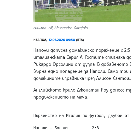
снимка: АР, Alessandro Garafalo
НЕАПОЛ,
12.05.2026 09:50
(БТА)
Наполи допусна домакинско поражение с 2:3
италианската Серия А. Гостите стигнаха до
Рикардо Орсолини от дузпа. В добавеното 
върна едно попадение за Наполи. Само три
домакините изравниха чрез Алисон Сантош
Английското крило Джонатан Роу донесе т
продължението на мача.
Първенство на Италия по футбол, двубои от 
Наполи – Болоня	         2:3
