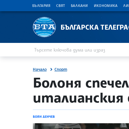
БЪЛГАРИЯ
СВЯТ
БАЛКАНИ
ИКОНОМИКА
ЛИ
БЪЛГАРСКА ТЕЛЕГР
Въведете ключова дума или израз
Търсене
Начало
Спорт
site.bta
Болоня спече
италианския
БОЯН ДЕНЧЕВ