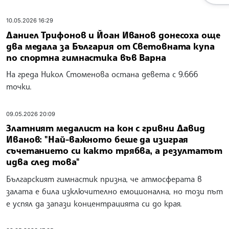
10.05.2026 16:29
Даниел Трифонов и Йоан Иванов донесоха още
два медала за България от Световната купа
по спортна гимнастика във Варна
На греда Никол Стоменова остана девета с 9.666
точки.
09.05.2026 20:09
Златният медалист на кон с гривни Давид
Иванов: "Най-важното беше да изиграя
съчетанието си както трябва, а резултатът
идва след това"
Българският гимнастик призна, че атмосферата в
залата е била изключително емоционална, но този път
е успял да запази концентрацията си до края.