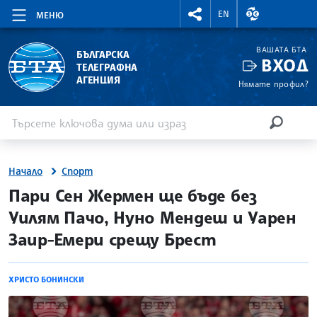
RIGHTMENU.SOCIAL
ВАЛУТНИ КУР
EN
МЕНЮ
ВАШАТА БТА
БЪЛГАРСКА
ВХОД
ТЕЛЕГРАФНА
АГЕНЦИЯ
Нямате профил?
Въведете ключова дума или израз
Търсене
ТЪРСЕН
Начало
Спорт
site.bta
Пари Сен Жермен ще бъде без
Уилям Пачо, Нуно Мендеш и Уарен
Заир-Емери срещу Брест
ХРИСТО БОНИНСКИ