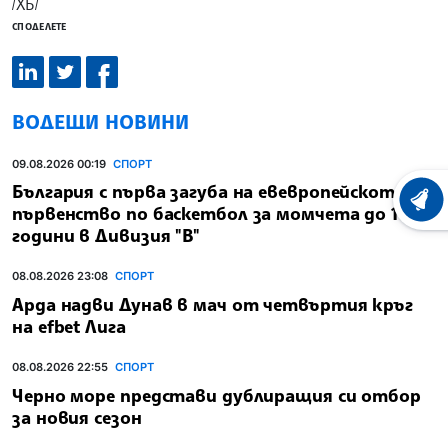
/ХБ/
СПОДЕЛЕТЕ
ВОДЕЩИ НОВИНИ
09.08.2026 00:19
СПОРТ
България с първа загуба на евевропейското
ХРОНО
първенство по баскетбол за момчета до 16
години в Дивизия "В"
08.08.2026 23:08
СПОРТ
Арда надви Дунав в мач от четвъртия кръг
на efbet Лига
08.08.2026 22:55
СПОРТ
Черно море представи дублиращия си отбор
за новия сезон