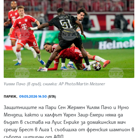
Уилям Пачо (в гръб), снимка: AP Photo/Martin Meissner
ПАРИЖ,
09.05.2026 14:50
(БТА)
Защитниците на Пари Сен Жермен Уилям Пачо и Нуно
Мендеш, както и халфът Уарен Заир-Емери няма да
бъдат в състава на Луис Енрике за домакинския мач
срещу Брест в Лига 1, съобщиха от френския шампион в
събота, цитиран от АФП.