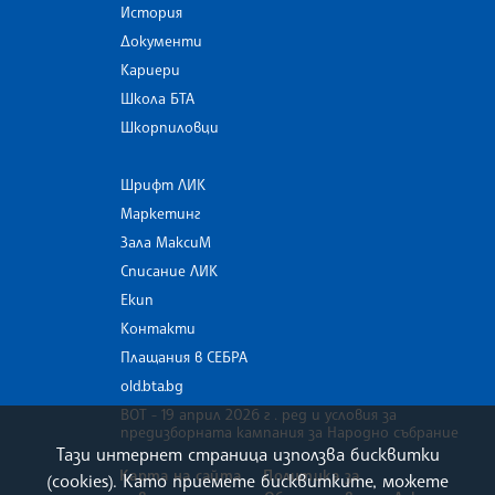
История
Документи
Кариери
Школа БТА
Шкорпиловци
Шрифт ЛИК
Маркетинг
Зала МаксиМ
Списание ЛИК
Екип
Контакти
Плащания в СЕБРА
old.bta.bg
ВОТ - 19 април 2026 г . ред и условия за
предизборната кампания за Народно събрание
Тази интернет страница използва бисквитки
Карта на сайта
Политика за
(cookies). Като приемете бисквитките, можете