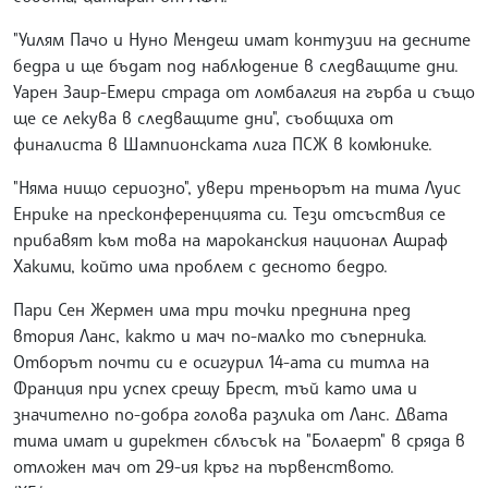
"Уилям Пачо и Нуно Мендеш имат контузии на десните
бедра и ще бъдат под наблюдение в следващите дни.
Уарен Заир-Емери страда от ломбалгия на гърба и също
ще се лекува в следващите дни", съобщиха от
финалиста в Шампионската лига ПСЖ в комюнике.
"Няма нищо сериозно", увери треньорът на тима Луис
Енрике на пресконференцията си. Тези отсъствия се
прибавят към това на мароканския национал Ашраф
Хакими, който има проблем с десното бедро.
Пари Сен Жермен има три точки преднина пред
втория Ланс, както и мач по-малко то съперника.
Отборът почти си е осигурил 14-ата си титла на
Франция при успех срещу Брест, тъй като има и
значително по-добра голова разлика от Ланс. Двата
тима имат и директен сблъсък на "Болаерт" в сряда в
отложен мач от 29-ия кръг на първенството.