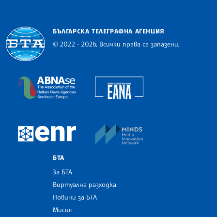
БЪЛГАРСКА ТЕЛЕГРАФНА АГЕНЦИЯ
© 2022 - 2026, Всички права са запазени.
Българска телеграфна агенция
European Alliance of N
The Assocoation of the Balkan News Agencies S
MINDS Media Innovatio
European Newsroom
БТА
За БТА
Виртуална разходка
Новини за БТА
Мисия