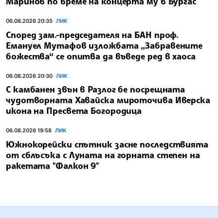
Маринов по време на концерта му в Бургас
06.08.2026 20:35
ЛИК
Според зам.-председателя на БАН проф.
Емануел Мутафов изложбата „Забравените
божества“ се опитва да въведе ред в хаоса
06.08.2026 20:30
ЛИК
С камбанен звън в Разлог бе посрещната
чудотворната Хавайска мироточива Иверска
икона на Пресвета Богородица
06.08.2026 19:58
ЛИК
Южнокорейски спътник засне последствията
от сблъсъка с Луната на горната степен на
ракетата "Фалкон 9"