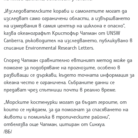
„Изследователските кораби и самолетите могат да
изследват само ограничени области, а извършването
на измервания в самия център на циклона е опасно“,
казва океанографът Кристофър Чапман от UNSW
Canberra, ръководител на изследването, публикувано в
списание Environmental Research Letters.
Според Чапман сравнително евтиният метод може да
помогне за подобряване на прогнозите, особено в
развиващи се държави, където точната информация за
океана често е ограничена. Събраните данни се
предават чрез спътници почти в реално време.
„Морските костенурки могат да бъдат героите, от
които се нуждаем, за да помогнат за спасяването на
животи и поминъка в тропическите райони“,
отбелязва още Чапман, цитиран от Синхуа.
/ВБ/