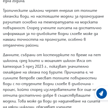
една година.
Тропическите циклони черпят енергия от топлите
океански води, но настоящите модели за прогнозиране
разчитат основно на температурата на морската
повърхност. Според учените липсата на достатъчно
информация за по-дълбоките водни слоеве може да
намали точността на прогнозите, особено в
отдалечени райони.
Данните, събрани от костенурките по време на пет
циклона, сред които и мощният циклон Илса от
категория 5 през 2023 г., показват значително
охлаждане на океана под бурите. Причината е, че
силните ветрове смесват топлите повърхностни
води с по-студените водни слоеве в дълбочина –
процес, който според изследователите все още не се
ХРОНО
отчита достатъчно добре в съществуващите
модели. Това може да води до надценяване на силата
на някои циклони, обясняват учените.