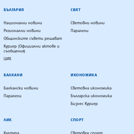
БЪЛГАРСКА ТЕЛЕГРАФНА АГЕНЦИЯ
БЪЛГАРИЯ
СВЯТ
Национални новини
Световни новини
Регионални новини
Паралели
Общинските съвети решават
Куриер (Официални актове и
съобщения)
ЦИК
БАЛКАНИ
ИКОНОМИКА
Балкански новини
Световна икономика
Паралели
Българска икономика
Бизнес Куриер
ЛИК
СПОРТ
Култура
Световен спорт