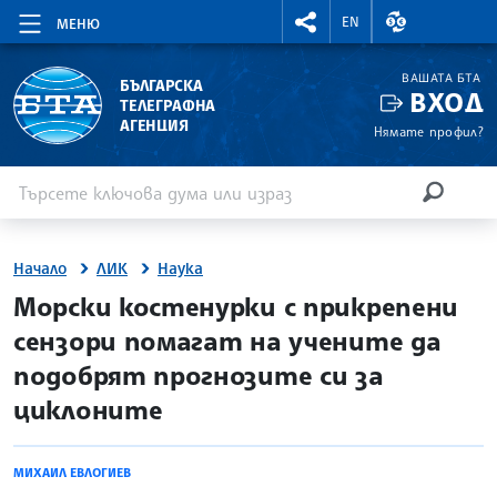
RIGHTMENU.SOCIAL
ВАЛУТНИ КУР
EN
МЕНЮ
ВАШАТА БТА
БЪЛГАРСКА
ВХОД
ТЕЛЕГРАФНА
АГЕНЦИЯ
Нямате профил?
Въведете ключова дума или израз
Търсене
ТЪРСЕН
Начало
ЛИК
Наука
site.bta
Морски костенурки с прикрепени
сензори помагат на учените да
подобрят прогнозите си за
циклоните
МИХАИЛ ЕВЛОГИЕВ