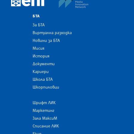
БТА
За БТА
Виртуална разходка
Новини за БТА
Мисия
История
Документи
Кариери
Школа БТА
Шкорпиловци
Шрифт ЛИК
Маркетинг
Зала МаксиМ
Списание ЛИК
Екип