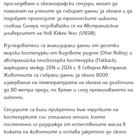
проследяване и океанографски сензори, могат да
помогнат на учените да събират данни за океана и да
подобрят прогнозите за тропическите циклони,
съобщи Синхуа, позовавайки се на Австралийския
университет на Нов Южен Уелс (UNSW).
Изследователи са анализирали данни от десетки
морски костенурки от видовете ридлея (Olive Ridley) и
австралийска плоскогърба костенурка (Flatback),
маркирани между 2014 и 2024 г. в Северна Австралия.
Животните са събрали данни за около 8000
измервания на температурата на океана на дълбочина
до 80 метра преди, по време и след преминаването на
циклони.
Сензорите са били прикрепени към черупките на
костенурките със специално лепило, което
постепенно се разгражда от естествените масла в
кожата на животните и остава закрепено до около