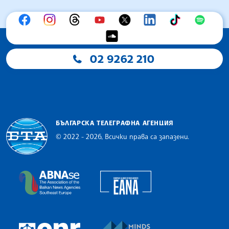
02 9262 210
БЪЛГАРСКА ТЕЛЕГРАФНА АГЕНЦИЯ
© 2022 - 2026, Всички права са запазени.
Българска телеграфна агенция
European Alliance of N
The Assocoation of the Balkan News Agencies S
MINDS Media Innovatio
European Newsroom