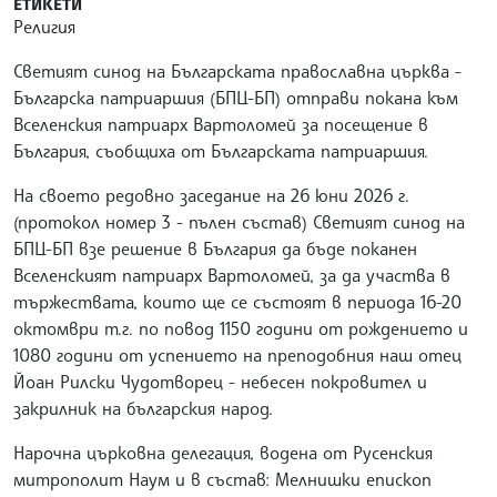
ЕТИКЕТИ
Религия
Светият синод на Българската православна църква -
Българска патриаршия (БПЦ-БП) отправи покана към
Вселенския патриарх Вартоломей за посещение в
България, съобщиха от Българската патриаршия.
На своето редовно заседание на 26 юни 2026 г.
(протокол номер 3 - пълен състав) Светият синод на
БПЦ-БП взе решение в България да бъде поканен
Вселенският патриарх Вартоломей, за да участва в
тържествата, които ще се състоят в периода 16-20
октомври т.г. по повод 1150 години от рождението и
1080 години от успението на преподобния наш отец
Йоан Рилски Чудотворец - небесен покровител и
закрилник на българския народ.
Нарочна църковна делегация, водена от Русенския
митрополит Наум и в състав: Мелнишки епископ