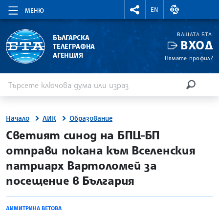
RIGHTMENU.SOCIAL
ВАЛУТНИ КУР
EN
МЕНЮ
ВАШАТА БТА
БЪЛГАРСКА
ВХОД
ТЕЛЕГРАФНА
АГЕНЦИЯ
Нямате профил?
Въведете ключова дума или израз
Търсене
ТЪРСЕН
Начало
ЛИК
Образование
site.bta
Светият синод на БПЦ-БП
отправи покана към Вселенския
патриарх Вартоломей за
посещение в България
ДИМИТРИНА ВЕТОВА