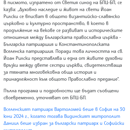
В писмото, изпратено от Светия синод на БПЦ-БП, се
казва: „Духовно наследие и живот на свети Йоан
Рилски се вписват в общото византийско-славянско
църковно и културно пространство, в което в
продължение на векове се развиват и историческите
отношения между Българската православна църква -
Българска патриаршия и Константинополската
Вселенска патриаршия. Поради това личността на св.
Йоан Рилски представлява и една от живите духовни
връзки между двете сестри църкви, свидетелстваща
за тяхната многовековна обща история и
принадлежност към общото Православно предание“.
Пълна програма и подробности ще бъдат съобщени
своевременно, уточняват от БПЦ-БП.
Вселенският патриарх Вартоломей беше в София на 30
юни 2024 г., когато тогава Видинският митрополит
Даниил беше избран за български патриарх и Софийски