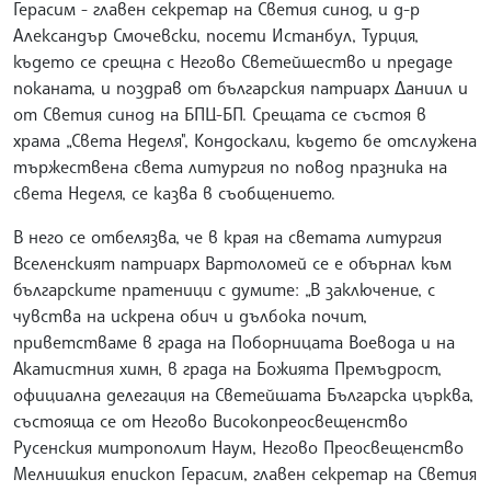
Герасим - главен секретар на Светия синод, и д-р
Александър Смочевски, посети Истанбул, Турция,
където се срещна с Негово Светейшество и предаде
поканата, и поздрав от българския патриарх Даниил и
от Светия синод на БПЦ-БП. Срещата се състоя в
храма „Света Неделя", Кондоскали, където бе отслужена
тържествена света литургия по повод празника на
света Неделя, се казва в съобщението.
В него се отбелязва, че в края на светата литургия
Вселенският патриарх Вартоломей се е обърнал към
българските пратеници с думите: „В заключение, с
чувства на искрена обич и дълбока почит,
приветстваме в града на Поборницата Воевода и на
Акатистния химн, в града на Божията Премъдрост,
официална делегация на Светейшата Българска църква,
състояща се от Негово Високопреосвещенство
Русенския митрополит Наум, Негово Преосвещенство
Мелнишкия епископ Герасим, главен секретар на Светия