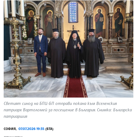
Светият синод на БПЦ-БП отправи покана към Вселенския
патриарх Вартоломей за посещение в България. Снимка: Българска
патриаршия
СОФИЯ,
07.07.2026 19:35
(БТА)