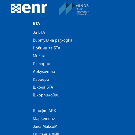
MINDS Media Innovatio
European Newsroom
БТА
За БТА
Виртуална разходка
Новини за БТА
Мисия
История
Документи
Кариери
Школа БТА
Шкорпиловци
Шрифт ЛИК
Маркетинг
Зала МаксиМ
Списание ЛИК