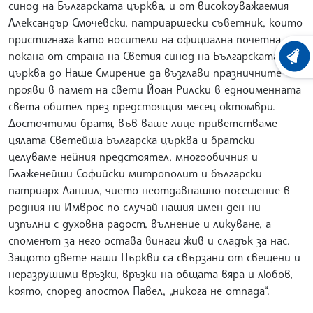
синод на Българската църква, и от високоуважаемия
Александър Смочевски, патриаршески съветник, които
пристигнаха като носители на официална почетна
покана от страна на Светия синод на Българската
ХРОНО
църква до Наше Смирение да възглави празничните
прояви в памет на свети Йоан Рилски в едноименната
света обител през предстоящия месец октомври.
Досточтими братя, във ваше лице приветстваме
цялата Светейша Българска църква и братски
целуваме нейния предстоятел, многообичния и
Блаженейши Софийски митрополит и български
патриарх Даниил, чието неотдавнашно посещение в
родния ни Имврос по случай нашия имен ден ни
изпълни с духовна радост, вълнение и ликуване, а
споменът за него остава винаги жив и сладък за нас.
Защото двете наши Църкви са свързани от свещени и
неразрушими връзки, връзки на общата вяра и любов,
която, според апостол Павел, „никога не отпада“.