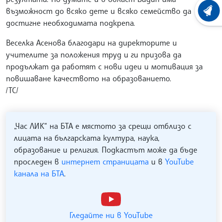
възможност до всяко дете и всяко семейство да
ХРОНО
достигне необходимата подкрепа.
Веселка Асенова благодари на директорите и
учителите за положения труд и ги призова да
продължат да работят с нови идеи и мотивация за
повишаване качеството на образованието.
/ТС/
„Час ЛИК“ на БТА е мястото за срещи отблизо с
лицата на българската култура, наука,
образование и религия. Подкастът може да бъде
проследен в
интернет страницата
и в
YouTube
канала на БТА
.
Гледайте ни в YouTube