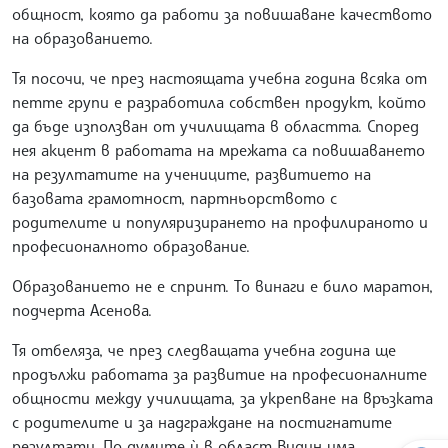
общност, която да работи за повишаване качеството
на образованието.
Тя посочи, че през настоящата учебна година всяка от
петте групи е разработила собствен продукт, който
да бъде използван от училищата в областта. Според
нея акцент в работата на мрежата са повишаването
на резултатите на учениците, развитието на
базовата грамотност, партньорството с
родителите и популяризирането на профилираното и
професионалното образование.
Образованието не е спринт. То винаги е било маратон,
подчерта Асенова.
Тя отбеляза, че през следващата учебна година ще
продължи работата за развитие на професионалните
общности между училищата, за укрепване на връзката
с родителите и за надграждане на постигнатите
резултати. По думите ѝ в област Видин има