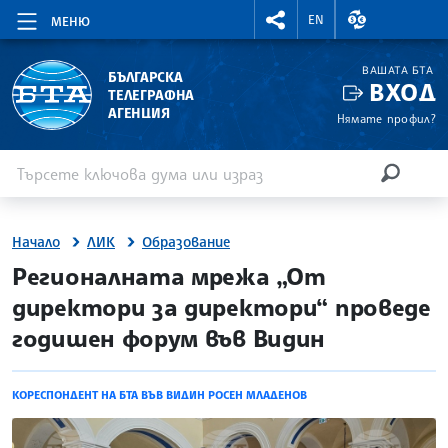
RIGHTMENU.SOCIAL
ВАЛУТНИ КУР
EN
МЕНЮ
ВАШАТА БТА
БЪЛГАРСКА
ВХОД
ТЕЛЕГРАФНА
АГЕНЦИЯ
Нямате профил?
Въведете ключова дума или израз
Търсене
ТЪРСЕН
Начало
ЛИК
Образование
site.bta
Регионалната мрежа „От
директори за директори“ проведе
годишен форум във Видин
КОРЕСПОНДЕНТ НА БТА ВЪВ ВИДИН РОСЕН МЛАДЕНОВ