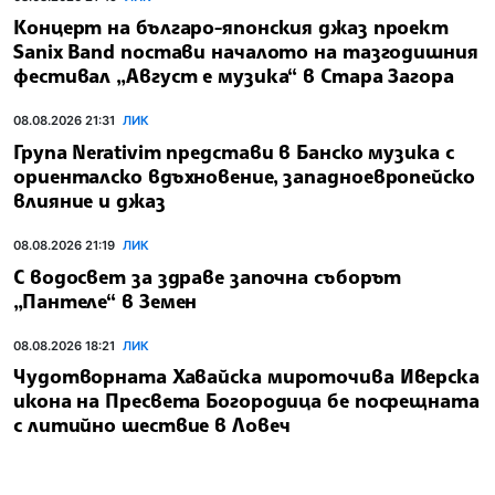
Концерт на българо-японския джаз проект
Sanix Band постави началото на тазгодишния
фестивал „Август е музика“ в Стара Загора
08.08.2026 21:31
ЛИК
Група Nerativim представи в Банско музика с
ориенталско вдъхновение, западноевропейско
влияние и джаз
08.08.2026 21:19
ЛИК
С водосвет за здраве започна съборът
„Пантеле“ в Земен
08.08.2026 18:21
ЛИК
Чудотворната Хавайска мироточива Иверска
икона на Пресвета Богородица бе посрещната
с литийно шествие в Ловеч