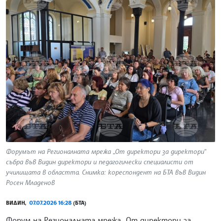
Форумът на Регионалната мрежа „От директори за директори“
събра във Видин директори и педагогически специалисти от
училищата в областта. Снимка: кореспондент на БТА във Видин
Росен Младенов
ВИДИН,
07.07.2026 16:28
(БТА)
Форум на Регионалната мрежа „От директори за