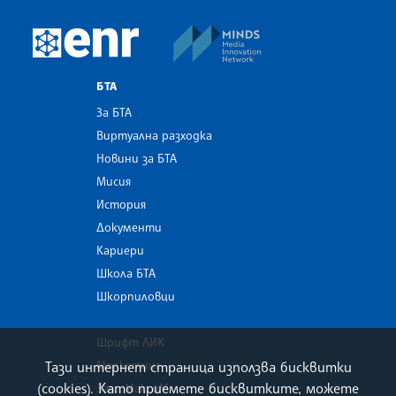
MINDS Media Innovatio
European Newsroom
БТА
За БТА
Виртуална разходка
Новини за БТА
Мисия
История
Документи
Кариери
Школа БТА
Шкорпиловци
Шрифт ЛИК
Тази интернет страница използва бисквитки
Маркетинг
(cookies). Като приемете бисквитките, можете
Зала МаксиМ