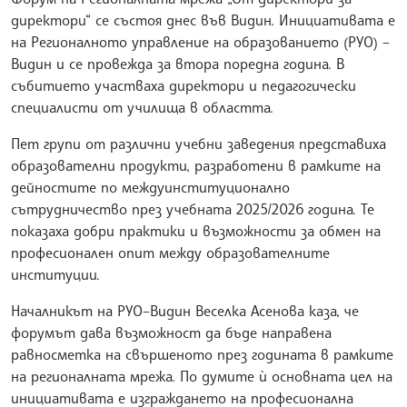
директори“ се състоя днес във Видин. Инициативата е
на Регионалното управление на образованието (РУО) –
Видин и се провежда за втора поредна година. В
събитието участваха директори и педагогически
специалисти от училища в областта.
Пет групи от различни учебни заведения представиха
образователни продукти, разработени в рамките на
дейностите по междуинституционално
сътрудничество през учебната 2025/2026 година. Те
показаха добри практики и възможности за обмен на
професионален опит между образователните
институции.
Началникът на РУО–Видин Веселка Асенова каза, че
форумът дава възможност да бъде направена
равносметка на свършеното през годината в рамките
на регионалната мрежа. По думите ѝ основната цел на
инициативата е изграждането на професионална