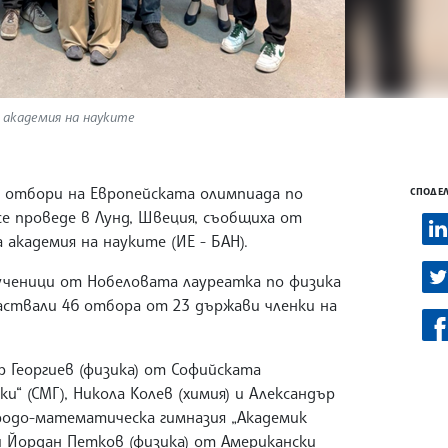
 академия на науките
е отбори на Европейската олимпиада по
СПОДЕЛ
се проведе в Лунд, Швеция, съобщиха от
академия на науките (ИЕ - БАН).
ученици от Нобеловата лауреатка по физика
участвали 46 отбора от 23 държави членки на
р Георгиев (физика) от Софийската
и“ (СМГ), Никола Колев (химия) и Александър
родо-математическа гимназия „Академик
и Йордан Петков (физика) от Американски