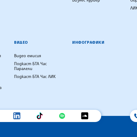
Бизнес Куриер
Об
ЛИК
ВИДЕО
ИНФОГРАФИКИ
я
Видео емисия
Подкаст БТА Час
Паралели
Подкаст БТА Час ЛИК
а