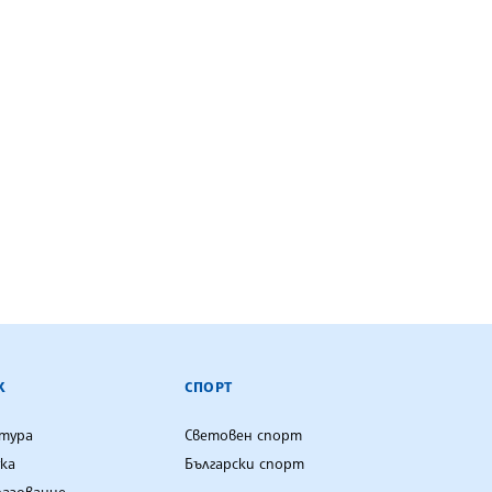
К
СПОРТ
лтура
Световен спорт
ка
Български спорт