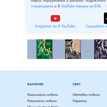
наука, образование и религия. Подкастът
страницата
и в
YouTube канала на БТА
.
Гледайте ни в YouTube
Слушайте н
БЪЛГАРСКА ТЕЛЕГРАФНА АГ
БЪЛГАРИЯ
СВЯТ
Национални новини
Световни новини
Регионални новини
Паралели