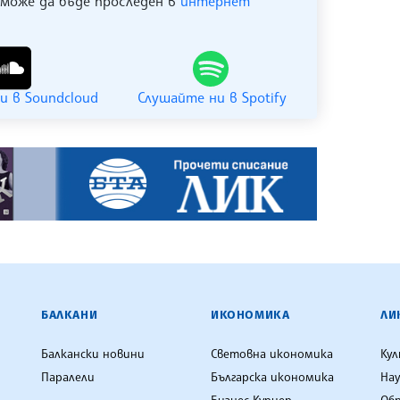
 може да бъде проследен в
интернет
и в Soundcloud
Слушайте ни в Spotify
ЕНЦИЯ
БАЛКАНИ
ИКОНОМИКА
ЛИ
Балкански новини
Световна икономика
Ку
Паралели
Българска икономика
Нау