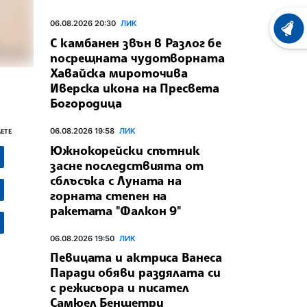
06.08.2026 20:30
ЛИК
ХРОНО
С камбанен звън в Разлог бе
посрещната чудотворната
Хавайска мироточива
Иверска икона на Пресвета
Богородица
06.08.2026 19:58
ЛИК
ЕТЕ
Южнокорейски спътник
засне последствията от
сблъсъка с Луната на
горната степен на
ракетата "Фалкон 9"
06.08.2026 19:50
ЛИК
Певицата и актриса Ванеса
Паради обяви раздялата си
с режисьора и писател
Самюел Беншетри