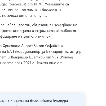
Видас (биология) от НПМГ. Учениците са
олимпиади по химия и биология и
, посочиха от института.
решавали задачи, свързани с изследване на
на фотосинтезата и ензимната активност,
ифициране на фитопланктон.
-р Христина Андреева от Софийския
 БАН (координатор за България), гл. ас. д-р
тет и Владимир Цветков от ЧСУ „Роналд
иадата през 2027 г., казаха още от
лизо с лицата на българската култура,