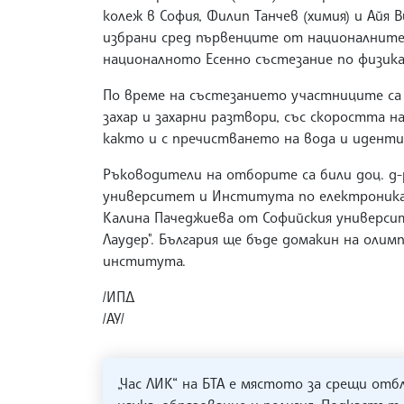
колеж в София, Филип Танчев (химия) и Айя 
избрани сред първенците от националните 
националното Есенно състезание по физика
По време на състезанието участниците са 
захар и захарни разтвори, със скоростта 
както и с пречистването на вода и идент
Ръководители на отборите са били доц. д
университет и Института по електроника на
Калина Пачеджиева от Софийския универси
Лаудер". България ще бъде домакин на олимп
института.
/ИПД
/АУ/
„Час ЛИК“ на БТА е мястото за срещи отб