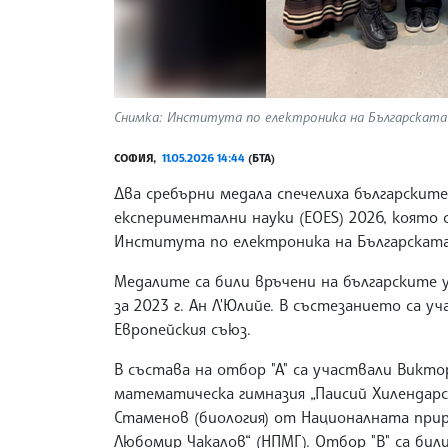
Снимка: Института по електроника на Българската
СОФИЯ,
11.05.2026 14:44
(БТА)
Два сребърни медала спечелиха българскит
експериментални науки (EOES) 2026, която 
Института по електроника на Българската 
Медалите са били връчени на българските 
за 2023 г. Ан Л'Юлийе. В състезанието са 
Европейския съюз.
В състава на отбор "А" са участвали Викто
математическа гимназия „Паисий Хилендарск
Стаменов (биология) от Националната при
Любомир Чакалов“ (НПМГ). Отбор "В" са бил