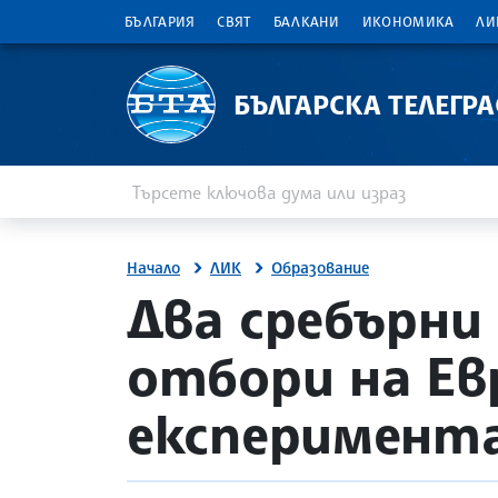
БЪЛГАРИЯ
СВЯТ
БАЛКАНИ
ИКОНОМИКА
ЛИ
БЪЛГАРСКА ТЕЛЕГР
Въведете ключова дума или израз
Търсене
Начало
ЛИК
Образование
site.bta
Два сребърни
отбори на Ев
експеримента