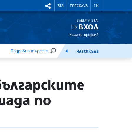
УТНИ КУРСОВЕ
RIGHTMENU.SOCIAL
БТА
ПРЕСКЛУБ
EN
ВАШАТА БТА
ВХОД
Нямате профил?
Подробно търсене
НАВСЯКЪДЕ
ТЪРСЕНЕ
ЕМИСИЯ
българските
иада по