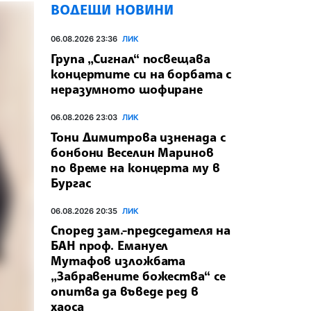
ВОДЕЩИ НОВИНИ
06.08.2026 23:36
ЛИК
Група „Сигнал“ посвещава
концертите си на борбата с
неразумното шофиране
06.08.2026 23:03
ЛИК
Тони Димитрова изненада с
бонбони Веселин Маринов
по време на концерта му в
Бургас
06.08.2026 20:35
ЛИК
Според зам.-председателя на
БАН проф. Емануел
Мутафов изложбата
„Забравените божества“ се
опитва да въведе ред в
хаоса