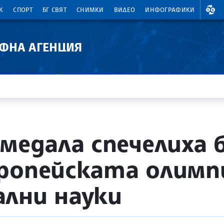
ВАЛ
К
СПОРТ
БГ СВЯТ
СНИМКИ
ВИДЕО
ИНФОГРАФИКИ
АФНА АГЕНЦИЯ
 медала спечелиха 
ропейската олимп
лни науки