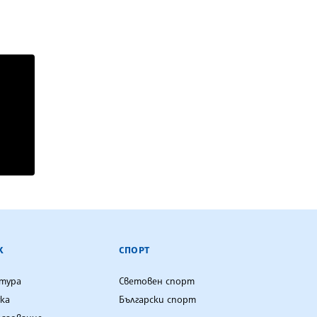
К
СПОРТ
лтура
Световен спорт
ка
Български спорт