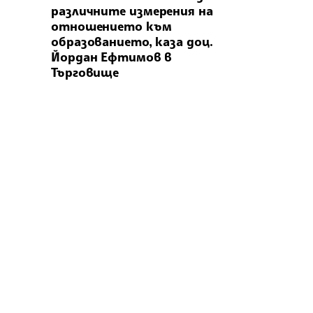
различните измерения на
отношението към
образованието, каза доц.
Йордан Ефтимов в
Търговище