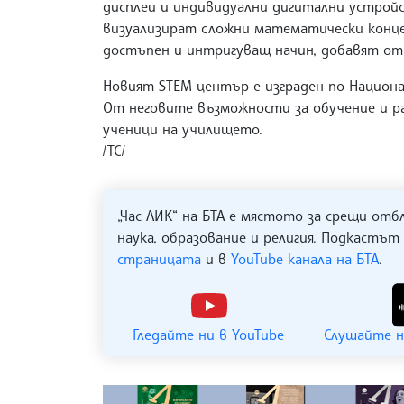
дисплеи и индивидуални дигитални устройс
визуализират сложни математически конце
достъпен и интригуващ начин, добавят от
Новият STEM център е изграден по Национа
От неговите възможности за обучение и ра
ученици на училището.
/ТС/
„Час ЛИК“ на БТА е мястото за срещи отб
наука, образование и религия. Подкастът
страницата
и в
YouTube канала на БТА
.
Гледайте ни в YouTube
Слушайте н