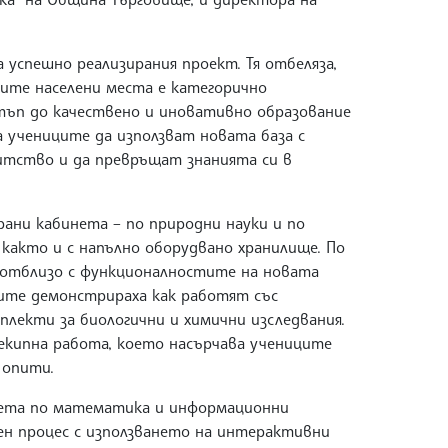
успешно реализирания проект. Тя отбеляза,
ите населени места е категорично
тъп до качествено и иновативно образование
а учениците да използват новата база с
итство и да превръщат знанията си в
рани кабинета – по природни науки и по
както и с напълно оборудвано хранилище. По
а отблизо с функционалностите на новата
ците демонстрираха как работят със
лекти за биологични и химични изследвания.
екипна работа, което насърчава учениците
 опити.
нета по математика и информационни
ен процес с използването на интерактивни