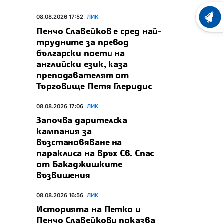
08.08.2026 17:52
ЛИК
ХРОНО
Пенчо Славейков е сред най-
трудните за превод
български поети на
английски език, каза
преподавателят от
Търговище Петя Глеридис
08.08.2026 17:06
ЛИК
Започва дарителска
кампания за
възстановяване на
параклиса на връх Св. Спас
от Бакаджишките
възвишения
08.08.2026 16:56
ЛИК
Историята на Петко и
Пенчо Славейкови показва