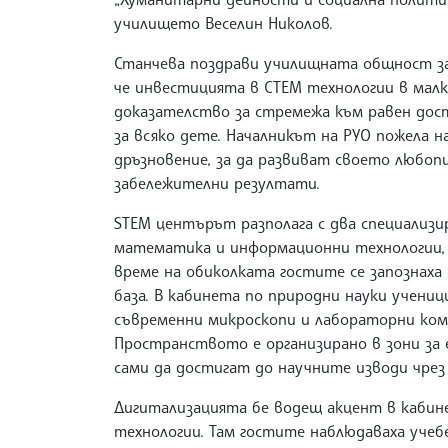
училището Веселин Николов.
Станчева поздрави училищната общност за 
че инвестицията в СТЕМ технологии в малк
доказателство за стремежа към равен дос
за всяко дете. Началникът на РУО пожела н
дръзновение, за да развиват своето любоп
забележителни резултати.
STEM центърът разполага с два специализи
математика и информационни технологии, 
време на обиколката гостите се запознах
база. В кабинета по природни науки учени
съвременни микроскопи и лабораторни комп
Пространството е организирано в зони за 
сами да достигат до научните изводи чрез
Дигитализацията бе водещ акцент в каби
технологии. Там гостите наблюдаваха учеб