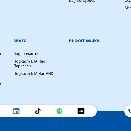
Бизнес Куриер
Об
ЛИК
ВИДЕО
ИНФОГРАФИКИ
я
Видео емисия
Подкаст БТА Час
Паралели
Подкаст БТА Час ЛИК
а