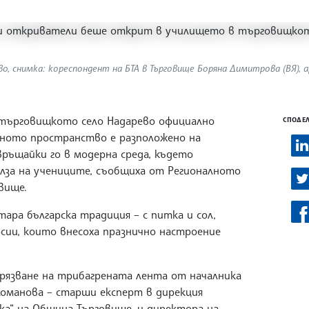
во, снимка: кореспондент на БТА в Търговище Боряна Димитрова (ВЯ), а
в търговищкото село Надарево официално
СПОДЕЛ
ното пространство е разположено на
връщайки го в модерна среда, където
лза на учениците, съобщиха от Регионалното
овище.
ара българска традиция – с питка и сол,
сии, които внесоха празнично настроение
рязване на трибагрената лента от началника
 Доманова – старши експерт в дирекция
а“ на Община Търговище, и директора на