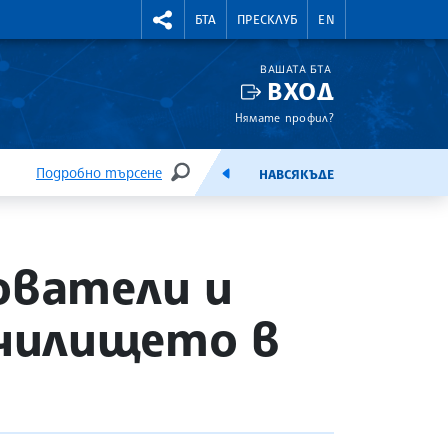
УТНИ КУРСОВЕ
RIGHTMENU.SOCIAL
БТА
ПРЕСКЛУБ
EN
ВАШАТА БТА
ВХОД
Нямате профил?
Подробно търсене
НАВСЯКЪДЕ
ТЪРСЕНЕ
ЕМИСИЯ
ователи и
чилището в