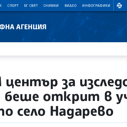
ВАЛ
К
СПОРТ
БГ СВЯТ
СНИМКИ
ВИДЕО
ИНФОГРАФИКИ
АФНА АГЕНЦИЯ
 център за изслед
 беше открит в у
о село Надарево