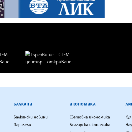
ЕНЦИЯ
БАЛКАНИ
ИКОНОМИКА
ЛИ
Балкански новини
Световна икономика
Ку
Паралели
Българска икономика
Нау