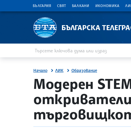
БЪЛГАРИЯ
СВЯТ
БАЛКАНИ
ИКОНОМИКА
ЛИ
БЪЛГАРСКА ТЕЛЕГР
Въведете ключова дума или израз
Търсене
Начало
ЛИК
Образование
site.bta
Модерен STEM
откриватели
търговищкот