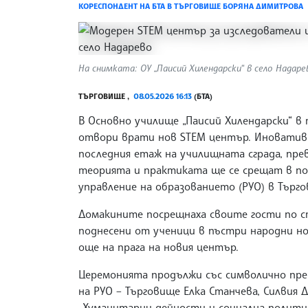
КОРЕСПОНДЕНТ НА БТА В ТЪРГОВИЩЕ БОРЯНА ДИМИТРОВА
На снимката: ОУ „Паисий Хилендарски“ в село Надаре
ТЪРГОВИЩЕ ,
08.05.2026 16:13
(БТА)
В Основно училище „Паисий Хилендарски“ 
отвори врати нов STEM център. Иноватив
последния етаж на училищната сграда, пре
теорията и практиката ще се срещат в по
управление на образованието (РУО) в Търг
Домакините посрещнаха своите гости по ст
поднесени от ученици в пъстри народни но
още на прага на новия център.
Церемонията продължи със символично пре
на РУО – Търговище Елка Станчева, Силвия
„Хуманитарни дейности и социална политик