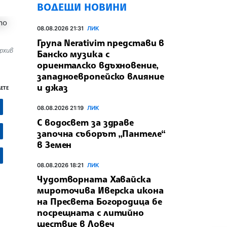
ВОДЕЩИ НОВИНИ
08.08.2026 21:31
ЛИК
Група Nerativim представи в
рхив
Банско музика с
ориенталско вдъхновение,
западноевропейско влияние
и джаз
ЕТЕ
08.08.2026 21:19
ЛИК
С водосвет за здраве
започна съборът „Пантеле“
в Земен
08.08.2026 18:21
ЛИК
Чудотворната Хавайска
мироточива Иверска икона
на Пресвета Богородица бе
посрещната с литийно
шествие в Ловеч