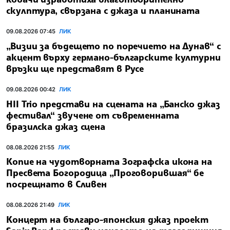
скулптура, свързана с джаза и планината
09.08.2026 07:45
ЛИК
„Визии за бъдещето по поречието на Дунав“ с
акцент върху германо-българските културни
връзки ще представят в Русе
09.08.2026 00:42
ЛИК
HII Trio представи на сцената на „Банско джаз
фестивал“ звучене от съвременната
бразилска джаз сцена
08.08.2026 21:55
ЛИК
Копие на чудотворната Зографска икона на
Пресвета Богородица „Проговорившая“ бе
посрещнато в Сливен
08.08.2026 21:49
ЛИК
Концерт на българо-японския джаз проект