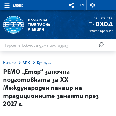
RIGHTMENU.SOCIAL
ВАЛУТНИ КУР
EN
МЕНЮ
ВАШАТА БТА
БЪЛГАРСКА
ВХОД
ТЕЛЕГРАФНА
АГЕНЦИЯ
Нямате профил?
Въведете ключова дума или израз
Търсене
ТЪРСЕН
Начало
ЛИК
Култура
site.bta
РЕМО „Етър“ започна
подготовката за XX
Международен панаир на
традиционните занаяти през
2027 г.