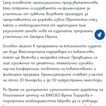
Сред основните организационни предизвикателства
бяха откроени осигуряването на финансиране за
участници от чужбина, визовите процедури за
представители на държави извън Европейския съюз,
както и необходимостта от адаптиране към
различните ценови нива на изделията, предлагани от
ХРОНО
участници от Западна Европа.
Основен акцент в програмата на юбилейното издание
ще бъде Майсторската надпревара по ковачество,
която ще включва и младежка секция. Предвидени са
още изложение на занаятчии, тематични изложби,
научна конференция, посветена на ковачеството, и
фолклорна програма. Организаторите очакват участие
на около 20 български и до 30 чуждестранни майстори.
По време на заседанието изпълнителният директор на
Регионалния център на ЮНЕСКО Ирена Тодорова е
подчертала необходимостта Габрово да се утвърди