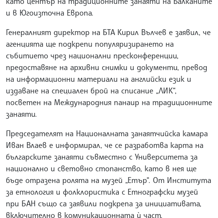
като център на традиционните занаяти на Балканите
и в Югоизточна Европа.
Генералният директор на БТА Кирил Вълчев е заявил, че
агенцията ще подкрепи популяризирането на
събитието чрез национални пресконференции,
предоставяне на архивни снимки и документи, превод
на информационни материали на английски език и
издаване на специален брой на списание „ЛИК“,
посветен на Международния панаир на традиционните
занаяти.
Председателят на Националната занаятчийска камара
Иван Влаев е информирал, че се разработва карта на
българските занаяти съвместно с Университета за
национално и световно стопанство, като в нея ще
бъде отразена ролята на музей „Етър“. От Института
за етнология и фолклористика с Етнографски музей
при БАН също са заявили подкрепа за инициативата,
включително в комуникационната ѝ част.