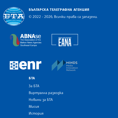
БЪЛГАРСКА ТЕЛЕГРАФНА АГЕНЦИЯ
© 2022 - 2026, Всички права са запазени.
Българска телеграфна агенция
European Alliance of N
The Assocoation of the Balkan News Agencies S
MINDS Media Innovatio
European Newsroom
БТА
За БТА
Виртуална разходка
Новини за БТА
Мисия
История