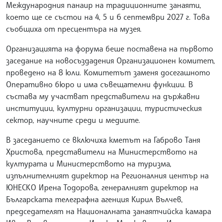
Международния панаир на традиционните занаяти,
което ще се състои на 4, 5 и 6 септември 2027 г. Това
съобщиха от пресцентъра на музея.
Организацията на форума беше поставена на първото
заседание на новосъздадения Организационен комитет,
проведено на 8 юли. Комитетът заменя досегашното
Оперативно бюро и има съвещателни функции. В
състава му участват представители на държавни
институции, културни организации, туристическия
сектор, научните среди и медиите.
В заседанието се включиха кметът на Габрово Таня
Христова, представители на Министерството на
културата и Министерството на туризма,
изпълнителният директор на Регионалния център на
ЮНЕСКО Ирена Тодорова, генералният директор на
Българската телеграфна агенция Кирил Вълчев,
председателят на Националната занаятчийска камара