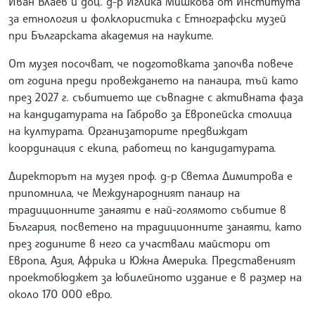
Иван Влаев и доц. д-р Иглика Мишкова от Института
за етнология и фолклористика с Етнографски музей
при Българската академия на науките.
От музея посочват, че подготовката започва повече
от година преди провеждането на панаира, тъй като
през 2027 г. събитието ще съвпадне с активната фаза
на кандидатурата на Габрово за Европейска столица
на културата. Организаторите предвиждат
координация с екипа, работещ по кандидатурата.
Директорът на музея проф. д-р Светла Димитрова е
припомнила, че Международният панаир на
традиционните занаяти е най-голямото събитие в
България, посветено на традиционните занаяти, като
през годините в него са участвали майстори от
Европа, Азия, Африка и Южна Америка. Представеният
проектобюджет за юбилейното издание е в размер на
около 170 000 евро.