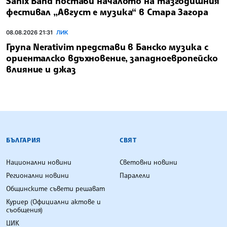
Sanix Band постави началото на тазгодишния
фестивал „Август е музика“ в Стара Загора
08.08.2026 21:31
ЛИК
Група Nerativim представи в Банско музика с
ориенталско вдъхновение, западноевропейско
влияние и джаз
БЪЛГАРСКА ТЕЛЕГРАФНА АГЕНЦИЯ
БЪЛГАРИЯ
СВЯТ
Национални новини
Световни новини
Регионални новини
Паралели
Общинските съвети решават
Куриер (Официални актове и
съобщения)
ЦИК