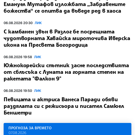
Емануел Мутафов изложбата „Забравените
божества“ се опитва да въведе ред в хаоса
06.08.2026 20:30
ЛИК
С камбанен звън в Разлог бе посрещната
чудотворната Хавайска мироточива Иверска
икона на Пресвета Богородица
06.08.2026 19:58
ЛИК
Южнокорейски спътник засне последствията
от сблъсъка с Луната на горната степен на
ракетата "Фалкон 9"
06.08.2026 19:50
ЛИК
Певицата и актриса Ванеса Паради обяви
раздялата си с режисьора и писател Самюел
Беншетри
ПРОГНОЗА ЗА ВРЕМЕТО
07.08.2026