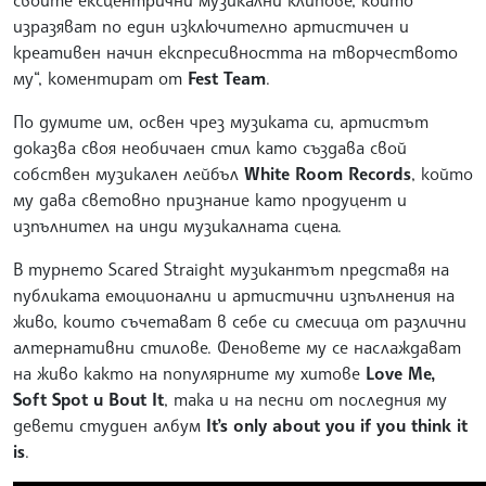
своите екcцентрични музикални клипове, които
изразяват по един изключително артистичен и
креативен начин експресивността на творчеството
му“, коментират от
Fest Team
.
По думите им, освен чрез музиката си, артистът
доказва своя необичаен стил като създава свой
собствен музикален лейбъл
White Room Records
, който
му дава световно признание като продуцент и
изпълнител на инди музикалната сцена.
В турнето Scared Straight музикантът представя на
публиката емоционални и артистични изпълнения на
живо, които съчетават в себе си смесица от различни
алтернативни стилове. Феновете му се наслаждават
на живо както на популярните му хитове
Love Me,
Soft Spot и Bout It
, така и на песни от последния му
девети студиен албум
It’s only about you if you think it
is
.