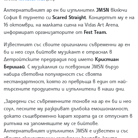
Алтернативният ар ен би изпълнител
JMSN
включи
София в турнето си
Scared Straight
. Концертът му е на
16 октомври, на малката сцена на Vidas Art Arena,
информират организаторите от
Fest Team.
Известният със своите оригинални съвременни ар ен
би и нео соул бийтове музикант е отраснал в
Детройтските предградия под името
Кристиан
Беришай
. С музикалния си псевдоним JMSN бързо
набира световна популярност със своята
нестандартност, която го превръща в един от най-
търсените продуценти и изпълнители в наши дни.
„Заредени със съвременните тонове на ар ен би и нео
соул, песните му разкриват дълбока емоционалност,
докато същевременно карат хората да се отпуснат в
ритъма на запомнящите му се бийтове.
Алтернативният изпълнител JMSN е известен и със