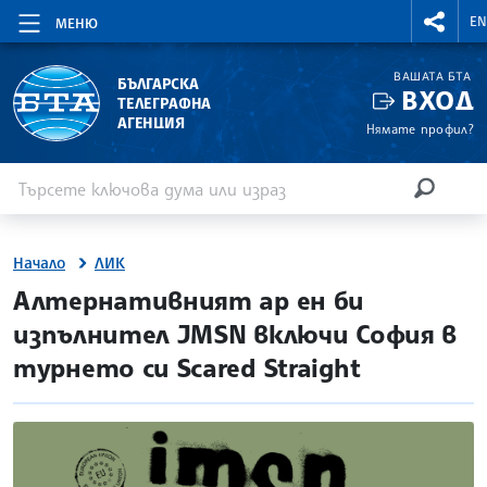
RIGHTM
E
МЕНЮ
ВАШАТА БТА
БЪЛГАРСКА
ВХОД
ТЕЛЕГРАФНА
АГЕНЦИЯ
Нямате профил?
Въведете ключова дума или израз
Търсене
ТЪРСЕН
Начало
ЛИК
site.bta
Алтернативният ар ен би
изпълнител JMSN включи София в
турнето си Scared Straight