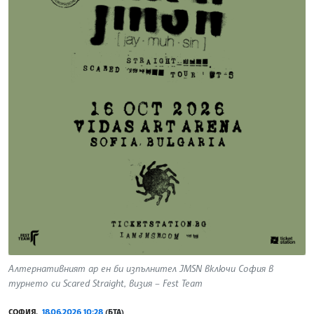
Алтернативният ар ен би изпълнител JMSN включи София в
турнето си Scared Straight, визия – Fest Team
СОФИЯ,
18.06.2026 10:28
(БТА)