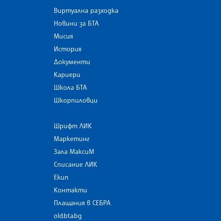
Виртуална разходка
Новини за БТА
Мисия
История
Документи
Кариери
Школа БТА
Шкорпиловци
Шрифт ЛИК
Маркетинг
Зала МаксиМ
Списание ЛИК
Екип
Контакти
Плащания в СЕБРА
old.bta.bg