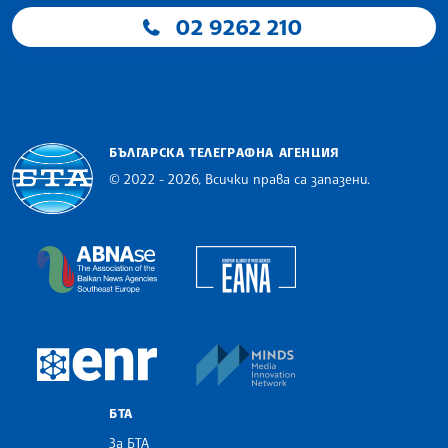
02 9262 210
БЪЛГАРСКА ТЕЛЕГРАФНА АГЕНЦИЯ
© 2022 - 2026, Всички права са запазени.
Българска телеграфна агенция
European Alliance of N
The Assocoation of the Balkan News Agencies S
MINDS Media Innovatio
European Newsroom
БТА
За БТА