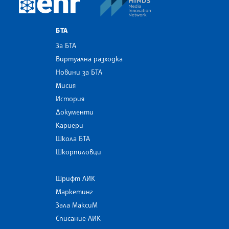
European Newsroom
БТА
За БТА
Виртуална разходка
Новини за БТА
Мисия
История
Документи
Кариери
Школа БТА
Шкорпиловци
Шрифт ЛИК
Маркетинг
Зала МаксиМ
Списание ЛИК