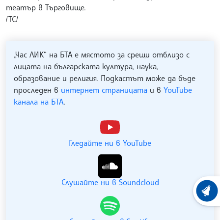
театър в Търговище.
/ТС/
„Час ЛИК“ на БТА е мястото за срещи отблизо с
лицата на българската култура, наука,
образование и религия. Подкастът може да бъде
проследен в
интернет страницата
и в
YouTube
канала на БТА
.
Гледайте ни в YouTube
Слушайте ни в Soundcloud
ХРОНО