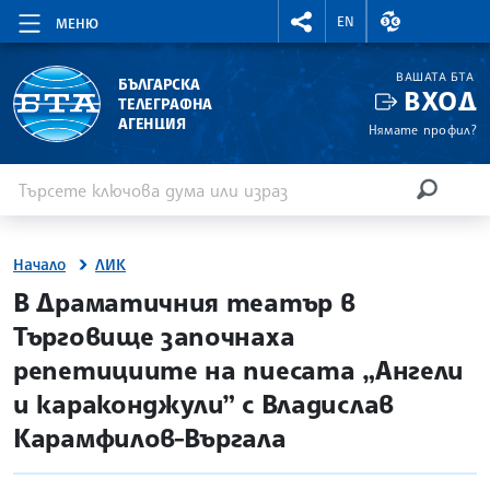
RIGHTMENU.SOCIAL
ВАЛУТНИ КУР
EN
МЕНЮ
ВАШАТА БТА
БЪЛГАРСКА
ВХОД
ТЕЛЕГРАФНА
АГЕНЦИЯ
Нямате профил?
Въведете ключова дума или израз
Търсене
ТЪРСЕН
Начало
ЛИК
site.bta
В Драматичния театър в
Търговище започнаха
репетициите на пиесата „Ангели
и караконджули” с Владислав
Карамфилов-Въргала