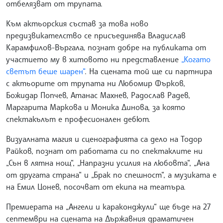
отбелязват от трупата.
Към актьорския състав за това ново
предизвикателство се присъединява Владислав
Карамфилов-Въргала, познат добре на публиката от
участието му в хитовото ни представление
„Когато
светът беше шарен“
. На сцената той ще си партнира
с актьорите от трупата ни Любомир Фърков,
Божидар Попчев, Атанас Махнев, Радослав Радев,
Маргарита Маркова и Моника Динова, за която
спектакълът е професионален дебют.
Визуалната магия и сценографията са дело на Тодор
Райков, познат от работата си по спектаклите ни
„Сън в лятна нощ“, „Напразни усилия на любовта“, „Ана
от другата страна“ и „Брак по спешност“, а музиката е
на Емил Цонев, посочват от екипа на театъра.
Премиерата на „Ангели и караконджули“ ще бъде на 27
септември на сцената на Държавния драматичен