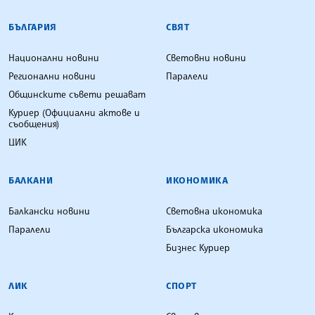
БЪЛГАРСКА ТЕЛЕГРАФНА АГЕНЦИЯ
БЪЛГАРИЯ
СВЯТ
Национални новини
Световни новини
Регионални новини
Паралели
Общинските съвети решават
Куриер (Официални актове и
съобщения)
ЦИК
БАЛКАНИ
ИКОНОМИКА
Балкански новини
Световна икономика
Паралели
Българска икономика
Бизнес Куриер
ЛИК
СПОРТ