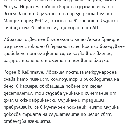
Абдула Ибрахим, който свири на церемонията по
встъпването в длъжност на президента Нелсън
Мандела през 1994 г., почина на 91-годишна възраст,
съобщи семейството му, цитирано от АП.
Ибрахим, известен в миналото като Долар Бранд, е
издъхнал спокойно в Германия след кратко боледуване,
заобиколен от близките си, се казва в изявление,
разпространено от името на неговите близки.
Роден в Кейптаун, Ибрахим постига международна
слава като пианист, композитор и ръководител на
бенд. С кариера, обхващаща повече от седем
десетилетия, той създава уникално съчетание от
джаз и южноафрикански музикални традиции,
превръщайки се в културен посланик, чиято музика
докосва сърцата на слушателите по целия свят,
отбелязва агенцията.