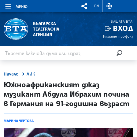
RIGHTMENU.SOCIAL
ВАЛУТНИ КУР
EN
МЕНЮ
ВАШАТА БТА
БЪЛГАРСКА
ВХОД
ТЕЛЕГРАФНА
АГЕНЦИЯ
Нямате профил?
Въведете ключова дума или израз
Търсене
ТЪРСЕН
Начало
ЛИК
site.bta
Южноафриканският джаз
музикант Абдула Ибрахим почина
в Германия на 91-годишна възраст
МАРИНА ЧЕРТОВА