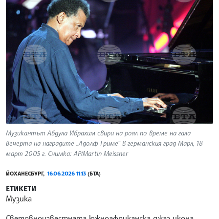
Музикантът Абдула Ибрахим свири на роял по време на гала
вечерта на наградите „Адолф Гриме“ в германския град Марл, 18
март 2005 г. Снимка: AP/Martin Meissner
ЙОХАНЕСБУРГ,
16.06.2026 11:13
(БТА)
ЕТИКЕТИ
Музика
Световноизвестната южноафриканска джаз икона