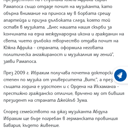
Рамапоса също отдаде почит на музиканта, като
обърна внимание на приноса му в борбата срещу
апартейда и призна дълбоката следа, която той
оставя в музиката. „Днес нашата нация скърби за
кончината на една международна икона и гражданин на
света, чието дълбоко творчество отдава почит на
Южна Африка - страната, оформила неговата
политическа ангажираност и музикалния му гений“,
заяви Рамапоса.
През 2009 г. Ибрахим получава почетна докторска
ХРОНО
степен по музика от университета „Витс“, а през
същата година е удостоен и с Ордена на Икхаманга -
престижно гражданско отличие, връчено му от бившия
президент на страната Джейкъб Зума.
Според семейството на джаз музиканта Абдула
Ибрахим ще бъде погребан в германската провинция
Бавария, където живееше.