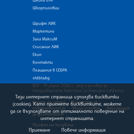
Школа БТА
Шкорпиловци
Шрифт ЛИК
Маркетинг
Зала МаксиМ
Списание ЛИК
Екип
Контакти
Плащания в СЕБРА
old.bta.bg
ВОТ - 19 април 2026 г . ред и условия за
предизборната кампания за Народно събрание
Тази интернет страница използва бисквитки
Карта на сайта
Политика за
(cookies). Като приемете бисквитките, можете
поверителност
Общи условия
Декларация
да се възползвате от оптималното поведение на
за достъпност
интернет страницата.
Профил на купувача
Приемане
Повече информация