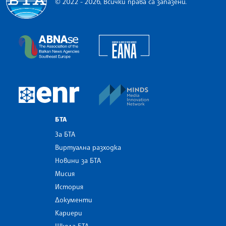
© 2022 - 2026, Всички права са запазени.
Българска телеграфна агенция
European Alliance of N
The Assocoation of the Balkan News Agencies S
MINDS Media Innovatio
European Newsroom
БТА
За БТА
Виртуална разходка
Новини за БТА
Мисия
История
Документи
Кариери