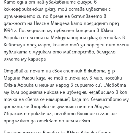
Като една от най-уважаваните фигури в
южноафриканския джаз, той остава известен с
изпълнението си по време на встъпването в
длъжност на Нелсън Мандела като президент през
1994 г. Последният му публичен концерт в Южна
Африка се състоя на Международния джаз фестивал в
Кейптаун през март, когато той за пореден път плени
публиката с музикалното майсторство, белязало
цялата му кариера.
Отдавайки почит на своя спътник в живота, д-р
Марина Умари каза, че той е „починал в мир, носейки
Южна Африка и нейния народ в сърцето си“. „Любовта
му към родината никога не избледня, независимо в коя
точка на света се намираше“, каза тя. Семейството му
допълни, че въпреки че земният път на Абдула
Ибрахим е приключил, неговото влияние и глас ще
продължат да отекват по целия свят.
Президентът на Република Южна Африка Сирил