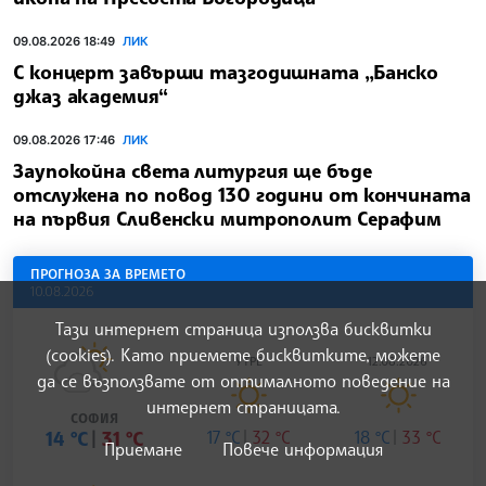
09.08.2026 18:49
ЛИК
С концерт завърши тазгодишната „Банско
джаз академия“
09.08.2026 17:46
ЛИК
Заупокойна света литургия ще бъде
отслужена по повод 130 години от кончината
на първия Сливенски митрополит Серафим
ПРОГНОЗА ЗА ВРЕМЕТО
10.08.2026
Тази интернет страница използва бисквитки
(cookies). Като приемете бисквитките, можете
УТРЕ
12.08.2026
да се възползвате от оптималното поведение на
интернет страницата.
СОФИЯ
14 °C
31 °C
17 °C
32 °C
18 °C
33 °C
Приемане
Повече информация