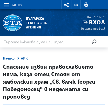
RIGHTMENU.SOCIAL
ВАЛУТНИ КУР
EN
МЕНЮ
ВАШАТА БТА
БЪЛГАРСКА
ВХОД
ТЕЛЕГРАФНА
АГЕНЦИЯ
Нямате профил?
Въведете ключова дума или израз
Търсене
ТЪРСЕН
Начало
ЛИК
site.bta
Спасение извън православието
няма, каза отец Стоян от
ямболския храм „Св. вмчк Георги
Победоносец“ в неделната си
проповед