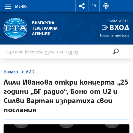
RIGHTMENU.SOCIAL
ВАЛУТНИ КУР
EN
МЕНЮ
ВАШАТА БТА
БЪЛГАРСКА
ВХОД
ТЕЛЕГРАФНА
АГЕНЦИЯ
Нямате профил?
Въведете ключова дума или израз
Търсене
ТЪРСЕН
Начало
ЛИК
site.bta
Лили Иванова откри концерта „25
години „БГ радио“, Боно от U2 и
Силви Вартан изпратиха свои
послания