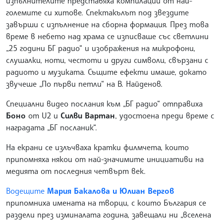
изпълнителите представяха компилации от най-
големите си хитове. Спектакълът под звездите
завърши с изпълнение на сборна формация. През това
време в небето над храма се изписваше със светлини
„25 години БГ радио“ и изображения на микрофони,
слушалки, ноти, честоти и други символи, свързани с
радиото и музиката. Същите ефекти имаше, докато
звучеше „По първи петли“ на В. Найденов.
Специални видео послания към „БГ радио“ отправиха
Боно
от U2 и
Силви Вартан
, удостоена преди време с
наградата „БГ посланик“.
На екрани се излъчваха кратки филмчета, които
припомняха някои от най-значимите инициативи на
медията от последния четвърт век.
Водещите
Мария Бакалова и Юлиан Вергов
припомниха имената на творци, с които България се
раздели през изминалата година, завещали ни „вселена