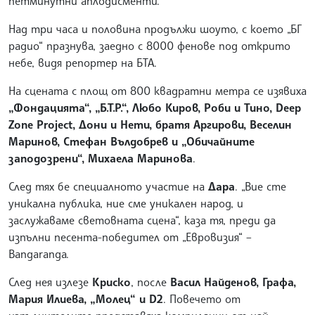
петминутни аплодисменти.
Над три часа и половина продължи шоуто, с което „БГ
радио“ празнува, заедно с 8000 фенове под открито
небе, видя репортер на БТА.
На сцената с площ от 800 квадратни метра се изявиха
„Фондацията“, „Б.Т.Р.“, Любо Киров, Роби и Тино, Deep
Zone Project, Дони и Нети, братя Аргирови, Веселин
Маринов, Стефан Вълдобрев и „Обичайните
заподозрени“, Михаела Маринова
.
След тях бе специалното участие на
Дара
. „Вие сте
уникална публика, ние сме уникален народ, и
заслужаваме световната сцена“, каза тя, преди да
изпълни песента-победител от „Евровизия“ –
Bangaranga.
След нея излезе
Криско
, после
Васил Найденов, Графа,
Мария Илиева, „Молец“ и D2
. Повечето от