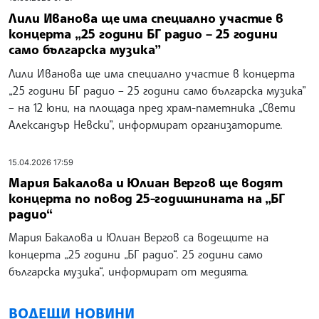
Лили Иванова ще има специално участие в
концерта „25 години БГ радио – 25 години
само българска музика”
Лили Иванова ще има специално участие в концерта
„25 години БГ радио – 25 години само българска музика”
– на 12 юни, на площада пред храм-паметника „Свети
Александър Невски”, информират организаторите.
15.04.2026 17:59
Мария Бакалова и Юлиан Вергов ще водят
концерта по повод 25-годишнината на „БГ
радио“
Мария Бакалова и Юлиан Вергов са водещите на
концерта „25 години „БГ радио“. 25 години само
българска музика“, информират от медията.
ВОДЕЩИ НОВИНИ