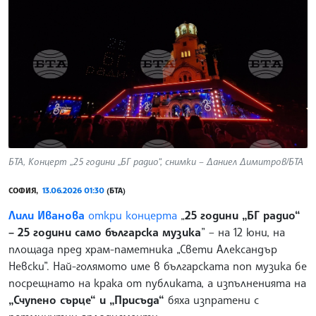
БТА, Концерт „25 години „БГ радио“, снимки – Даниел Димитров/БТА
СОФИЯ,
13.06.2026 01:30
(БТА)
Лили Иванова
откри концерта
„
25 години „БГ радио“
– 25 години само българска музика
” – на 12 юни, на
площада пред храм-паметника „Свети Александър
Невски”. Най-голямото име в българската поп музика бе
посрещнато на крака от публиката, а изпълненията на
„Счупено сърце“ и „Присъда“
бяха изпратени с