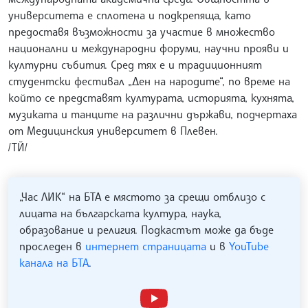
университета е сплотена и подкрепяща, като
предоставя възможности за участие в множество
национални и международни форуми, научни прояви и
културни събития. Сред тях е и традиционният
студентски фестивал „Ден на народите“, по време на
който се представят културата, историята, кухнята,
музиката и танците на различни държави, подчертаха
от Медицинския университет в Плевен.
/ТЙ/
„Час ЛИК“ на БТА е мястото за срещи отблизо с
лицата на българската култура, наука,
образование и религия. Подкастът може да бъде
проследен в
интернет страницата
и в
YouTube
канала на БТА
.