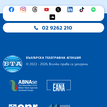
02 9262 210
БЪЛГАРСКА ТЕЛЕГРАФНА АГЕНЦИЯ
© 2022 - 2026, Всички права са запазени.
Българска телеграфна агенция
European Alliance of N
The Assocoation of the Balkan News Agencies S
MINDS Media Innovatio
European Newsroom