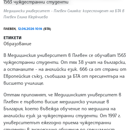
Медицински университет - Плевен Снимка: кореспондент на БТА в
Плевен Елина Кюркчиева
ПЛЕВЕН,
12.06.2026 10:14
(БТА)
ЕТИКЕТИ
Образование
В Медицинския университет в Плевен се обучават 1563
чуждестранни студенти. От тях 38 учат на български,
а останалите - на английски език. 666 са от страни от
Европейския съюз, съобщиха за БТА от пресцентъра на
висшето училище.
Оттам припомнят, че Медицинският университет в
Плевен е първото висше медицинско училище в
България, което въвежда обучение по медицина на
английски език за чуждестранни студенти. От 1997 г.
университетът ежегодно приема чуждестранни
студенти в англоезично обучение по специалност