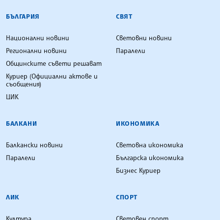
БЪЛГАРСКА ТЕЛЕГРАФНА АГЕНЦИЯ
БЪЛГАРИЯ
СВЯТ
Национални новини
Световни новини
Регионални новини
Паралели
Общинските съвети решават
Куриер (Официални актове и
съобщения)
ЦИК
БАЛКАНИ
ИКОНОМИКА
Балкански новини
Световна икономика
Паралели
Българска икономика
Бизнес Куриер
ЛИК
СПОРТ
Култура
Световен спорт