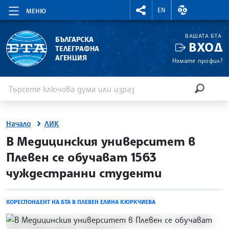
RIGHTMENU.SOCIAL
ВАЛУТНИ КУР
EN
МЕНЮ
ВАШАТА БТА
БЪЛГАРСКА
ВХОД
ТЕЛЕГРАФНА
АГЕНЦИЯ
Нямате профил?
Въведете ключова дума или израз
Търсене
ТЪРСЕН
Начало
ЛИК
site.bta
В Медицинския университет в
Плевен се обучават 1563
чуждестранни студенти
КОРЕСПОНДЕНТ НА БТА В ПЛЕВЕН ЕЛИНА КЮРКЧИЕВА