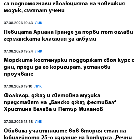
са подпомогнали еволюцията на човешкия
мозък, смятат учени
07.08.2026 19:43
ЛИК
Певицата Ариана Гранде за първи път оглави
германската класация за албуми
07.08.2026 19:24
ЛИК
Морските костенурки поддържат своя курс с
дни, преди да го коригират, установи
проучване
07.08.2026 19:10
ЛИК
Фолклор, джаз и световна музика
представят на „Банско джаз фестивал“
Христина Белева и Петър Миланов
07.08.2026 18:58
ЛИК
Обявиха участниците във втория етап на
юбилейното 25-о издание на конкурса „Речни