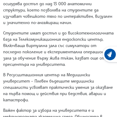
осигурява достъп до над 13 000 анатомични
структури, което позволява на студентите да
изучават човешкото тяло по интерактивен, визуален
и значително по-ангажиращ начин.
Студентите имат достъп и до високотехнологичната
база на Телекомуникационния ендоскопски център,
включваща виртуална зала със симулатори от
последно поколение и експериментална операционна
ХРОНО
зала за обучение върху жива тъкан, казват още от
пресцентъра на университета.
В Ресусцитационния център на Медицински
университет – Плевен бъдещите медицински
специалисти усвояват практически умения за оказване
на първа помощ и действия при бедствия, аварии и
катастрофи.
Важен фактор за избора на университета е и
международната академична среда. Общността в