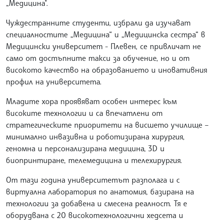
„Медицина".
Чуждестранните студенти, избрали да изучават
специалностите „Медицина“ и „Медицинска сестра“ в
Медицински университет - Плевен, се привличат не
само от достъпните такси за обучение, но и от
високото качество на образованието и иновативния
профил на университета.
Младите хора проявяват особен интерес към
високите технологии и са впечатлени от
стратегическите приоритети на висшето училище –
минимално инвазивна и роботизирана хирургия,
геномна и персонализирана медицина, 3D и
биопринтиране, телемедицина и телехирургия.
От тази година университетът разполага и с
виртуална лаборатория по анатомия, базирана на
технологии за добавена и смесена реалност. Тя е
оборудвана с 20 високотехнологични хедсета и