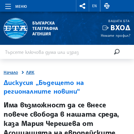
RIGHTMENU.SOCIAL
ВАЛУТНИ КУР
EN
МЕНЮ
ВАШАТА БТА
БЪЛГАРСКА
ВХОД
ТЕЛЕГРАФНА
АГЕНЦИЯ
Нямате профил?
Въведете ключова дума или израз
Търсене
ТЪРСЕН
Начало
ЛИК
Дискусия „Бъдещето на
регионалните новини“
site.bta
Има възможност да се внесе
повече свобода в нашата среда,
каза Мария Черешева от
Асоциацията на европейските