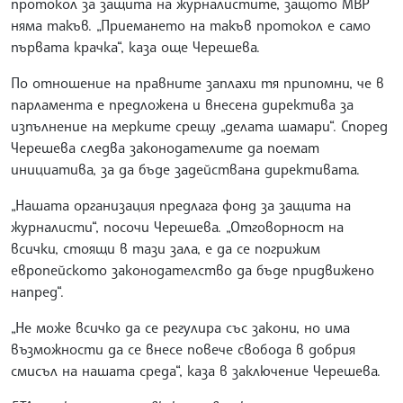
протокол за защита на журналистите, защото МВР
няма такъв. „Приемането на такъв протокол е само
първата крачка“, каза още Черешева.
По отношение на правните заплахи тя припомни, че в
парламента е предложена и внесена директива за
изпълнение на мерките срещу „делата шамари“. Според
Черешева следва законодателите да поемат
инициатива, за да бъде задействана директивата.
„Нашата организация предлага фонд за защита на
журналисти“, посочи Черешева. „Отговорност на
всички, стоящи в тази зала, е да се погрижим
европейското законодателство да бъде придвижено
напред“.
„Не може всичко да се регулира със закони, но има
възможности да се внесе повече свобода в добрия
смисъл на нашата среда“, каза в заключение Черешева.