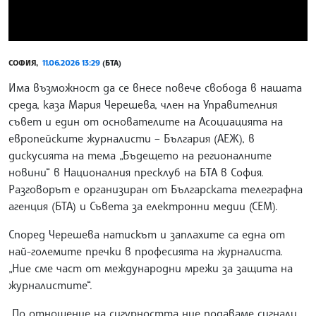
СОФИЯ,
11.06.2026 13:29
(БТА)
Има възможност да се внесе повече свобода в нашата
среда, каза Мария Черешева, член на Управителния
съвет и един от основателите на Асоциацията на
европейските журналисти – България (АЕЖ), в
дискусията на тема „Бъдещето на регионалните
новини“ в Националния пресклуб на БТА в София.
Разговорът е организиран от Българската телеграфна
агенция (БТА) и Съвета за електронни медии (СЕМ).
Според Черешева натискът и заплахите са една от
най-големите пречки в професията на журналиста.
„Ние сме част от международни мрежи за защита на
журналистите“.
„По отношение на сигурността ние подаваме сигнали