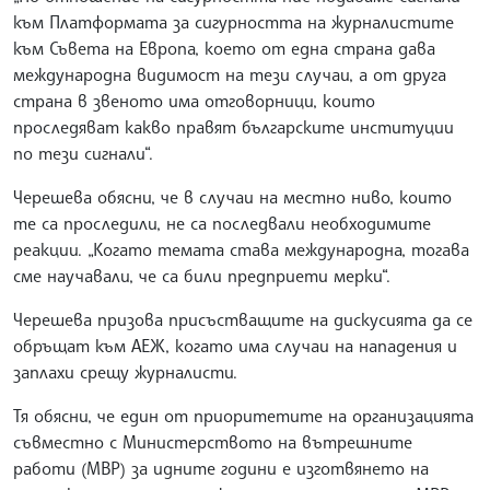
към Платформата за сигурността на журналистите
към Съвета на Европа, което от една страна дава
международна видимост на тези случаи, а от друга
страна в звеното има отговорници, които
проследяват какво правят българските институции
по тези сигнали“.
Черешева обясни, че в случаи на местно ниво, които
те са проследили, не са последвали необходимите
реакции. „Когато темата става международна, тогава
сме научавали, че са били предприети мерки“.
Черешева призова присъстващите на дискусията да се
обръщат към АЕЖ, когато има случаи на нападения и
заплахи срещу журналисти.
Тя обясни, че един от приоритетите на организацията
съвместно с Министерството на вътрешните
работи (МВР) за идните години е изготвянето на