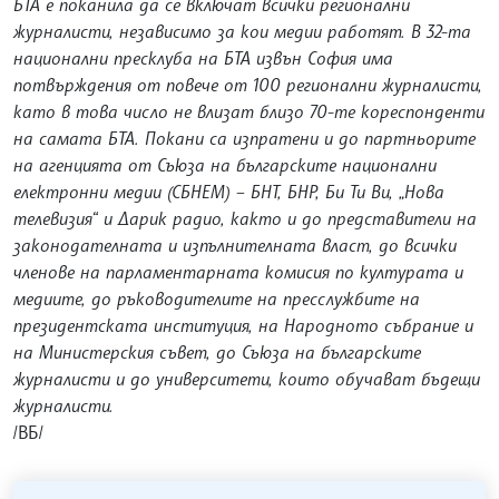
БТА е поканила да се включат всички регионални
журналисти, независимо за кои медии работят. В 32-та
национални пресклуба на БТА извън София има
потвърждения от повече от 100 регионални журналисти,
като в това число не влизат близо 70-те кореспонденти
на самата БТА. Покани са изпратени и до партньорите
на агенцията от Съюза на българските национални
електронни медии (СБНЕМ) – БНТ, БНР, Би Ти Ви, „Нова
телевизия“ и Дарик радио, както и до представители на
законодателната и изпълнителната власт, до всички
членове на парламентарната комисия по културата и
медиите, до ръководителите на пресслужбите на
президентската институция, на Народното събрание и
на Министерския съвет, до Съюза на българските
журналисти и до университети, които обучават бъдещи
журналисти.
/ВБ/