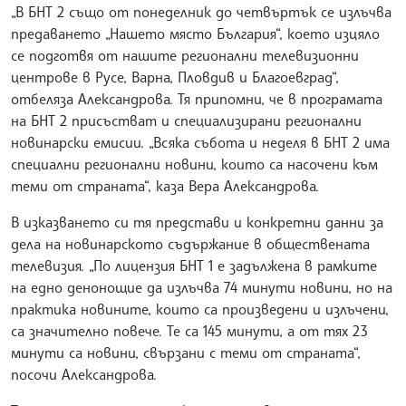
„В БНТ 2 също от понеделник до четвъртък се излъчва
предаването „Нашето място България“, което изцяло
се подготвя от нашите регионални телевизионни
центрове в Русе, Варна, Пловдив и Благоевград“,
отбеляза Александрова. Тя припомни, че в програмата
на БНТ 2 присъстват и специализирани регионални
новинарски емисии. „Всяка събота и неделя в БНТ 2 има
специални регионални новини, които са насочени към
теми от страната“, каза Вера Александрова.
В изказването си тя представи и конкретни данни за
дела на новинарското съдържание в обществената
телевизия. „По лицензия БНТ 1 е задължена в рамките
на едно денонощие да излъчва 74 минути новини, но на
практика новините, които са произведени и излъчени,
са значително повече. Те са 145 минути, а от тях 23
минути са новини, свързани с теми от страната“,
посочи Александрова.