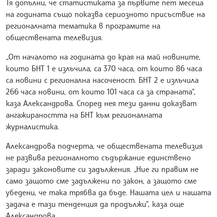
Тя допълни, че статистиката за първите пет месеца
на годината също показва сериозното присъствие на
регионалната тематика в програмите на
обществената телевизия.
„От началото на годината до края на май новините,
които БНТ 1 е излъчила, са 370 часа, от които 86 часа
са новини с регионална насоченост. БНТ 2 е излъчила
266 часа новини, от които 101 часа са за страната“,
каза Александрова. Според нея тези данни доказват
ангажираността на БНТ към регионалната
журналистика.
Александрова подчерта, че обществената телевизия
не развива регионалното съдържание единствено
заради законовите си задължения. „Ние ги правим не
само защото сме задължени по закон, а защото сме
убедени, че така трябва да бъде. Нашата цел и нашата
задача е тази тенденция да продължи“, каза още
Александрова.