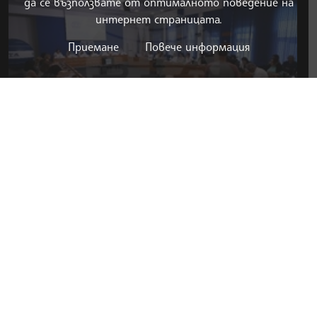
да се възползвате от оптималното поведение на
интернет страницата.
Приемане
Повече информация