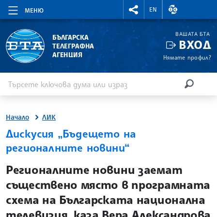
RIGHTMENU.SOCIAL
ВАЛУТНИ КУР
EN
МЕНЮ
ВАШАТА БТА
БЪЛГАРСКА
ВХОД
ТЕЛЕГРАФНА
АГЕНЦИЯ
Нямате профил?
Въведете ключова дума или израз
Търсене
ТЪРСЕН
Начало
ЛИК
Дискусия „Бъдещето на
регионалните новини“
site.bta
Регионалните новини заемат
съществено място в програмната
схема на Българската национална
телевизия, каза Вера Александрова