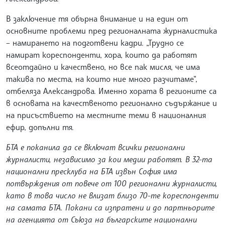
В заключение тя обърна внимание и на един от
основните проблеми пред регионалната журналистика
– намирането на подготвени кадри. „Трудно се
намират кореспонденти, хора, които да работят
всеотдайно и качествено, но все пак мисля, че има
такива по места, на които ние много разчитаме“,
отбеляза Александрова. Именно хората в регионите са
в основата на качественото регионално съдържание и
на присъствието на местните теми в националния
ефир, допълни тя.
БТА е поканила да се включат всички регионални
журналисти, независимо за кои медии работят. В 32-та
национални пресклуба на БТА извън София има
потвърждения от повече от 100 регионални журналисти,
като в това число не влизат близо 70-те кореспонденти
на самата БТА. Покани са изпратени и до партньорите
на агенцията от Съюза на българските национални