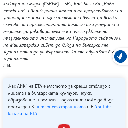
електронни медии (СБНЕМ) – БНТ, БНР, Би Ти Ви, „Нова
телевизия“ и Дарик радио, както и до представители на
законодателната и изпълнителната власт, до всички
членове на парламентарната комисия по културата и
медиите, до ръководителите на пресслужбите на
президентската институция, на Народното събрание и
на Министерския съвет, до Съюза на българските
журналисти и до университети, които обучават бъдещи
ХРОНО
журналисти.
/ТЙ/
„Час ЛИК“ на БТА е мястото за срещи отблизо с
лицата на българската култура, наука,
образование и религия. Подкастът може да бъде
проследен в
интернет страницата
и в
YouTube
канала на БТА
.