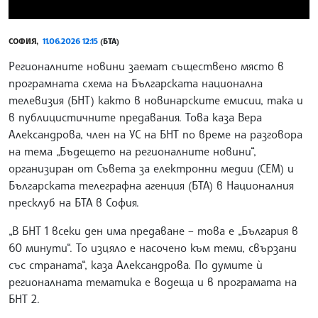
СОФИЯ,
11.06.2026 12:15
(БТА)
Регионалните новини заемат съществено място в
програмната схема на Българската национална
телевизия (БНТ) както в новинарските емисии, така и
в публицистичните предавания. Това каза Вера
Александрова, член на УС на БНТ по време на разговора
на тема „Бъдещето на регионалните новини“,
организиран от Съвета за електронни медии (СЕМ) и
Българската телеграфна агенция (БТА) в Националния
пресклуб на БТА в София.
„В БНТ 1 всеки ден има предаване – това е „България в
60 минути“. То изцяло е насочено към теми, свързани
със страната“, каза Александрова. По думите ѝ
регионалната тематика е водеща и в програмата на
БНТ 2.