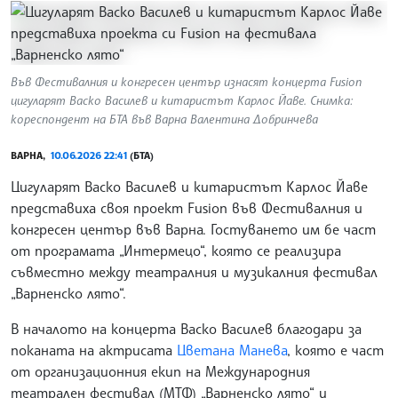
Във Фестивалния и конгресен център изнасят концерта Fusion
цигуларят Васко Василев и китаристът Карлос Йаве. Снимка:
кореспондент на БТА във Варна Валентина Добринчева
ВАРНА,
10.06.2026 22:41
(БТА)
Цигуларят Васко Василев и китаристът Карлос Йаве
представиха своя проект Fusion във Фестивалния и
конгресен център във Варна. Гостуването им бе част
от програмата „Интермецо“, която се реализира
съвместно между театралния и музикалния фестивал
„Варненско лято“.
В началото на концерта Васко Василев благодари за
поканата на актрисата
Цветана Манева
, която е част
от организационния екип на Международния
театрален фестивал (МТФ) „Варненско лято“ и