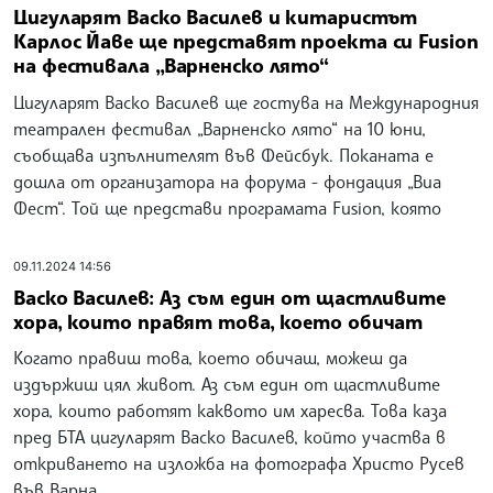
Цигуларят Васко Василев и китаристът
Карлос Йаве ще представят проекта си Fusion
на фестивала „Варненско лято“
Цигуларят Васко Василев ще гостува на Международния
театрален фестивал „Варненско лято“ на 10 юни,
съобщава изпълнителят във Фейсбук. Поканата е
дошла от организатора на форума - фондация „Виа
Фест“. Той ще представи програмата Fusion, която
09.11.2024 14:56
Васко Василев: Аз съм един от щастливите
хора, които правят това, което обичат
Когато правиш това, което обичаш, можеш да
издържиш цял живот. Аз съм един от щастливите
хора, които работят каквото им харесва. Това каза
пред БТА цигуларят Васко Василев, който участва в
откриването на изложба на фотографа Христо Русев
във Варна.