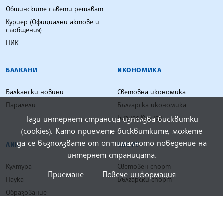
Общинските съвети решават
Куриер (Официални актове и
съобщения)
ЦИК
БАЛКАНИ
ИКОНОМИКА
Балкански новини
Световна икономика
Паралели
Българска икономика
Бизнес Куриер
Тази интернет страница използва бисквитки
(cookies). Като приемете бисквитките, можете
да се възползвате от оптималното поведение на
ЛИК
СПОРТ
интернет страницата.
Култура
Световен спорт
Приемане
Повече информация
Наука
Български спорт
Образование
ЛИК Куриер