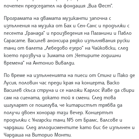
почетен председател на фондация „Виа Фест“.
Програмата на двамата музиканти започна с
изпълнения на музика от Бах и Сен-Санс и продължи с
песента „Гранада“ и произведения на Паганини и Пабло
Сарасате. Василев анонсира рядко изпълнявания руски
танц от балета „Лебедово езеро“ на Чайковски, след
което прозвуча и Зимата от „Четирите годишни
времена“ на Антонио Вивалди.
По време на изпълненията на пиеси от Стинг и Пако де
Лусия, половин час преди края на концерта, Васко
Василев скъса струна и се наложи Карлос Йаве да свири
сам на сцената, докато той я смени. След това
цигуларят се пошегува, че китаристът трябва да
получи двоен хонорар тази вечер. Концертът
продължи с Унгарски танц №5 от Брамс, валсове и
чардаши. След аплодисментите като бис бе изпълнен и
Чардаша на Виторио Монти.