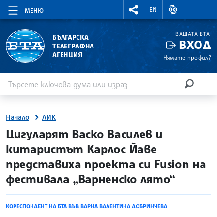
RIGHTMENU.SOCIAL
ВАЛУТНИ КУР
EN
МЕНЮ
ВАШАТА БТА
БЪЛГАРСКА
ВХОД
ТЕЛЕГРАФНА
АГЕНЦИЯ
Нямате профил?
Въведете ключова дума или израз
Търсене
ТЪРСЕН
Начало
ЛИК
site.bta
Цигуларят Васко Василев и
китаристът Карлос Йаве
представиха проекта си Fusion на
фестивала „Варненско лято“
КОРЕСПОНДЕНТ НА БТА ВЪВ ВАРНА ВАЛЕНТИНА ДОБРИНЧЕВА