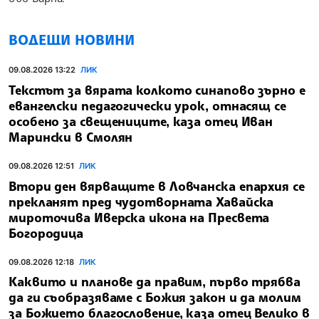
ВОДЕЩИ НОВИНИ
09.08.2026 13:22
ЛИК
Текстът за вярата колкото синапово зърно е
евангелски педагогически урок, отнасящ се
особено за свещениците, каза отец Иван
Марински в Смолян
09.08.2026 12:51
ЛИК
Втори ден вярващите в Ловчанска епархия се
прекланят пред чудотворната Хавайска
мироточива Иверска икона на Пресвета
Богородица
09.08.2026 12:18
ЛИК
Каквито и планове да правим, първо трябва
да ги съобразяваме с Божия закон и да молим
за Божието благословение, каза отец Велико в