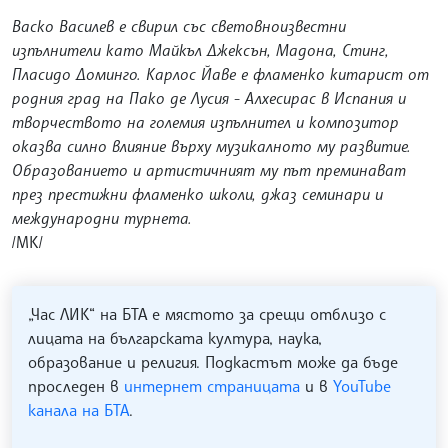
Васко Василев е свирил със световноизвестни
изпълнители като Майкъл Джексън, Мадона, Стинг,
Пласидо Доминго. Карлос Йаве е фламенко китарист от
родния град на Пако де Лусия - Алхесирас в Испания и
творчеството на големия изпълнител и композитор
оказва силно влияние върху музикалното му развитие.
Образованието и артистичният му път преминават
през престижни фламенко школи, джаз семинари и
международни турнета.
/МК/
„Час ЛИК“ на БТА е мястото за срещи отблизо с
лицата на българската култура, наука,
образование и религия. Подкастът може да бъде
проследен в
интернет страницата
и в
YouTube
канала на БТА
.