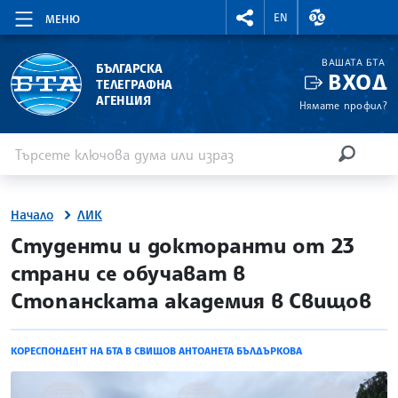
RIGHTMENU.SOCIAL
ВАЛУТНИ КУР
EN
МЕНЮ
ВАШАТА БТА
БЪЛГАРСКА
ВХОД
ТЕЛЕГРАФНА
АГЕНЦИЯ
Нямате профил?
Въведете ключова дума или израз
Търсене
ТЪРСЕН
Начало
ЛИК
site.bta
Студенти и докторанти от 23
страни се обучават в
Стопанската академия в Свищов
КОРЕСПОНДЕНТ НА БТА В СВИЩОВ АНТОАНЕТА БЪЛДЪРКОВА