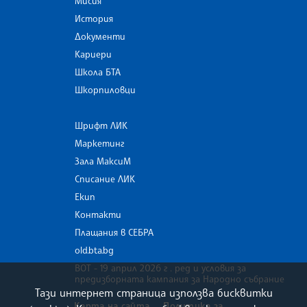
Мисия
История
Документи
Кариери
Школа БТА
Шкорпиловци
Шрифт ЛИК
Маркетинг
Зала МаксиМ
Списание ЛИК
Екип
Контакти
Плащания в СЕБРА
old.bta.bg
ВОТ - 19 април 2026 г . ред и условия за
предизборната кампания за Народно събрание
Тази интернет страница използва бисквитки
Карта на сайта
Политика за