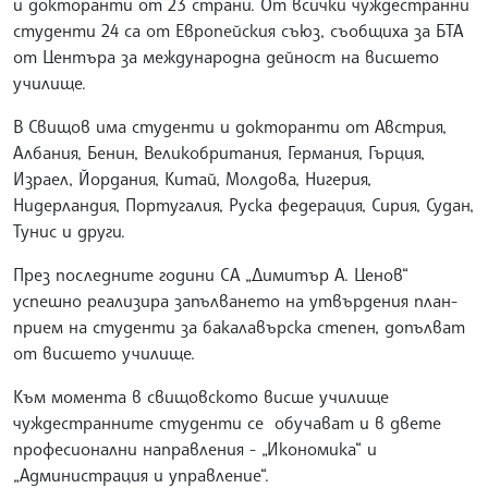
и докторанти от 23 страни. От всички чуждестранни
студенти 24 са от Европейския съюз, съобщиха за БТА
от Центъра за международна дейност на висшето
училище.
В Свищов има студенти и докторанти от Австрия,
Албания, Бенин, Великобритания, Германия, Гърция,
Израел, Йордания, Китай, Молдова, Нигерия,
Нидерландия, Португалия, Руска федерация, Сирия, Судан,
Тунис и други.
През последните години СА „Димитър А. Ценов“
успешно реализира запълването на утвърдения план-
прием на студенти за бакалавърска степен, допълват
от висшето училище.
Към момента в свищовското висше училище
чуждестранните студенти се обучават и в двете
професионални направления - „Икономика“ и
„Администрация и управление“.