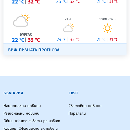
22 °C
32 °C
23 °C
32 °C
21 °C
31 °C
УТРЕ
10.08.2026
БУРГАС
22 °C
33 °C
24 °C
32 °C
21 °C
31 °C
ВИЖ ПЪЛНАТА ПРОГНОЗА
БЪЛГАРСКА ТЕЛЕГРАФНА АГЕНЦИЯ
БЪЛГАРИЯ
СВЯТ
Национални новини
Световни новини
Регионални новини
Паралели
Общинските съвети решават
Куриер (Официални актове и