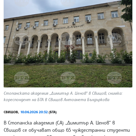
Стопанската академия „Димитър А. Ценов“ в Свищов, снимка:
кореспондент на БТА в Свищов Антоанета Бълдъркова
СВИЩОВ,
10.06.2026 20:32
(БТА)
В Стопанска академия (СА) „Димитър А. Ценов“ в
Свищов се обучават общо 65 чуждестранни студенти