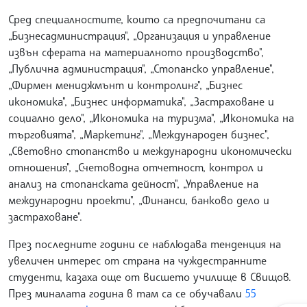
Сред специалностите, които са предпочитани са
„Бизнесадминистрация", „Организация и управление
извън сферата на материалното производство",
„Публична администрация", „Стопанско управление",
„Фирмен мениджмънт и контролинг", „Бизнес
икономика", „Бизнес информатика", „Застраховане и
социално дело", „Икономика на туризма", „Икономика на
търговията", „Маркетинг", „Международен бизнес",
„Световно стопанство и международни икономически
отношения", „Счетоводна отчетност, контрол и
анализ на стопанската дейност", „Управление на
международни проекти", „Финанси, банково дело и
застраховане".
През последните години се наблюдава тенденция на
увеличен интерес от страна на чуждестранните
студенти, казаха още от висшето училище в Свищов.
През миналата година в там са се обучавали
55