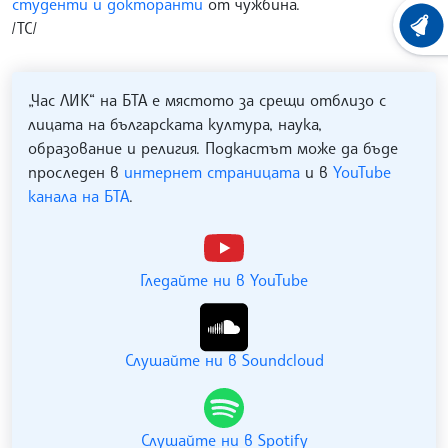
студенти и докторанти
от чужбина.
/ТС/
ХРОНО
„Час ЛИК“ на БТА е мястото за срещи отблизо с
лицата на българската култура, наука,
образование и религия. Подкастът може да бъде
проследен в
интернет страницата
и в
YouTube
канала на БТА
.
Гледайте ни в YouTube
Слушайте ни в Soundcloud
Слушайте ни в Spotify