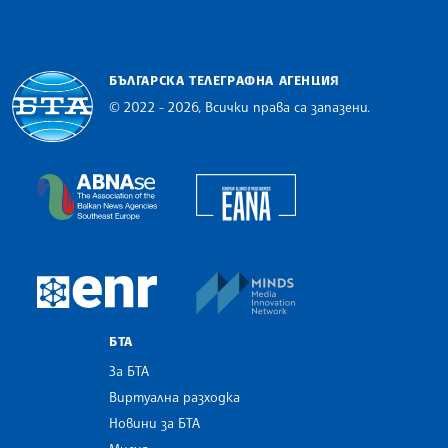
БЪЛГАРСКА ТЕЛЕГРАФНА АГЕНЦИЯ
© 2022 - 2026, Всички права са запазени.
Българска телеграфна агенция
European Alliance of N
The Assocoation of the Balkan News Agencies S
MINDS Media Innovatio
European Newsroom
БТА
За БТА
Виртуална разходка
Новини за БТА