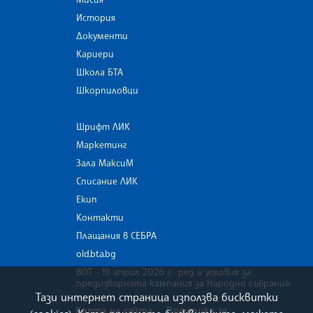
История
Документи
Кариери
Школа БТА
Шкорпиловци
Шрифт ЛИК
Маркетинг
Зала МаксиМ
Списание ЛИК
Екип
Контакти
Плащания в СЕБРА
old.bta.bg
ВОТ - 19 април 2026 г . ред и условия за
предизборната кампания за Народно събрание
Тази интернет страница използва бисквитки
Карта на сайта
Политика за