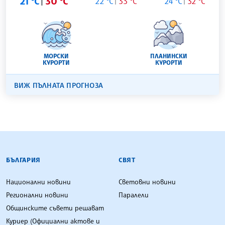
21 °C
30 °C
22 °C
33 °C
24 °C
32 °C
МОРСКИ
ПЛАНИНСКИ
КУРОРТИ
КУРОРТИ
ВИЖ ПЪЛНАТА ПРОГНОЗА
БЪЛГАРСКА ТЕЛЕГРАФНА АГЕНЦИЯ
БЪЛГАРИЯ
СВЯТ
Национални новини
Световни новини
Регионални новини
Паралели
Общинските съвети решават
Куриер (Официални актове и