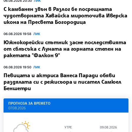
06.08.2026 20:30
ЛИК
С камбанен звън в Разлог бе посрещната
чудотворната Хавайска мироточива Иверска
икона на Пресвета Богородица
06.08.2026 19:58
ЛИК
Южнокорейски спътник засне последствията
от сблъсъка с Луната на горната степен на
ракетата "Фалкон 9"
06.08.2026 19:50
ЛИК
Певицата и актриса Ванеса Паради обяви
раздялата си с режисьора и писател Самюел
Беншетри
ПРОГНОЗА ЗА ВРЕМЕТО
07.08.2026
УТРЕ
09.08.2026