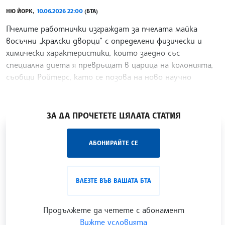
НЮ ЙОРК,
10.06.2026 22:00
(БТА)
Пчелите работнички изграждат за пчелата майка
восъчни „кралски дворци“ с определени физически и
химически характеристики, които заедно със
специална диета я превръщат в царица на колонията,
съобщи Ройтерс, като се позова на ново научно
изследване,
/ТЙ/
ЗА ДА ПРОЧЕТЕТЕ ЦЯЛАТА СТАТИЯ
„Час ЛИК“ на БТА е мястото за срещи отблизо с
АБОНИРАЙТЕ СЕ
лицата на българската култура, наука,
образование и религия. Подкастът може да бъде
проследен в
интернет страницата
и в
YouTube
ВЛЕЗТЕ ВЪВ ВАШАТА БТА
канала на БТА
.
Продължете да четете с абонамент
Вижте условията