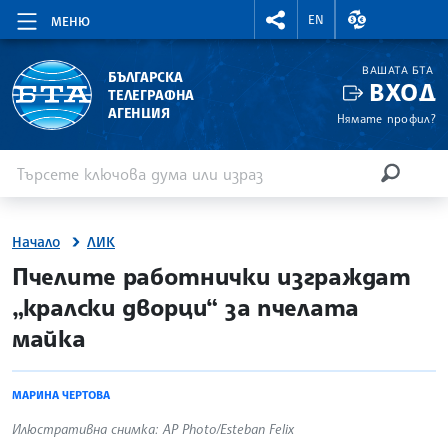
RIGHTMENU.SOCIAL
ВАЛУТНИ КУР
EN
МЕНЮ
ВАШАТА БТА
БЪЛГАРСКА
ВХОД
ТЕЛЕГРАФНА
АГЕНЦИЯ
Нямате профил?
Въведете ключова дума или израз
Търсене
ТЪРСЕН
Начало
ЛИК
site.bta
Пчелите работнички изграждат
„кралски дворци“ за пчелата
майка
МАРИНА ЧЕРТОВА
Илюстративна снимка: AP Photo/Esteban Felix