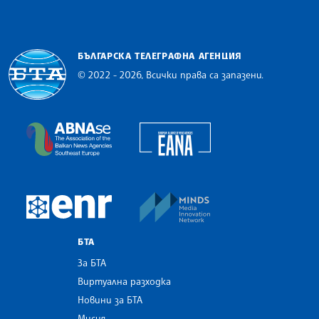
БЪЛГАРСКА ТЕЛЕГРАФНА АГЕНЦИЯ
© 2022 - 2026, Всички права са запазени.
Българска телеграфна агенция
European Alliance of N
The Assocoation of the Balkan News Agencies S
MINDS Media Innovatio
European Newsroom
БТА
За БТА
Виртуална разходка
Новини за БТА
Мисия