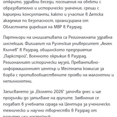
открито, здравни беседи, посещения на обекти с
образователно и историческо значение, срещи с
кариерни консултанти, както и участие в Детска
академия по безопасност, организирана от
Областната дирекция на МВР в Разград.
Партньори на инициативата са Регионалната здравна
инспекция, Филиалът на Русенския университет „Ангел
Кънчев“ в Разград, общинското предприятие
„Паркстрой“, Военното окръжие в Разград,
Регионалният исторически музей, Превантивно-
информационният център и Местната комисия за
борба с противообществените прояви на малолетни и
непълнолетни.
Записването за „Еколято 2026“ започва днес и ще
продължи до запълване на групите. Заявления се
подават в учебната сграда на Центъра за ученическо
техническо и научно творчество в Разград от
родител или настойник.