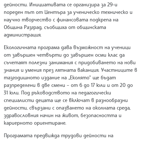
дейности. Инициативата се организира за 29-и
пореден път от Центъра за ученическо техническо и
научно творчество с финансовата подкрепа на
Община Разград, съобщиха от общинската
администрация.
Екологичната програма дава възможност на ученици
от завършен четвърти до завършен осми клас да
съчетаят полезни занимания с придобиването на нови
знания и умения през лятната ваканция. Участниците в
тазгодишното издание на „Еколято“ ще бъдат
разпределени в две смени – от 6 до 17 юли и от 20 до
31 юли. Под ръководството на педагогически
специалисти децата ще се включат в разнообразни
дейности, свързани с опазването на околната среда,
здравословния начин на живот, безопасността и
кариерното ориентиране.
Програмата предвижда трудови дейности на