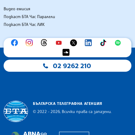
Видео емисия
Подкаст БТА Час Паралели
Подкаст БТА Час ЛИК
02 9262 210
БЪЛГАРСКА ТЕЛЕГРАФНА АГЕНЦИЯ
© 2022 - 2026, Всички права са запазени.
Българска телеграфна агенция
European Alliance of N
The Assocoation of the Balkan News Agencies S