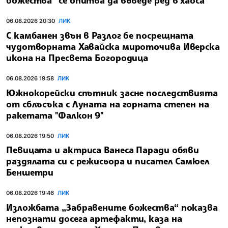
божества“ се опитва да въведе ред в хаоса
06.08.2026 20:30
ЛИК
С камбанен звън в Разлог бе посрещната
чудотворната Хавайска мироточива Иверска
икона на Пресвета Богородица
06.08.2026 19:58
ЛИК
Южнокорейски спътник засне последствията
от сблъсъка с Луната на горната степен на
ракетата "Фалкон 9"
06.08.2026 19:50
ЛИК
Певицата и актриса Ванеса Паради обяви
раздялата си с режисьора и писател Самюел
Беншетри
06.08.2026 19:46
ЛИК
Изложбата „Забравените божества“ показва
непознати досега артефакти, каза на