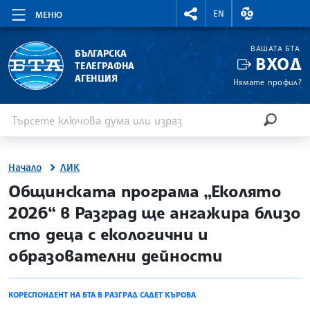
RIGHTMENU.SOCIAL
ВАЛУТНИ КУР
EN
МЕНЮ
ВАШАТА БТА
БЪЛГАРСКА
ВХОД
ТЕЛЕГРАФНА
АГЕНЦИЯ
Нямате профил?
Въведете ключова дума или израз
Търсене
ТЪРСЕН
Начало
ЛИК
site.bta
Общинската програма „Еколято
2026“ в Разград ще ангажира близо
сто деца с екологични и
образователни дейности
КОРЕСПОНДЕНТ НА БТА В РАЗГРАД САДЕТ КЪРОВА