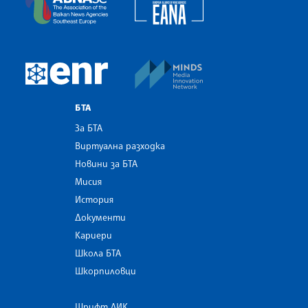
MINDS Media Innovatio
European Newsroom
БТА
За БТА
Виртуална разходка
Новини за БТА
Мисия
История
Документи
Кариери
Школа БТА
Шкорпиловци
Шрифт ЛИК