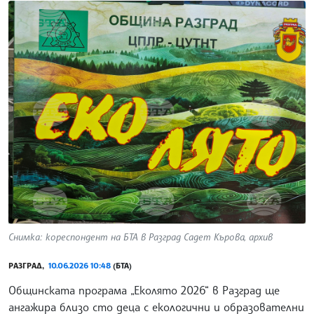
Снимка: кореспондент на БТА в Разград Садет Кърова, архив
РАЗГРАД,
10.06.2026 10:48
(БТА)
Общинската програма „Еколято 2026“ в Разград ще
ангажира близо сто деца с екологични и образователни