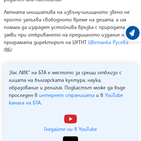
Лятната инициатива на извънучилищното звено не
просто запълва свободното време на децата, а им
помага да изградят устойчива връзка с природата,
заяви при откриването на предишното издание на
ХРОНО
програмата директорът на ЦУТНТ
Цветанка Русева
.
/ВБ/
„Час ЛИК“ на БТА е мястото за срещи отблизо с
лицата на българската култура, наука,
образование и религия. Подкастът може да бъде
проследен в
интернет страницата
и в
YouTube
канала на БТА
.
Гледайте ни в YouTube