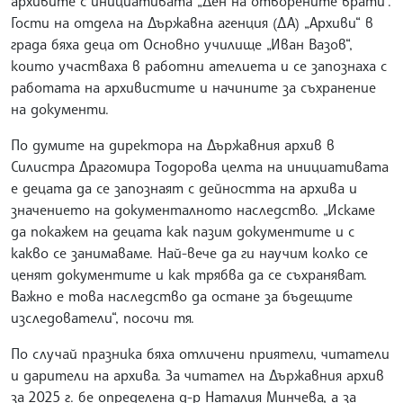
архивите с инициативата „Ден на отворените врати“.
Гости на отдела на Държавна агенция (ДА) „Архиви“ в
града бяха деца от Основно училище „Иван Вазов“,
които участваха в работни ателиета и се запознаха с
работата на архивистите и начините за съхранение
на документи.
По думите на директора на Държавния архив в
Силистра Драгомира Тодорова целта на инициативата
е децата да се запознаят с дейността на архива и
значението на документалното наследство. „Искаме
да покажем на децата как пазим документите и с
какво се занимаваме. Най-вече да ги научим колко се
ценят документите и как трябва да се съхраняват.
Важно е това наследство да остане за бъдещите
изследователи“, посочи тя.
По случай празника бяха отличени приятели, читатели
и дарители на архива. За читател на Държавния архив
за 2025 г. бе определена д-р Наталия Минчева, а за