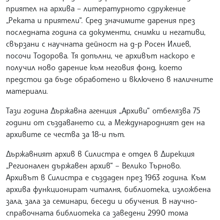
приятел на архива – литературното сдружение
„Реката и приятели“. Сред значимите дарения през
последната година са документи, снимки и негативи,
свързани с научната дейност на д-р Росен Илиев,
посочи Тодорова. Тя допълни, че архивът наскоро е
получил ново дарение към неговия фонд, което
предстои да бъде обработено и включено в наличните
материали.
Тази година Държавна агенция „Архиви“ отбелязва 75
години от създаването си, а Международният ден на
архивите се чества за 18-и път.
Държавният архив в Силистра е отдел в Дирекция
„Регионален държавен архив“ – Велико Търново.
Архивът в Силистра е създаден през 1963 година. Към
архива функционират читалня, библиотека, изложбена
зала, зала за семинари, беседи и обучения. В научно-
справочната библиотека са заведени 2990 тома