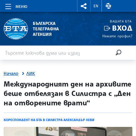
RIGHTMENU.SOCIAL
ВАЛУТНИ КУР
EN
МЕНЮ
ВАШАТА БТА
БЪЛГАРСКА
ВХОД
ТЕЛЕГРАФНА
АГЕНЦИЯ
Нямате профил?
Въведете ключова дума или израз
Търсене
ТЪРСЕН
Начало
ЛИК
site.bta
Международният ден на архивите
беше отбелязан в Силистра с „Ден
на отворените врати“
КОРЕСПОНДЕНТ НА БТА В СИЛИСТРА АЛЕКСАНДЪР ЛЕВИ