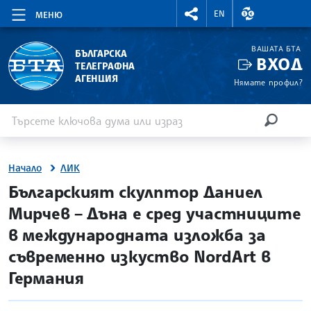
RIGHTMENU.SOCIAL
ВАЛУТНИ КУР
EN
МЕНЮ
ВАШАТА БТА
БЪЛГАРСКА
ВХОД
ТЕЛЕГРАФНА
АГЕНЦИЯ
Нямате профил?
Въведете ключова дума или израз
Търсене
ТЪРСЕН
Начало
ЛИК
site.bta
Българският скулптор Даниел
Мирчев – Дъна е сред участниците
в международната изложба за
съвременно изкуство NordArt в
Германия