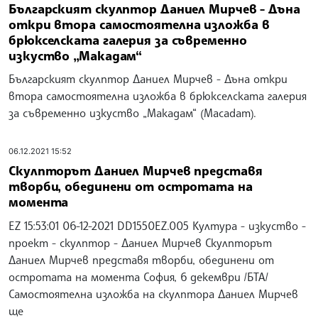
Българският скулптор Даниел Мирчев - Дъна
откри втора самостоятелна изложба в
брюкселската галерия за съвременно
изкуство „Макадам“
Българският скулптор Даниел Мирчев - Дъна откри
втора самостоятелна изложба в брюкселската галерия
за съвременно изкуство „Макадам“ (Macadam).
06.12.2021 15:52
Скулпторът Даниел Мирчев представя
творби, обединени от остротата на
момента
EZ 15:53:01 06-12-2021 DD1550EZ.005 Култура - изкуство -
проект - скулптор - Даниел Мирчев Скулпторът
Даниел Мирчев представя творби, обединени от
остротата на момента София, 6 декември /БТА/
Самостоятелна изложба на скулптора Даниел Мирчев
ще