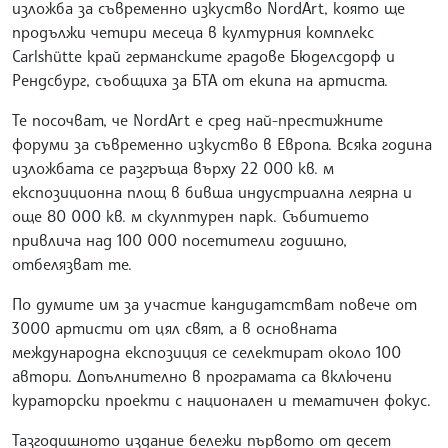
изложба за съвременно изкуство NordArt, която ще
продължи четири месеца в културния комплекс
Carlshütte край германските градове Бюделсдорф и
Рендсбург, съобщиха за БТА от екипа на артиста.
Те посочват, че NordArt е сред най-престижните
форуми за съвременно изкуство в Европа. Всяка година
изложбата се разгръща върху 22 000 кв. м
експозиционна площ в бивша индустриална леярна и
още 80 000 кв. м скулптурен парк. Събитието
привлича над 100 000 посетители годишно,
отбелязват те.
По думите им за участие кандидатстват повече от
3000 артисти от цял свят, а в основната
международна експозиция се селектират около 100
автори. Допълнително в програмата са включени
кураторски проекти с национален и тематичен фокус.
Тазгодишното издание бележи първото от десет