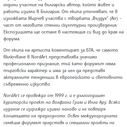
години участие на български автор, който живее и
работи изцяло в България. От екипа уточняват, че в
изложбата Мирчев участва с творбата „Въздух“ (Air) –
част от неговите стенни скулптурни произведения.
Експозицията ще остане в настоящия си вид до края на
форума.
От екипа на артиста коментират за БТА, че самото
включване в NordArt представлява значимо
професионално признание, тъй като форумът няма
търговски характер и има за цел да представя
актуалните тенденции в европейското и световното
съвременно изкуство.
NordArt се провежда от 1999 г. и е дългогодишен
кураторски проект на Волфганг Грам и Инга Ару. Всяко
издание се изгражда изцяло наново и не повтаря
концепцията на предходното. Освен международната
селекция форумът представя и специални проекти на