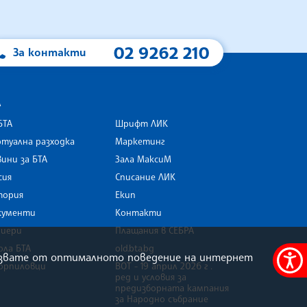
02 9262 210
За контакти
А
БТА
Шрифт ЛИК
туална разходка
Маркетинг
ини за БТА
Зала МаксиМ
rk
сия
Списание ЛИК
тория
Екип
кументи
Контакти
риери
Плащания в СЕБРА
ола БТА
old.bta.bg
олзвате от оптималното поведение на интернет
орпиловци
ВОТ - 19 април 2026 г .
Меню
ред и условия за
за
предизборната кампания
за Народно събрание
достъ