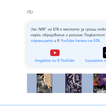
/ТС/
„Час ЛИК“ на БТА е мястото за срещи отб
наука, образование и религия. Подкастът
страницата
и в
YouTube канала на БТА
.
Гледайте ни в YouTube
Слушайте н