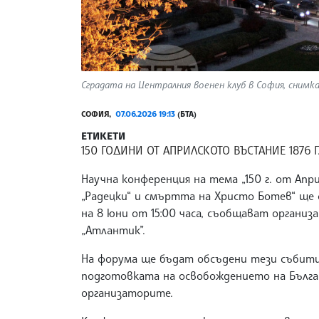
Сградата на Централния военен клуб в София, снимк
СОФИЯ,
07.06.2026 19:13
(БТА)
ЕТИКЕТИ
150 ГОДИНИ ОТ АПРИЛСКОТО ВЪСТАНИЕ 1876 Г
Научна конференция на тема „150 г. от Апр
„Радецки“ и смъртта на Христо Ботев“ ще 
на 8 юни от 15:00 часа, съобщават органи
„Атлантик”.
На форума ще бъдат обсъдени тези събити
подготовката на освобождението на Бълга
организаторите.