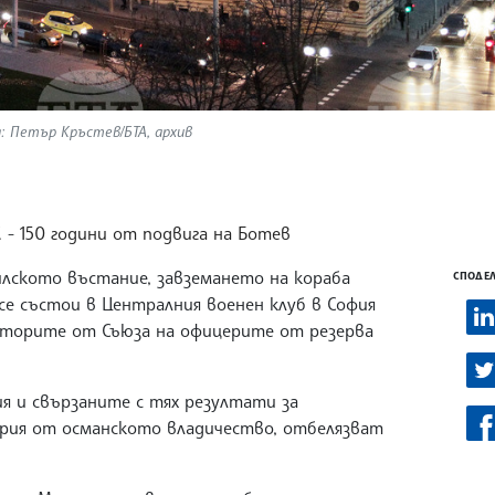
а: Петър Кръстев/БТА, архив
.
150 години от подвига на Ботев
илското въстание, завземането на кораба
СПОДЕЛ
се състои в Централния военен клуб в София
заторите от Съюза на офицерите от резерва
я и свързаните с тях резултати за
рия от османското владичество, отбелязват