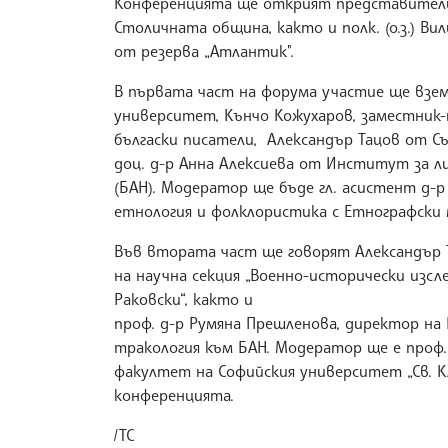
Конференцията ще открият представител
Столичната община, както и полк. (о.з.) В
от резерва „Атлантик".
В първата част на форума участие ще взем
университет, Кънчо Кожухаров, заместник-
бългаски писатели, Александър Тацов от С
доц. д-р Анна Алексиева от Институт за л
(БАН). Модератор ще бъде гл. асистент д
етнология и фолклористика с Етнографски 
Във втората част ще говорят Александър Т
на научна секция „Военно-исторически изсле
Раковски“, както и
проф. д-р Румяна Прешленова, директор на
тракология към БАН. Модератор ще е проф. 
факултет на Софийския университет „Св. Кл
конференцията.
/ТС