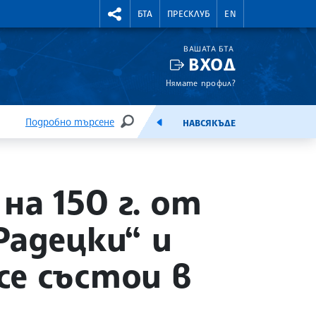
УТНИ КУРСОВЕ
RIGHTMENU.SOCIAL
БТА
ПРЕСКЛУБ
EN
ВАШАТА БТА
ВХОД
Нямате профил?
Подробно търсене
НАВСЯКЪДЕ
ТЪРСЕНЕ
ЕМИСИЯ
на 150 г. от
Радецки“ и
се състои в