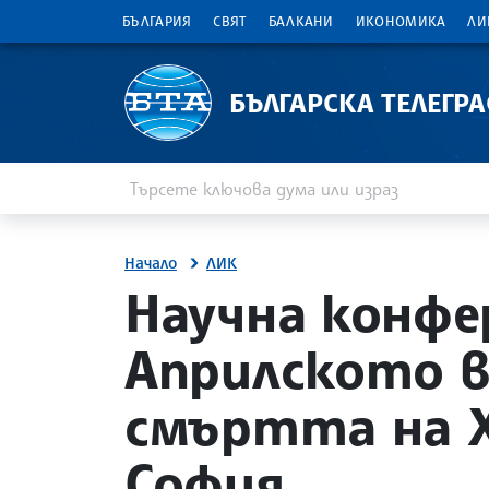
БЪЛГАРИЯ
СВЯТ
БАЛКАНИ
ИКОНОМИКА
ЛИ
БЪЛГАРСКА ТЕЛЕГР
Въведете ключова дума или израз
Търсене
Начало
ЛИК
site.bta
Научна конфер
Априлското в
смъртта на Х
София