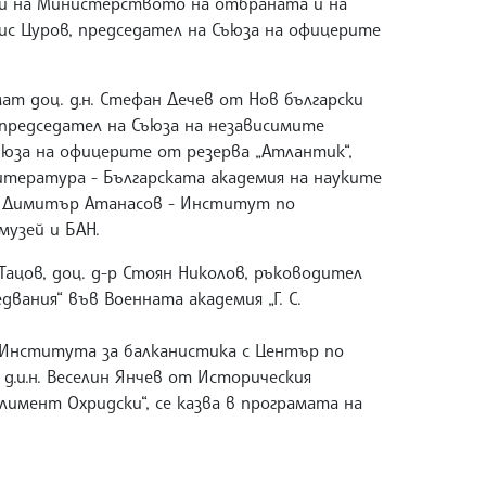
и на Министерството на отбраната и на
илис Цуров, председател на Съюза на офицерите
ат доц. д.н. Стефан Дечев от Нов български
председател на Съюза на независимите
ъюза на офицерите от резерва „Атлантик“,
итература - Българската академия на науките
-р Димитър Атанасов - Институт по
музей и БАН.
ацов, доц. д-р Стоян Николов, ръководител
двания“ във Военната академия „Г. С.
 Института за балканистика с Център по
д.и.н. Веселин Янчев от Историческия
имент Охридски“, се казва в програмата на