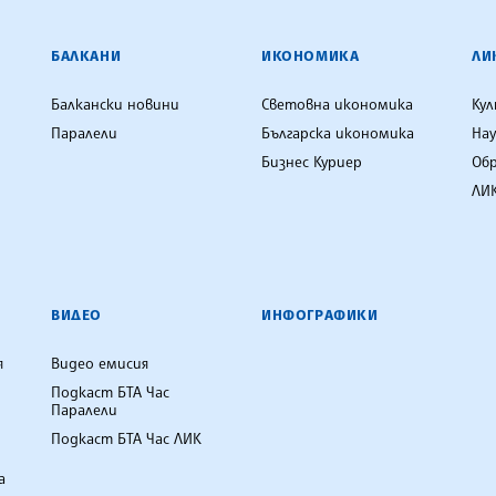
ЕНЦИЯ
БАЛКАНИ
ИКОНОМИКА
ЛИ
Балкански новини
Световна икономика
Ку
Паралели
Българска икономика
Нау
Бизнес Куриер
Об
ЛИК
ВИДЕО
ИНФОГРАФИКИ
я
Видео емисия
Подкаст БТА Час
Паралели
Подкаст БТА Час ЛИК
а