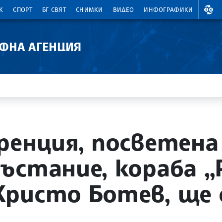
ВАЛ
К
СПОРТ
БГ СВЯТ
СНИМКИ
ВИДЕО
ИНФОГРАФИКИ
АФНА АГЕНЦИЯ
енция, посветена 
ъстание, кораба „
ристо Ботев, ще 