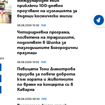
Международен екип
приключи 100-дневно
проучване на изолацията за
бъдещи космически мисии
ХРОНО
08.08.2026 10:30
ЛИК
Четиридневна програма,
посветена на традициите,
подготвят в Шипка за
тазгодишните Богородични
празници
ЕТЕ
08.08.2026 10:02
ЛИК
Певицата Тони Димитрова
призова за повече доброта
към хората и животните
по време на концерта си в
Каварна
08.08.2026 09:30
ЛИК