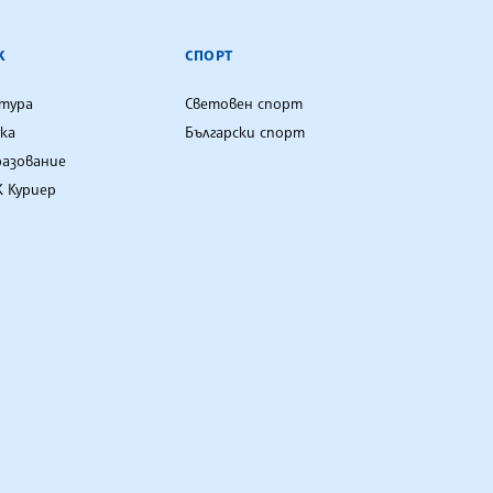
К
СПОРТ
лтура
Световен спорт
ка
Български спорт
разование
 Куриер