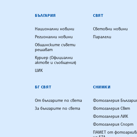
БЪЛГАРСКА ТЕЛЕГРАФНА АГ
БЪЛГАРИЯ
СВЯТ
Национални новини
Световни новини
Регионални новини
Паралели
Общинските съвети
решават
Куриер (Официални
актове и съобщения)
ЦИК
БГ СВЯТ
СНИМКИ
От българите по света
Фотогалерия Българи
За българите по света
Фотогалерия Свят
Фотогалерия ЛИК
Фотогалерия Спорт
ПАМЕТ от фотоархив
на БТА