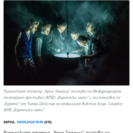
Румънският театър „Арон Тамаши“ гостува на Международния
театрален фестивал (МТФ) „Варненско лято“ с постановка по
„Бурята“ от Уилям Шекспир на режисьора Виктор Бодо. Снимка:
МТФ „Варненско лято“
ВАРНА,
06.06.2026 10:19
(БТА)
Румънският театър „Арон Тамаши“ гостува на