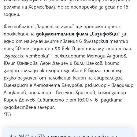
ролята на Хермес/Вал). Не се препоръчва за деца по 16
години.
Фестивалът „Варненско лято“ ще припомни днес с
прожекция на
документалния филм „Сизифовци“
за
едно от най-значимите явления в българския театър
през 50-те години на ХХ век. В центъра му стои т.нар.
„Бургаска четворка“ - режисьорите Методи Андонов,
Юлия Огнянова, Леон Даниел и Вили Цанков, които
заедно с млади актьори създават в Бургас театър,
рязко различен от наложения канон на соцреализма.
Сценарист е Антоанета Бачурова, режисьор - Владимир
Люцканов, оператор - Веселин Христов, композитор -
Кирил Дончев. Събитието е от 16:00 ч. в Градската
художествена галерия.
/ТС/
„Час ЛИК“ на БТА е мястото за срещи отблизо с