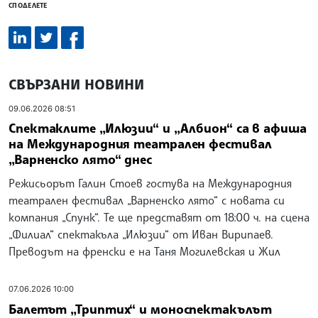
СПОДЕЛЕТЕ
СВЪРЗАНИ НОВИНИ
09.06.2026 08:51
Спектаклите „Илюзии“ и „Албион“ са в афиша
на Международния театрален фестивал
„Варненско лято“ днес
Режисьорът Галин Стоев гостува на Международния
театрален фестивал „Варненско лято“ с новата си
компания „Спунк“. Те ще представят от 18:00 ч. на сцена
„Филиал“ спектакъла „Илюзии“ от Иван Вирипаев.
Преводът на френски е на Таня Могилевская и Жил
07.06.2026 10:00
Балетът „Триптих“ и моноспектакълът