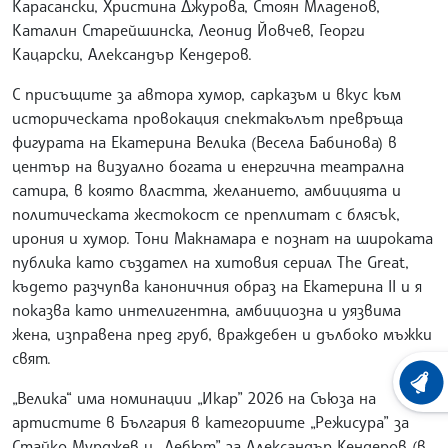
Карасански, Христина Джурова, Стоян Младенов,
Каталин Старейшинска, Леонид Йовчев, Георги
Кацарски, Александър Кендеров.
С присъщите за автора хумор, сарказъм и вкус към
историческата провокация спектакълът превръща
фигурата на Екатерина Велика (Весела Бабинова) в
център на визуално богата и енергична театрална
сатира, в която властта, желанието, амбицията и
политическата жестокост се преплитат с блясък,
ирония и хумор. Тони Макнамара е познат на широката
публика като създател на хитовия сериал The Great,
където разчупва каноничния образ на Екатерина II и я
показва като интелигентна, амбициозна и уязвима
жена, изправена пред груб, враждебен и дълбоко мъжки
свят.
ХРОНО
„Велика“ има номинации „Икар” 2026 на Съюза на
артистите в България в категориите „Режисура” за
Стайко Мурджев и „Дебют” за Александър Кендеров (в