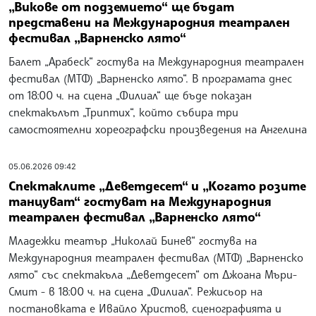
„Викове от подземието“ ще бъдат
представени на Международния театрален
фестивал „Варненско лято“
Балет „Арабеск“ гостува на Международния театрален
фестивал (МТФ) „Варненско лято“. В програмата днес
от 18:00 ч. на сцена „Филиал“ ще бъде показан
спектакълът „Триптих“, който събира три
самостоятелни хореографски произведения на Ангелина
05.06.2026 09:42
Спектаклите „Деветдесет“ и „Когато розите
танцуват“ гостуват на Международния
театрален фестивал „Варненско лято“
Младежки театър „Николай Бинев“ гостува на
Международния театрален фестивал (МТФ) „Варненско
лято“ със спектакъла „Деветдесет“ от Джоана Мъри-
Смит - в 18:00 ч. на сцена „Филиал“. Режисьор на
постановката е Ивайло Христов, сценографията и