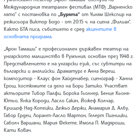
Международния театрален фестивал (МТФ) „Варненско
лято“ с постановка по
„Бурята“
от Уилям Шекспир на
режисьора Виктор Бодо - от 20:15 ч. на сцена „Филиал“.
Както БТА писа, събитието е сред
акцентите в
основната програма
.
„Арон Тамаши“ e професионален държавен театър на
унгарското малцинство в Румъния, основан през 1948 г.
Представлението е на унгарски език, със субтитри на
български и английски. Драматург е Анна Вереш,
композитор - Клаус фон Хайденабер, сценограф - Ханна
Ерош, костюмите са дело на Бори Затико. Участват
актьорите Тибор Палфи, Борока Гьолнер, Бенце Кьоня-
Ютьо, Янка Короди, Ласло Сакач, Йожеф Колчар,
Крищоф Над-Копецки, Дежьо Держи, Анамария Д. Албу,
Габор Ердеи, Лорант-Ласло Мартон, Гелерт Пигницки,
Саболч Варшани, Мария Фекете, Имола П. Мадяроши,
Кати Ковач.