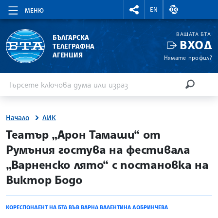
RIGHTMENU.SOCIAL
ВАЛУТНИ КУР
EN
МЕНЮ
ВАШАТА БТА
БЪЛГАРСКА
ВХОД
ТЕЛЕГРАФНА
АГЕНЦИЯ
Нямате профил?
Въведете ключова дума или израз
Търсене
ТЪРСЕН
Начало
ЛИК
site.bta
Театър „Арон Тамаши“ от
Румъния гостува на фестивала
„Варненско лято“ с постановка на
Виктор Бодо
КОРЕСПОНДЕНТ НА БТА ВЪВ ВАРНА ВАЛЕНТИНА ДОБРИНЧЕВА