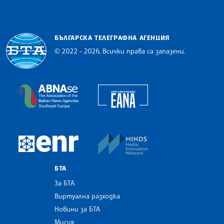
БЪЛГАРСКА ТЕЛЕГРАФНА АГЕНЦИЯ
© 2022 - 2026, Всички права са запазени.
Българска телеграфна агенция
European Alliance of N
The Assocoation of the Balkan News Agencies S
MINDS Media Innovatio
European Newsroom
БТА
За БТА
Виртуална разходка
Новини за БТА
Мисия