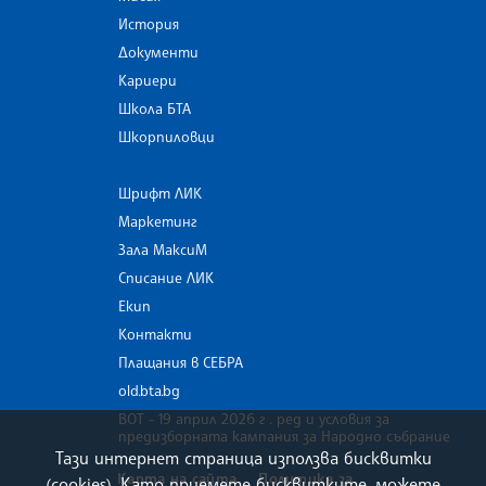
История
Документи
Кариери
Школа БТА
Шкорпиловци
Шрифт ЛИК
Маркетинг
Зала МаксиМ
Списание ЛИК
Екип
Контакти
Плащания в СЕБРА
old.bta.bg
ВОТ - 19 април 2026 г . ред и условия за
предизборната кампания за Народно събрание
Тази интернет страница използва бисквитки
Карта на сайта
Политика за
(cookies). Като приемете бисквитките, можете