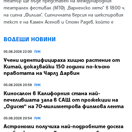
театър ще бъде представен на Международния
театрален фестивал (МТФ) „Варненско лято“ в 18:00 ч.
на сцена „Филиал“. Сценичната версия на шекспировия
текст е на Камен Асенов и Стоян Радев, който е
ВОДЕЩИ НОВИНИ
05.08.2026 22:00
ЛИК
Учени идентифицираха хищно растение от
Китай, доказвайки 150 години по-късно
правотата на Чарлз Дарвин
05.08.2026 20:59
ЛИК
Киносалон в Калифорния стана най-
печелившата зала в САЩ от прожекции на
„Одисея“ на 70-милиметрова филмова лента
05.08.2026 20:54
ЛИК
Астрономи получиха най-подробните досега