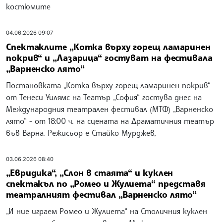
костюмите
04.06.2026 09:07
Спектаклите „Котка върху горещ ламаринен
покрив“ и „Лазарица“ гостуват на фестивала
„Варненско лято“
Постановката „Котка върху горещ ламаринен покрив“
от Тенеси Уилямс на Театър „София“ гостува днес на
Международния театрален фестивал (МТФ) „Варненско
лято“ - от 18:00 ч. на сцената на Драматичния театър
във Варна. Режисьор е Стайко Мурджев,
03.06.2026 08:40
„Евридика“, „Слон в стаята“ и куклен
спектакъл по „Ромео и Жулиета“ представя
театралният фестивал „Варненско лято“
„И ние играем Ромео и Жулиета“ на Столичния куклен