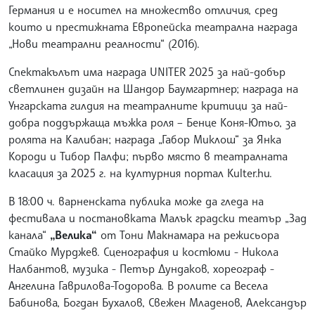
Германия и е носител на множество отличия, сред
които и престижната Европейска театрална награда
„Нови театрални реалности“ (2016).
Спектакълът има награда UNITER 2025 за най-добър
светлинен дизайн на Шандор Баумгартнер; награда на
Унгарската гилдия на театралните критици за най-
добра поддържаща мъжка роля – Бенце Коня-Ютьо, за
ролята на Калибан; награда „Габор Миклош“ за Янка
Короди и Тибор Палфи; първо място в театралната
класация за 2025 г. на културния портал Kulter.hu.
В 18:00 ч. варненската публика може да гледа на
фестивала и постановката Малък градски театър „Зад
канала“
„Велика“
от Тони Макнамара на режисьора
Стайко Мурджев. Сценография и костюми - Никола
Налбантов, музика - Петър Дундаков, хореограф -
Ангелина Гаврилова-Тодорова. В ролите са Весела
Бабинова, Богдан Бухалов, Свежен Младенов, Александър