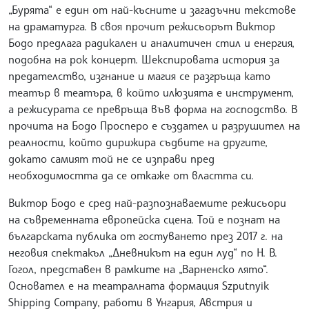
„Бурята“ е един от най-късните и загадъчни текстове
на драматурга. В своя прочит режисьорът Виктор
Бодо предлага радикален и аналитичен стил и енергия,
подобна на рок концерт. Шекспировата история за
предателство, изгнание и магия се разгръща като
театър в театъра, в който илюзията е инструмент,
а режисурата се превръща във форма на господство. В
прочита на Бодо Просперо е създател и разрушител на
реалности, който дирижира съдбите на другите,
докато самият той не се изправи пред
необходимостта да се откаже от властта си.
Виктор Бодо е сред най-разпознаваемите режисьори
на съвременната европейска сцена. Той е познат на
българската публика от гостуването през 2017 г. на
неговия спектакъл „Дневникът на един луд“ по Н. В.
Гогол, представен в рамките на „Варненско лято“.
Основател е на театралната формация Szputnyik
Shipping Company, работи в Унгария, Австрия и