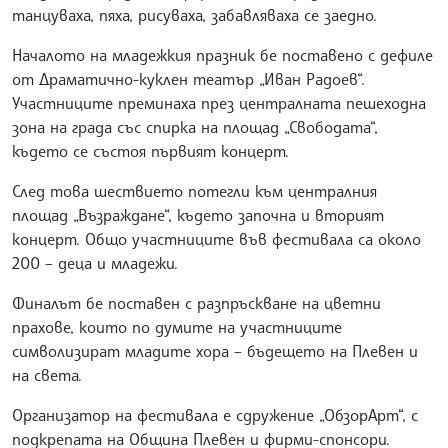
танцуваха, пяха, рисуваха, забавляваха се заедно.
Началото на младежкия празник бе поставено с дефиле
от Драматично-куклен театър „Иван Радоев“.
Участниците преминаха през централната пешеходна
зона на града със спирка на площад „Свободата“,
където се състоя първият концерт.
След това шествието потегли към централния
площад „Възраждане“, където започна и вторият
концерт. Общо участниците във фестивала са около
200 – деца и младежи.
Финалът бе поставен с разпръскване на цветни
прахове, които по думите на участниците
символизират младите хора – бъдещето на Плевен и
на света.
Организатор на фестивала е сдружение „ОбзорАрт“, с
подкрепата на Община Плевен и фирми-спонсори.