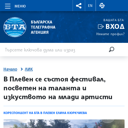
RIGHTMENU.SOCIAL
ВАЛУТНИ КУР
EN
МЕНЮ
ВАШАТА БТА
БЪЛГАРСКА
ВХОД
ТЕЛЕГРАФНА
АГЕНЦИЯ
Нямате профил?
Въведете ключова дума или израз
Търсене
ТЪРСЕН
Начало
ЛИК
site.bta
В Плевен се състоя фестивал,
посветен на таланта и
изкуството на млади артисти
КОРЕСПОНДЕНТ НА БТА В ПЛЕВЕН ЕЛИНА КЮРКЧИЕВА