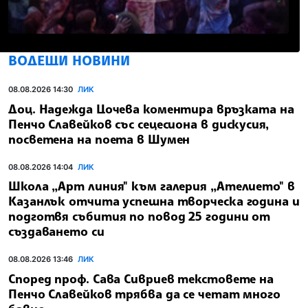
ВОДЕЩИ НОВИНИ
08.08.2026 14:30
ЛИК
Доц. Надежда Цочева коментира връзката на
Пенчо Славейков със сецесиона в дискусия,
посветена на поета в Шумен
08.08.2026 14:04
ЛИК
Школа „Арт линия" към галерия „Ателието" в
Казанлък отчита успешна творческа година и
подготвя събития по повод 25 години от
създаването си
08.08.2026 13:46
ЛИК
Според проф. Сава Сивриев текстовете на
Пенчо Славейков трябва да се четат много