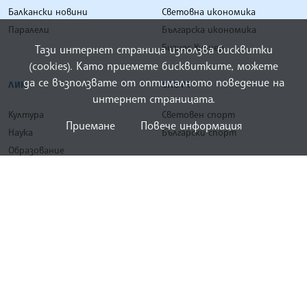
Балкански новини
Световна икономика
Паралели
Българска икономика
Бизнес Куриер
Тази интернет страница използва бисквитки
(cookies). Като приемете бисквитките, можете
да се възползвате от оптималното поведение на
ЛИК
СПОРТ
интернет страницата.
Култура
Световен спорт
Приемане
Повече информация
Наука
Български спорт
Образование
ЛИК Куриер
БГ СВЯТ
СНИМКИ
От българите по света
Фотогалерия България
За българите по света
Фотогалерия Свят
Фотогалерия ЛИК
Фотогалерия Спорт
ПАМЕТ от фотоархива на БТА