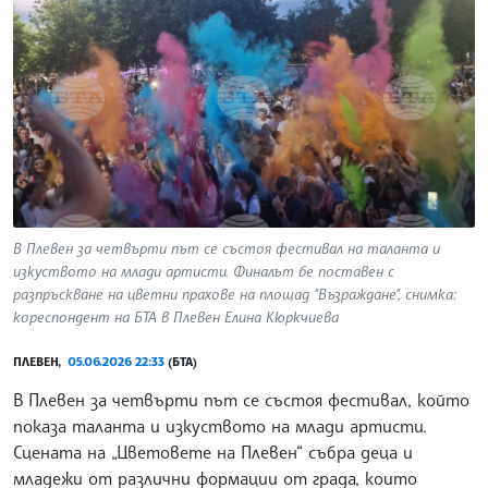
В Плевен за четвърти път се състоя фестивал на таланта и
изкуството на млади артисти. Финалът бе поставен с
разпръскване на цветни прахове на площад "Възраждане", снимка:
кореспондент на БТА в Плевен Елина Кюркчиева
ПЛЕВЕН,
05.06.2026 22:33
(БТА)
В Плевен за четвърти път се състоя фестивал, който
показа таланта и изкуството на млади артисти.
Сцената на „Цветовете на Плевен“ събра деца и
младежи от различни формации от града, които