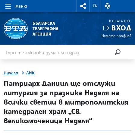
RIGHTMENU.SOCIAL
ВАЛУТНИ КУР
EN
МЕНЮ
ВАШАТА БТА
БЪЛГАРСКА
ВХОД
ТЕЛЕГРАФНА
АГЕНЦИЯ
Нямате профил?
Въведете ключова дума или израз
Търсене
ТЪРСЕН
Начало
ЛИК
site.bta
Патриарх Даниил ще отслужи
литургия за празника Неделя на
всички светии в митрополитския
катедрален храм „Св.
великомъченица Неделя“