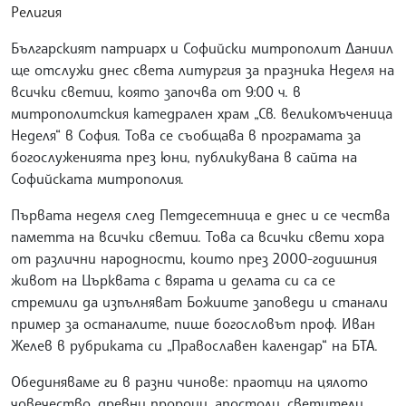
Религия
Българският патриарх и Софийски митрополит Даниил
ще отслужи днес света литургия за празника Неделя на
всички светии, която започва от 9:00 ч. в
митрополитския катедрален храм „Св. великомъченица
Неделя“ в София. Това се съобщава в програмата за
богослуженията през юни, публикувана в сайта на
Софийската митрополия.
Първата неделя след Петдесетница е днес и се чества
паметта на всички светии. Това са всички свети хора
от различни народности, които през 2000-годишния
живот на Църквата с вярата и делата си са се
стремили да изпълняват Божиите заповеди и станали
пример за останалите, пише богословът проф. Иван
Желев в рубриката си „Православен календар“ на БТА.
Обединяваме ги в разни чинове: праотци на цялото
човечество, древни пророци, апостоли, светители