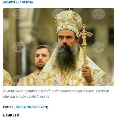
ДИМИТРИНА ВЕТОВА
Българският патриарх и Софийски митрополит Даниил. Снимка:
Милена Стойкова/БТА, архив
СОФИЯ,
07.06.2026 06:00
(БТА)
ЕТИКЕТИ