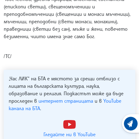
(епископи светци), свещеномъченици и
преподобномъченици (свещеници и монаси мъченици),
мъченици, преподобни (свети монаси, монахини),
праведници (светци без сан), мъже и жени, повечето
безименни, чиито имена знае само Бог.
/ТС/
„Час ЛИК“ на БТА е мястото за срещи отблизо с
лицата на българската култура, наука,
образование и религия. Подкастът може да бъде
проследен в
интернет страницата
и в
YouTube
канала на БТА
.
ХРОНО
Гледайте ни в YouTube