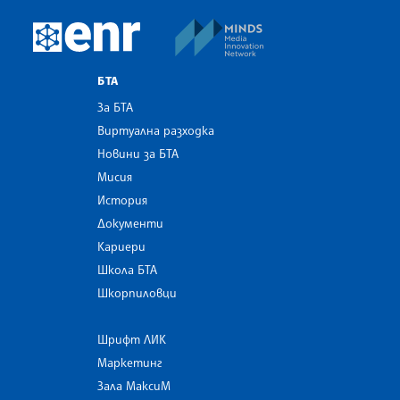
MINDS Media Innovatio
European Newsroom
БТА
За БТА
Виртуална разходка
Новини за БТА
Мисия
История
Документи
Кариери
Школа БТА
Шкорпиловци
Шрифт ЛИК
Маркетинг
Зала МаксиМ