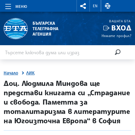
RIGHTMENU.SOCIAL
ВАЛУТНИ КУР
EN
МЕНЮ
ВАШАТА БТА
БЪЛГАРСКА
ВХОД
ТЕЛЕГРАФНА
АГЕНЦИЯ
Нямате профил?
Въведете ключова дума или израз
Търсене
ТЪРСЕН
Начало
ЛИК
site.bta
Доц. Людмила Миндова ще
представи книгата си „Страдание
и свобода. Паметта за
тоталитаризма в литературите
на Югоизточна Европа“ в София