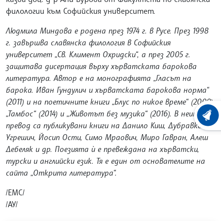
филологии към Софийския университет.
Людмила Миндова е родена през 1974 г. в Русе. През 1998
г. завършва славянска филология в Софийския
университет „Св. Климент Охридски“, а през 2005 г.
защитава дисертация върху хърватската барокова
литература. Автор е на монографията „Гласът на
барока. Иван Гундулич и хърватската барокова норма“
(2011) и на поетичните книги „Блус по никое време“ (2009),
„Тамбос“ (2014) и „Животът без музика“ (2016). В неин
ХРОНО
превод са публикувани книги на Данило Киш, Дубравка
Угрешич, Йосип Ости, Симо Мраович, Миро Гавран, Алеш
Дебеляк и др. Поезията ѝ е превеждана на хърватски,
турски и английски език. Тя е един от основателите на
сайта „Открита литература“.
/ЕМС/
/АУ/