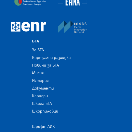
MINDS Media Innovatio
European Newsroom
БТА
За БТА
Виртуална разходка
Новини за БТА
Мисия
История
Документи
Кариери
Школа БТА
Шкорпиловци
Шрифт ЛИК