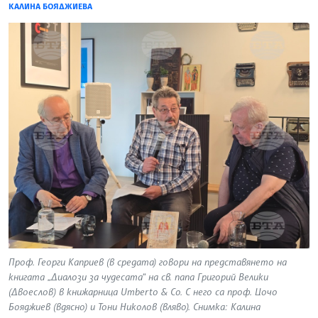
КАЛИНА БОЯДЖИЕВА
Проф. Георги Каприев (в средата) говори на представянето на
книгата „Диалози за чудесата“ на св. папа Григорий Велики
(Двоеслов) в книжарница Umberto & Co. С него са проф. Цочо
Бояджиев (вдясно) и Тони Николов (вляво). Снимка: Калина