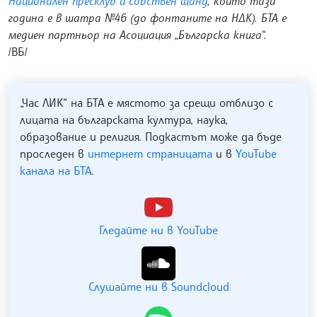
Национален пресклуб и собствен щанд
, който тази
година е в шатра №46 (до фонтаните на НДК). БТА е
медиен партньор на Асоциация „Българска книга“.
/ВБ/
„Час ЛИК“ на БТА е мястото за срещи отблизо с
лицата на българската култура, наука,
образование и религия. Подкастът може да бъде
проследен в
интернет страницата
и в
YouTube
канала на БТА
.
Гледайте ни в YouTube
Слушайте ни в Soundcloud