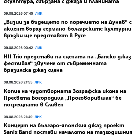
скулптура, свързана с джаза и планината
09.08.2026 07:45
ЛИК
„Визии за бъдещето по поречието на Дунав“ с
акцент върху германо-българските културни
връзки ще представят в Русе
09.08.2026 00:42
ЛИК
HII Trio представи на сцената на „Банско джаз
фестивал“ звучене от съвременната
бразилска джаз сцена
08.08.2026 21:55
ЛИК
Копие на чудотворната Зографска икона на
Пресвета Богородица „Проговорившая“ бе
посрещнато в Сливен
08.08.2026 21:49
ЛИК
Концерт на българо-японския джаз проект
Sanix Band постави началото на тазгодишния