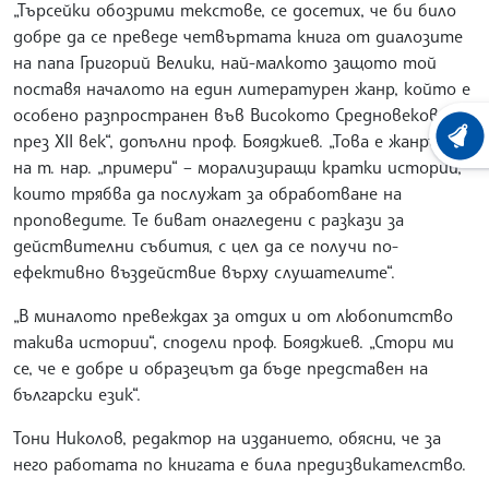
„Търсейки обозрими текстове, се досетих, че би било
добре да се преведе четвъртата книга от диалозите
на папа Григорий Велики, най-малкото защото той
поставя началото на един литературен жанр, който е
особено разпространен във Високото Средновековие
през XII век“, допълни проф. Бояджиев. „Това е жанрът
ХРОНО
на т. нар. „примери“ – морализиращи кратки истории,
които трябва да послужат за обработване на
проповедите. Те биват онагледени с разкази за
действителни събития, с цел да се получи по-
ефективно въздействие върху слушателите“.
„В миналото превеждах за отдих и от любопитство
такива истории“, сподели проф. Бояджиев. „Стори ми
се, че е добре и образецът да бъде представен на
български език“.
Тони Николов, редактор на изданието, обясни, че за
него работата по книгата е била предизвикателство.