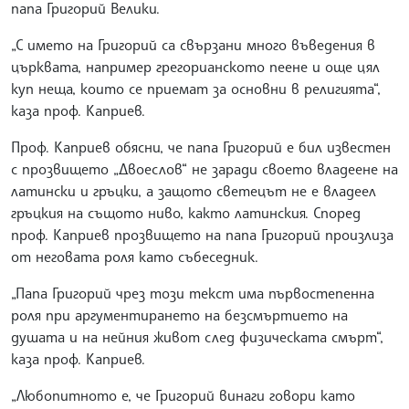
папа Григорий Велики.
„С името на Григорий са свързани много въведения в
църквата, например грегорианското пеене и още цял
куп неща, които се приемат за основни в религията“,
каза проф. Каприев.
Проф. Каприев обясни, че папа Григорий е бил известен
с прозвището „Двоеслов“ не заради своето владеене на
латински и гръцки, а защото светецът не е владеел
гръцкия на същото ниво, както латинския. Според
проф. Каприев прозвището на папа Григорий произлиза
от неговата роля като събеседник.
„Папа Григорий чрез този текст има първостепенна
роля при аргументирането на безсмъртието на
душата и на нейния живот след физическата смърт“,
каза проф. Каприев.
„Любопитното е, че Григорий винаги говори като