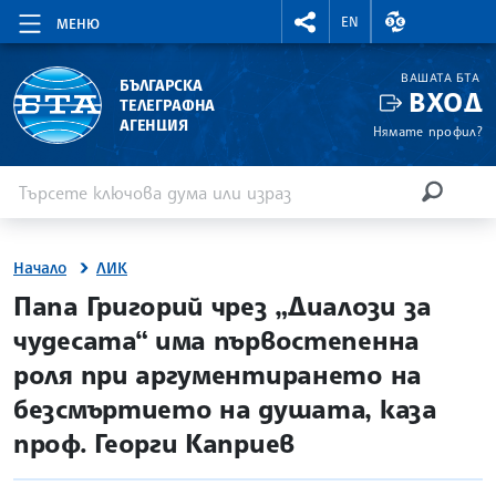
RIGHTMENU.SOCIAL
ВАЛУТНИ КУР
EN
МЕНЮ
ВАШАТА БТА
БЪЛГАРСКА
ВХОД
ТЕЛЕГРАФНА
АГЕНЦИЯ
Нямате профил?
Въведете ключова дума или израз
Търсене
ТЪРСЕН
Начало
ЛИК
site.bta
Папа Григорий чрез „Диалози за
чудесата“ има първостепенна
роля при аргументирането на
безсмъртието на душата, каза
проф. Георги Каприев