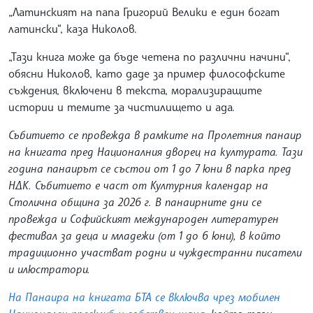
„Латинският на папа Григорий Велики е един богат
латински“, каза Николов.
„Тази книга може да бъде четена по различни начини“,
обясни Николов, като даде за пример философските
съждения, включени в текста, морализиращите
истории и темите за чистилището и ада.
Събитието се провежда в рамките на Пролетния панаир
на книгата пред Националния дворец на културата. Тази
година панаирът се състои от 1 до 7 юни в парка пред
НДК. Събитието е част от Културния календар на
Столична община за 2026 г. В панаирните дни се
провежда и Софийският международен литературен
фестивал за деца и младежи (от 1 до 6 юни), в който
традиционно участват родни и чуждестранни писатели
и илюстратори.
На Панаира на книгата БТА се включва чрез мобилен