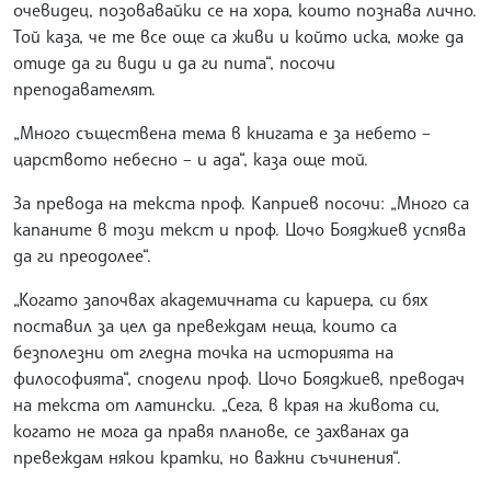
очевидец, позовавайки се на хора, които познава лично.
Той каза, че те все още са живи и който иска, може да
отиде да ги види и да ги пита“, посочи
преподавателят.
„Много съществена тема в книгата е за небето –
царството небесно – и ада“, каза още той.
За превода на текста проф. Каприев посочи: „Много са
капаните в този текст и проф. Цочо Бояджиев успява
да ги преодолее“.
„Когато започвах академичната си кариера, си бях
поставил за цел да превеждам неща, които са
безполезни от гледна точка на историята на
философията“, сподели проф. Цочо Бояджиев, преводач
на текста от латински. „Сега, в края на живота си,
когато не мога да правя планове, се захванах да
превеждам някои кратки, но важни съчинения“.