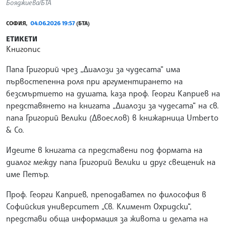
Бояджиева/БТА
СОФИЯ,
04.06.2026 19:57
(БТА)
ЕТИКЕТИ
Книгопис
Папа Григорий чрез „Диалози за чудесата“ има
първостепенна роля при аргументирането на
безсмъртието на душата, каза проф. Георги Каприев на
представянето на книгата „Диалози за чудесата“ на св.
папа Григорий Велики (Двоеслов) в книжарница Umberto
& Co.
Идеите в книгата са представени под формата на
диалог между папа Григорий Велики и друг свещеник на
име Петър.
Проф. Георги Каприев, преподавател по философия в
Софийския университет „Св. Климент Охридски“,
представи обща информация за живота и делата на