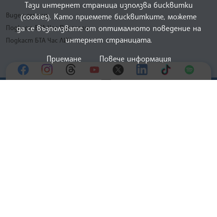
Тази интернет страница използва бисквитки
Видео емисия
(cookies). Като приемете бисквитките, можете
да се възползвате от оптималното поведение на
Подкаст БТА Час Паралели
интернет страницата.
Подкаст БТА Час ЛИК
Приемане
Повече информация
02 9262 210
БЪЛГАРСКА ТЕЛЕГРАФНА АГЕНЦИЯ
© 2022 - 2026, Всички права са запазени.
Българска телеграфна агенция
European Alliance of N
The Assocoation of the Balkan News Agencies S