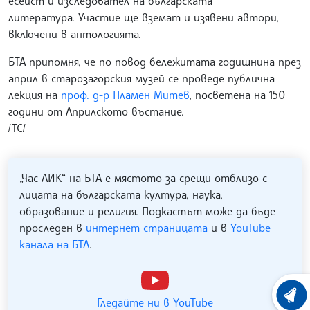
есеист и изследовател на българската
литература. Участие ще вземат и изявени автори,
включени в антологията.
БТА припомня, че по повод бележитата годишнина през
април в старозагорския музей се проведе публична
лекция на
проф. д-р Пламен Митев
, посветена на 150
години от Априлското въстание.
/ТС/
„Час ЛИК“ на БТА е мястото за срещи отблизо с
лицата на българската култура, наука,
образование и религия. Подкастът може да бъде
проследен в
интернет страницата
и в
YouTube
канала на БТА
.
ХРОНО
Гледайте ни в YouTube