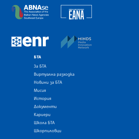
European Alliance of N
The Assocoation of the Balkan News Agencies S
MINDS Media Innovatio
European Newsroom
БТА
За БТА
Виртуална разходка
Новини за БТА
Мисия
История
Документи
Кариери
Школа БТА
Шкорпиловци