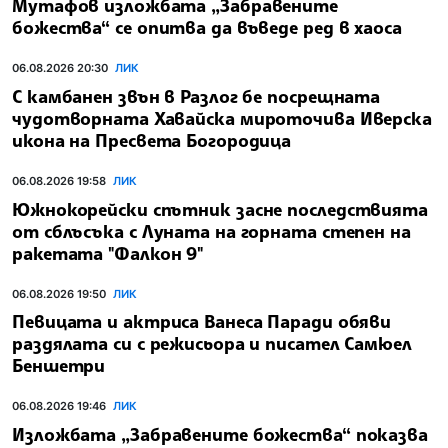
Мутафов изложбата „Забравените
божества“ се опитва да въведе ред в хаоса
06.08.2026 20:30
ЛИК
С камбанен звън в Разлог бе посрещната
чудотворната Хавайска мироточива Иверска
икона на Пресвета Богородица
06.08.2026 19:58
ЛИК
Южнокорейски спътник засне последствията
от сблъсъка с Луната на горната степен на
ракетата "Фалкон 9"
06.08.2026 19:50
ЛИК
Певицата и актриса Ванеса Паради обяви
раздялата си с режисьора и писател Самюел
Беншетри
06.08.2026 19:46
ЛИК
Изложбата „Забравените божества“ показва