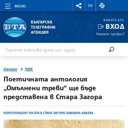
RIGHTMENU.SOCIAL
ВАЛУТНИ КУР
EN
МЕНЮ
ВАШАТА БТА
БЪЛГАРСКА
ВХОД
ТЕЛЕГРАФНА
АГЕНЦИЯ
Нямате профил?
Въведете ключова дума или израз
Търсене
ТЪРСЕН
Начало
ЛИК
site.bta
Поетичната антология
„Омълнени треви“ ще бъде
представена в Стара Загора
КОРЕСПОНДЕНТ НА БТА В СТАРА ЗАГОРА ПАВЛИНА ДУДЕВА