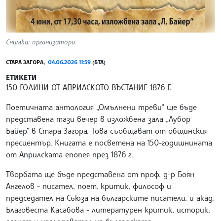
Снимка: организатори
СТАРА ЗАГОРА,
04.06.2026 11:59
(БТА)
ЕТИКЕТИ
150 ГОДИНИ ОТ АПРИЛСКОТО ВЪСТАНИЕ 1876 Г.
Поетичната антология „Омълнени треви“ ще бъде
представена тази вечер в изложбена зала „Лубор
Байер" в Стара Загора. Това съобщават от общинския
пресцентър. Книгата е посветена на 150-годишнината
от Априлската епопея през 1876 г.
Творбата ще бъде представена от проф. д-р Боян
Ангелов - писател, поет, критик, философ и
председател на Съюза на българските писатели, и акад.
Благовеста Касабова - литературен критик, историк,