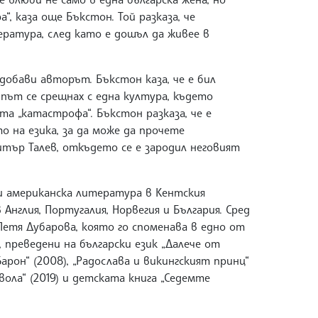
, каза още Бъкстон. Той разказа, че
ература, след като е дошъл да живее в
, добави авторът. Бъкстон каза, че е бил
 път се срещнах с една култура, където
а „катастрофа“. Бъкстон разказа, че е
 на езика, за да може да прочете
итър Талев, откъдето се е зародил неговият
и американска литература в Кентския
нглия, Португалия, Норвегия и България. Сред
Петя Дубарова, която го споменава в едно от
 преведени на български език „Далече от
Барон“ (2008), „Радослава и викингският принц“
явола“ (2019) и детската книга „Седемте