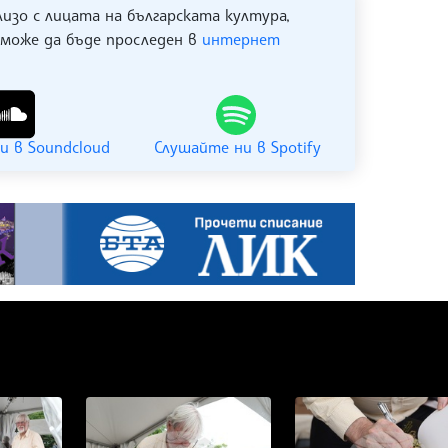
лизо с лицата на българската култура,
 може да бъде проследен в
интернет
и в Soundcloud
Слушайте ни в Spotify