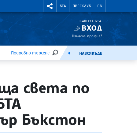
УТНИ КУРСОВЕ
RIGHTMENU.SOCIAL
БТА
ПРЕСКЛУБ
EN
ВАШАТА БТА
ВХОД
Нямате профил?
Подробно търсене
НАВСЯКЪДЕ
ТЪРСЕНЕ
ЕМИСИЯ
ща света по
БТА
фър Бъкстон