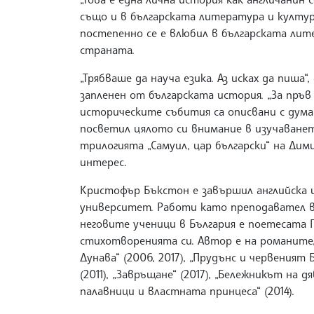
също и в българската литература и култура“
постепенно се е влюбил в българската лит
страната.
„Трябваше да науча езика. Аз исках да пиша“
запленен от българската история. „За пръв
историческите събития са описвани с думат
посветил цялото си внимание в изучаването
трилогията „Самуил, цар български“ на Дим
интерес.
Кристофър Бъкстон е завършил английска 
университет. Работи като преподавател в А
неговите ученици в България е поетесата 
стихотворенията си. Автор е на романите,
Дунава“ (2006, 2017), „Прудънс и червеният 
(2011), „Завръщане“ (2017), „Бележникът на д
палавници и властната принцеса“ (2014).