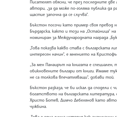
Писателят обясни, че през последните две 
автори, „за да може по-голяма публика да 
щастие започна да се случва“.
Бъкстон посочи като пример своя превод на
Бърдарска, както и този на „Остайница“ на
номиниран за Международната награда „Бук
„Това показва какво става с българската л
интересен начин“, е мнението на Кристофъ
„За мен Панаирът на книгата е специален,
обикновените българи от книги. Имаме ту
не са толкова впечатляващи“, добави той.
Бъкстон разказа, че би искал да сподели с
богатството на българската литература, о
Христо Ботев, Димчо Дебелянов като автор
чужбина.
„Това е една лична история как англичанин с