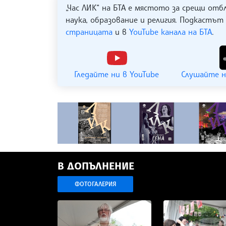
„Час ЛИК“ на БТА е мястото за срещи отб
наука, образование и религия. Подкастът
страницата
и в
YouTube канала на БТА
.
Гледайте ни в YouTube
Слушайте н
В ДОПЪЛНЕНИЕ
ФОТОГАЛЕРИЯ