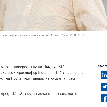
ия панаир на книгата, снимка: Никола Узунов/БТА (КН)
много интересен начин, каза за БТА
СПОДЕЛ
ски език Кристофър Бъкстон. Той се срещна с
и“ на Пролетния панаир на книгата пред
 пред БТА. „Аз съм англичанин, но съм потопен