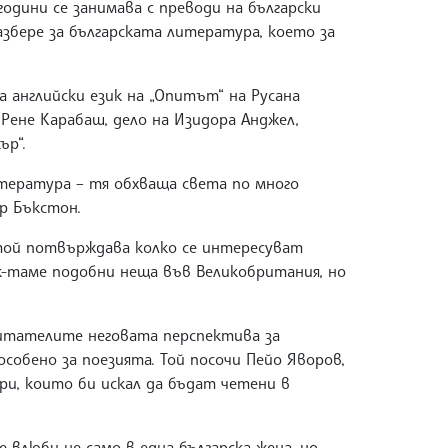
години се занимава с преводи на български
разбере за българската литература, което за
 английски език на „Опитът“ на Русана
 Рене Карабаш, дело на Изидора Анджел,
ър“.
итература – тя обхваща света по много
р Бъкстон.
 той потвърждава колко се интересуват
к-таме подобни неща във Великобритания, но
 читателите неговата перспектива за
собено за поезията. Той посочи Пейо Яворов,
и, които би искал да бъдат четени в
е влюби не само в една българска жена, но