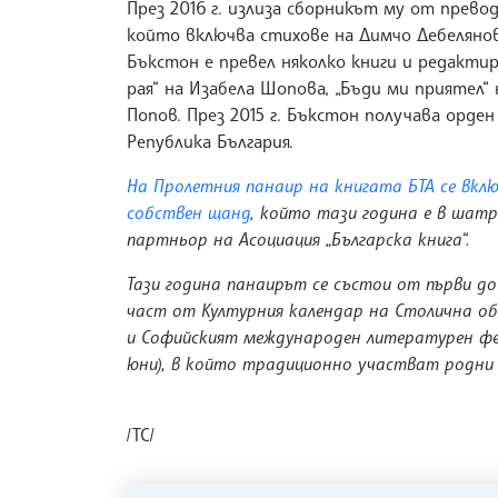
През 2016 г. излиза сборникът му от превод
който включва стихове на Димчо Дебелянов, 
Бъкстон е превел няколко книги и редактир
рая“ на Изабела Шопова, „Бъди ми приятел“
Попов. През 2015 г. Бъкстон получава орд
Република България.
На Пролетния панаир на книгата БТА се вклю
собствен щанд
, който тази година е в шат
партньор на Асоциация „Българска книга“.
Тази година панаирът се състои от първи до
част от Културния календар на Столична об
и Софийският международен литературен фес
юни), в който традиционно участват родни
/ТС/