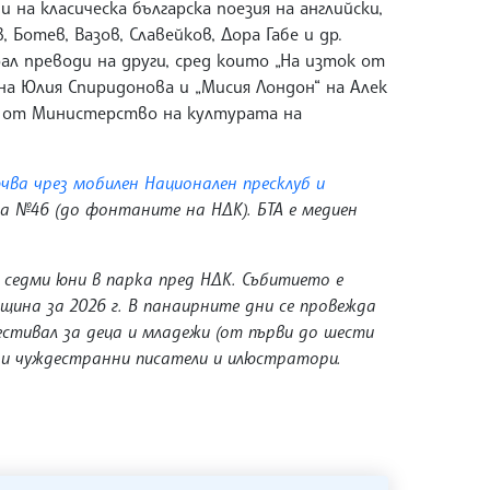
и на класическа българска поезия на английски,
Ботев, Вазов, Славейков, Дора Габе и др.
ал преводи на други, сред които „На изток от
 на Юлия Спиридонова и „Мисия Лондон“ на Алек
ен от Министерство на културата на
чва чрез мобилен Национален пресклуб и
ра №46 (до фонтаните на НДК). БТА е медиен
 седми юни в парка пред НДК. Събитието е
щина за 2026 г. В панаирните дни се провежда
тивал за деца и младежи (от първи до шести
 и чуждестранни писатели и илюстратори.