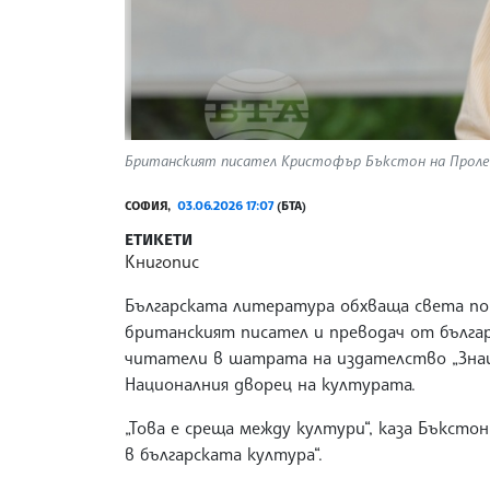
Британският писател Кристофър Бъкстон на Пролетн
СОФИЯ,
03.06.2026 17:07
(БТА)
ЕТИКЕТИ
Книгопис
Българската литература обхваща света по 
британският писател и преводач от българ
читатели в шатрата на издателство „Знац
Националния дворец на културата.
„Това е среща между култури“, каза Бъкстон
в българската култура“.