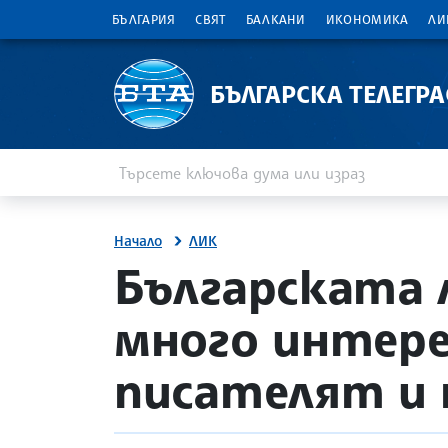
БЪЛГАРИЯ
СВЯТ
БАЛКАНИ
ИКОНОМИКА
ЛИ
БЪЛГАРСКА ТЕЛЕГР
Въведете ключова дума или израз
Търсене
Начало
ЛИК
site.bta
Българската 
много интерес
писателят и