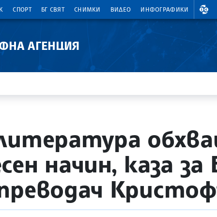
ВАЛ
К
СПОРТ
БГ СВЯТ
СНИМКИ
ВИДЕО
ИНФОГРАФИКИ
АФНА АГЕНЦИЯ
литература обхва
ен начин, каза за 
 преводач Кристо