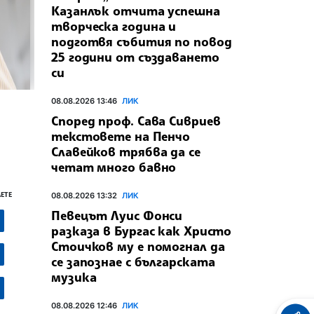
Казанлък отчита успешна
творческа година и
подготвя събития по повод
25 години от създаването
си
08.08.2026 13:46
ЛИК
Според проф. Сава Сивриев
текстовете на Пенчо
Славейков трябва да се
четат много бавно
ЕТЕ
08.08.2026 13:32
ЛИК
Певецът Луис Фонси
разказа в Бургас как Христо
Стоичков му е помогнал да
се запознае с българската
музика
08.08.2026 12:46
ЛИК