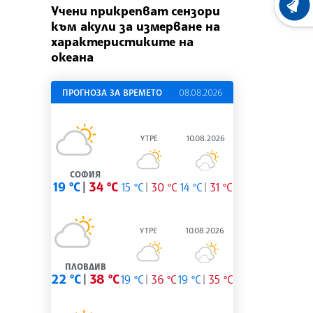
Учени прикрепват сензори
ХРОНО
към акули за измерване на
характеристиките на
океана
ПРОГНОЗА ЗА ВРЕМЕТО
08.08.2026
УТРЕ
10.08.2026
СОФИЯ
19 °C
34 °C
15 °C
30 °C
14 °C
31 °C
УТРЕ
10.08.2026
ПЛОВДИВ
22 °C
38 °C
19 °C
36 °C
19 °C
35 °C