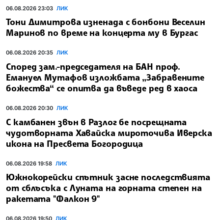
06.08.2026 23:03
ЛИК
Тони Димитрова изненада с бонбони Веселин
Маринов по време на концерта му в Бургас
06.08.2026 20:35
ЛИК
Според зам.-председателя на БАН проф.
Емануел Мутафов изложбата „Забравените
божества“ се опитва да въведе ред в хаоса
06.08.2026 20:30
ЛИК
С камбанен звън в Разлог бе посрещната
чудотворната Хавайска мироточива Иверска
икона на Пресвета Богородица
06.08.2026 19:58
ЛИК
Южнокорейски спътник засне последствията
от сблъсъка с Луната на горната степен на
ракетата "Фалкон 9"
06.08.2026 19:50
ЛИК