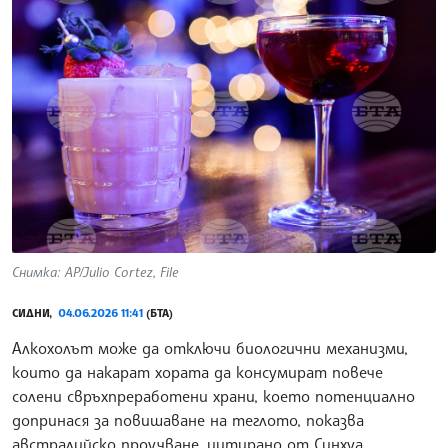
Снимка: AP/Julio Cortez, File
СИДНИ,
04.06.2026 11:41
(БТА)
Алкохолът може да отключи биологични механизми,
които да накарат хората да консумират повече
солени свръхпреработени храни, което потенциално
допринася за повишаване на теглото, показва
австралийско проучване, цитирано от Синхуа.