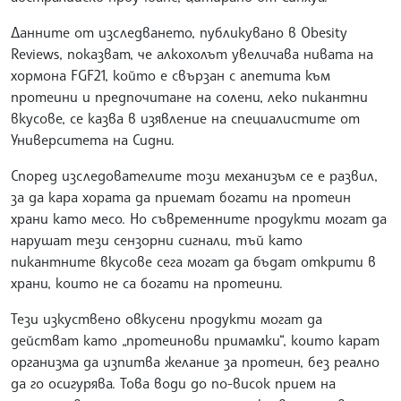
Данните от изследването, публикувано в Obesity
Reviews, показват, че алкохолът увеличава нивата на
хормона FGF21, който е свързан с апетита към
протеини и предпочитане на солени, леко пикантни
вкусове, се казва в изявление на специалистите от
Университета на Сидни.
Според изследователите този механизъм се е развил,
за да кара хората да приемат богати на протеин
храни като месо. Но съвременните продукти могат да
нарушат тези сензорни сигнали, тъй като
пикантните вкусове сега могат да бъдат открити в
храни, които не са богати на протеини.
Тези изкуствено овкусени продукти могат да
действат като „протеинови примамки“, които карат
организма да изпитва желание за протеин, без реално
да го осигурява. Това води до по-висок прием на