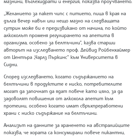
мазнини, въглехидрати и енергия, показва проучването.
„Желанието за пакет чипс с питието, пица в края на
дълга вечер навън или нещо мазно на следващата
сутрин може би е предизвикано от начина, по който
алкохолът променя регулирането на апетита в
организма, особено за белтъчини“, казва старши
авторът на изследването проф. Дейвид Ройбенхаймер
от Центъра „Чарлз Пъркинс“ към Университета в
Сидни.
Според изследването, когато съдържанието на
белтъчини в продуктите е ниско, потребителите
могат да започнат да ядат повече като цяло, за да
задоволят повишения от алкохола апетит към
протеини, особено когато имат свръхпреработени
храни с ниско съдържание на белтъчини.
Анализът на данните за храненето на австралийците
показва, че хората са консумирали повече пикантни,