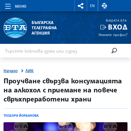
RIGHTMENU.SOCIAL
ВАЛУТНИ КУР
EN
МЕНЮ
ВАШАТА БТА
БЪЛГАРСКА
ВХОД
ТЕЛЕГРАФНА
АГЕНЦИЯ
Нямате профил?
Въведете ключова дума или израз
Търсене
ТЪРСЕН
Начало
ЛИК
site.bta
Проучване свързва консумацията
на алкохол с приемане на повече
свръхпреработени храни
ТЕОДОРА ЙОРДАНОВА