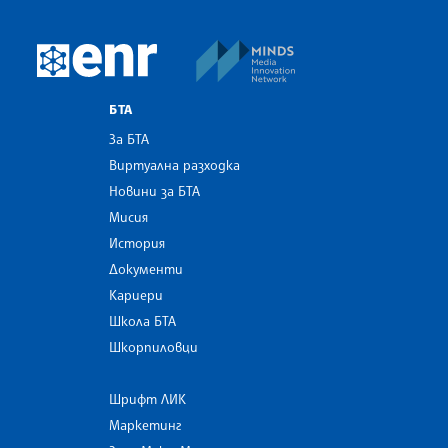
MINDS Media Innovatio
European Newsroom
БТА
За БТА
Виртуална разходка
Новини за БТА
Мисия
История
Документи
Кариери
Школа БТА
Шкорпиловци
Шрифт ЛИК
Маркетинг