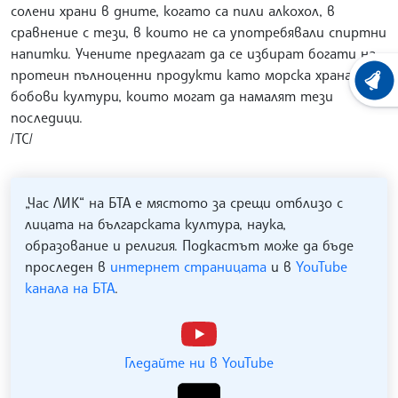
солени храни в дните, когато са пили алкохол, в
сравнение с тези, в които не са употребявали спиртни
напитки. Учените предлагат да се избират богати на
протеин пълноценни продукти като морска храна или
ХРОНО
бобови култури, които могат да намалят тези
последици.
/ТС/
„Час ЛИК“ на БТА е мястото за срещи отблизо с
лицата на българската култура, наука,
образование и религия. Подкастът може да бъде
проследен в
интернет страницата
и в
YouTube
канала на БТА
.
Гледайте ни в YouTube