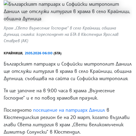
Храм „Свето възнесение Господне“ в село Крайници, община
Дупница, снимка: кореспондент на БТА в Кюстендил Ярослав
Ставрев (АК)
КРАЙНИЦИ,
21.05.2026 06:00
(БТА)
Българският патриарх и Софийски митрополит Даниил
ще отслужи литургия в храма в село Крайници, община
Дупница, съобщава на сайта си Софийска митрополия.
Тя ще започне на в 9:00 часа в храма „Възнесение
Господне“ и е по повод храмовия празник.
Последното
посещение на патриарх Даниил
в
Кюстендилския регион бе на 20 март, когато възглави
глави Света литургия в храм „Свети великомъченик
Димитър Солунски“ в Кюстендил.