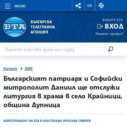
RIGHTMENU.SOCIAL
ВАЛУТНИ КУР
EN
МЕНЮ
ВАШАТА БТА
БЪЛГАРСКА
ВХОД
ТЕЛЕГРАФНА
АГЕНЦИЯ
Нямате профил?
Въведете ключова дума или израз
Търсене
ТЪРСЕН
Начало
ЛИК
site.bta
Българският патриарх и Софийски
митрополит Даниил ще отслужи
литургия в храма в село Крайници,
община Дупница
КОРЕСПОНДЕНТ НА БТА В КЮСТЕНДИЛ ЯРОСЛАВ СТАВРЕВ