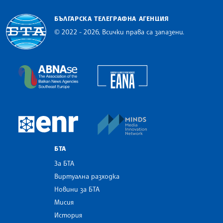
БЪЛГАРСКА ТЕЛЕГРАФНА АГЕНЦИЯ
© 2022 - 2026, Всички права са запазени.
Българска телеграфна агенция
European Alliance of N
The Assocoation of the Balkan News Agencies S
MINDS Media Innovatio
European Newsroom
БТА
За БТА
Виртуална разходка
Новини за БТА
Мисия
История