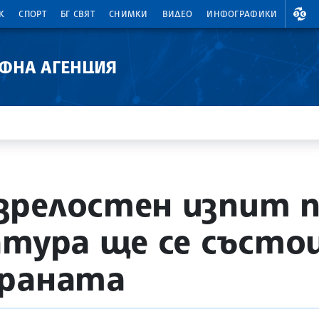
ВАЛ
К
СПОРТ
БГ СВЯТ
СНИМКИ
ВИДЕО
ИНФОГРАФИКИ
АФНА АГЕНЦИЯ
релостен изпит п
атура ще се състои
траната