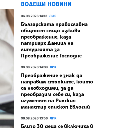
ВОДЕЩИ НОВИНИ
06.08.2026 14:13
ЛИК
Българската православна
общност също изживя
преображение, каза
патриарх Даниил на
литургията за
Преображение Господне
06.08.2026 14:09
ЛИК
Преображение е знак да
направим стъпките, които
са необходими, за да
преобразим себе си, каза
игуменът на Рилския
манастир епископ Евлогий
06.08.2026 13:56
ЛИК
Близо 30 деца се включиха в