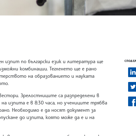
н изпит по български език и литература ще
СПОДЕЛ
възможни комбинации. Тегленето ще е рано
стерството на образованието и науката
ото.
квестори. Зрелостниците са разпределени в
 на изпита е в 8:30 часа, но учениците трябва
ано. Необходимо е да носят документ за
пускане до изпита, която може да е и на