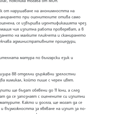
лас, поясниха тогава от МОН.
ск от нарушаване на анонимността на
канирането при оценителите отива само
оценена, се извършва идентификацията чрез
мация чия изпитна работа проверяват, а в
язането на малките пликчета и сканирането
екчава административните процедури,
жителната матура по български език и
низира 88 отделни държавни зрелостни
лзва химикал, който пише с черен цвят.
ити ще бъдат обявени до 11 юни, а след
т да се запознаят с оценените си изпитни
матурите. Както и досега, ще могат да се
 и възможността за явяване на изпит за по-