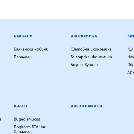
ЕНЦИЯ
БАЛКАНИ
ИКОНОМИКА
ЛИ
Балкански новини
Световна икономика
Ку
Паралели
Българска икономика
Нау
Бизнес Куриер
Об
ЛИК
ВИДЕО
ИНФОГРАФИКИ
я
Видео емисия
Подкаст БТА Час
Паралели