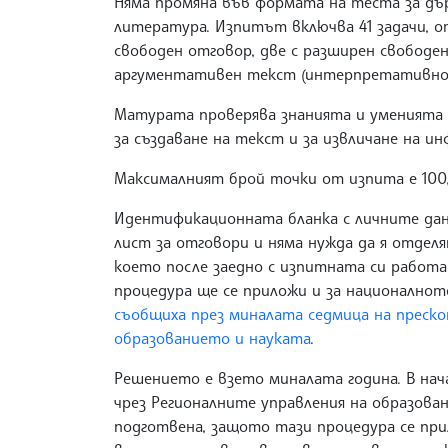
Няма промяна във формата на теста за дър
литература. Изпитът включва 41 задачи, от
свободен отговор, две с разширен свободен
аргументативен текст (интерпретативно с
Матурата проверява знанията и уменията п
за създаване на текст и за извличане на ин
Максималният брой точки от изпита е 10
Идентификационната бланка с личните дан
лист за отговори и няма нужда да я отделя
което после заедно с изпитната си работа
процедура ще се приложи и за националнот
съобщиха през миналата седмица на прес
образованието и науката
.
Решението е взето миналата година. В нач
чрез Регионалните управления на образова
подготвена, защото тази процедура се при