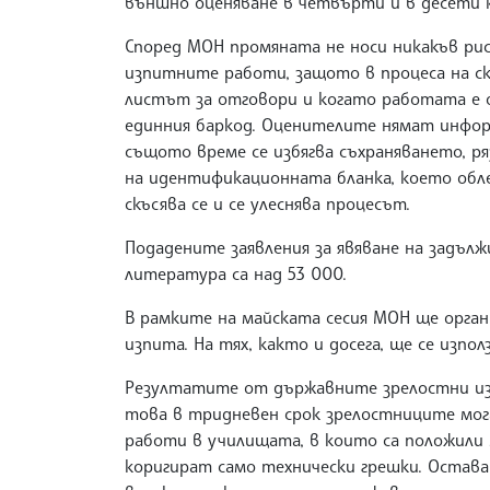
външно оценяване в четвърти и в десети к
Според МОН промяната не носи никакъв ри
изпитните работи, защото в процеса на с
листът за отговори и когато работата е 
единния баркод. Оценителите нямат инфор
същото време се избягва съхраняването, р
на идентификационната бланка, което обл
скъсява се и се улеснява процесът.
Подадените заявления за явяване на задъл
литература са над 53 000.
В рамките на майската сесия МОН ще орга
изпита. На тях, както и досега, ще се изпо
Резултатите от държавните зрелостни изп
това в тридневен срок зрелостниците мога
работи в училищата, в които са положили 
коригират само технически грешки. Остава