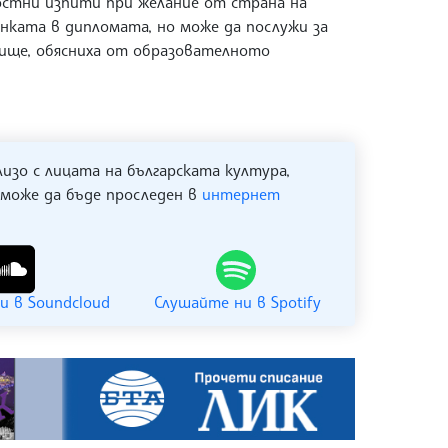
остни изпити при желание от страна на
енката в дипломата, но може да послужи за
ище, обясниха от образователното
лизо с лицата на българската култура,
 може да бъде проследен в
интернет
и в Soundcloud
Слушайте ни в Spotify