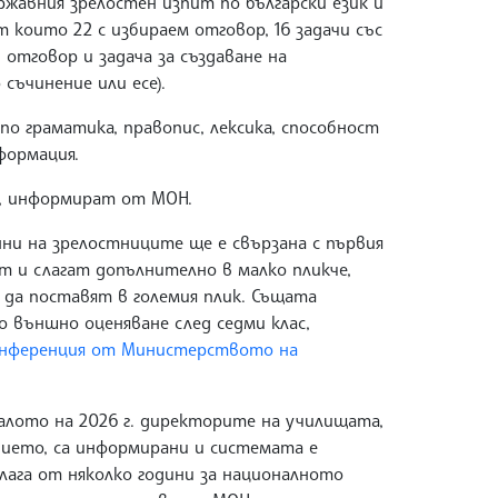
жавния зрелостен изпит по български език и
 които 22 с избираем отговор, 16 задачи със
 отговор и задача за създаване на
ъчинение или есе).
о граматика, правопис, лексика, способност
формация.
0, информират от МОН.
ни на зрелостниците ще е свързана с първия
т и слагат допълнително в малко пликче,
 да поставят в големия плик. Същата
о външно оценяване след седми клас,
конференция от Министерството на
алото на 2026 г. директорите на училищата,
нието, са информирани и системата е
лага от няколко години за националното