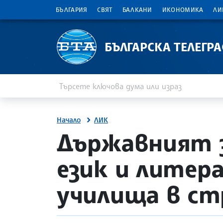
БЪЛГАРИЯ
СВЯТ
БАЛКАНИ
ИКОНОМИКА
ЛИ
БЪЛГАРСКА ТЕЛЕГР
Въведете ключова дума или израз
Търсене
Начало
ЛИК
site.bta
Държавният з
език и литер
училища в с