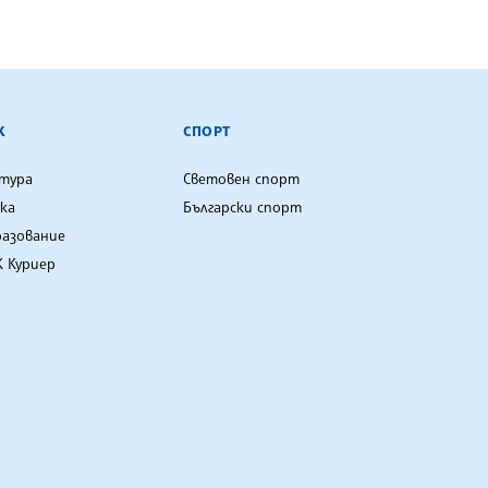
К
СПОРТ
лтура
Световен спорт
ка
Български спорт
разование
 Куриер