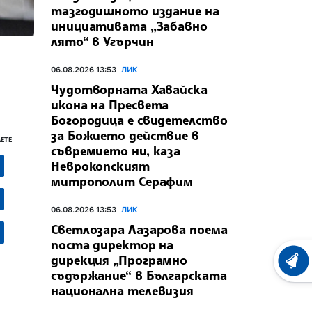
тазгодишното издание на
инициативата „Забавно
лято“ в Угърчин
06.08.2026 13:53
ЛИК
Чудотворната Хавайска
икона на Пресвета
Богородица е свидетелство
за Божието действие в
ЕТЕ
съвремието ни, каза
Неврокопският
митрополит Серафим
06.08.2026 13:53
ЛИК
Светлозара Лазарова поема
поста директор на
дирекция „Програмно
ХРОНО
съдържание“ в Българската
национална телевизия