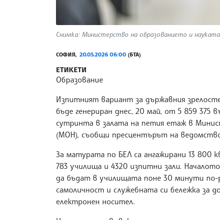
Снимка: Министерство на образованието и науката
СОФИЯ,
20.05.2026 06:00
(БТА)
ЕТИКЕТИ
Образование
Изпитният вариант за държавния зрелосте
бъде генериран днес, 20 май, от 5 859 375 
сутринта в залата на петия етаж в Мини
(МОН), съобщи пресцентърът на ведомств
За матурата по БЕЛ са ангажирани 13 800 
783 училища и 4320 изпитни зали. Началото
да бъдат в училищата поне 30 минути по-р
самоличност и служебната си бележка за до
електронен носител.