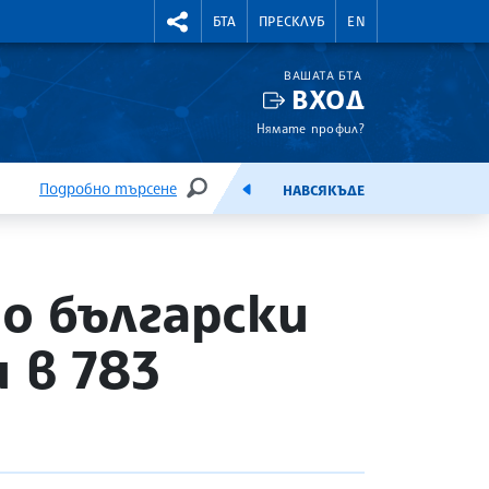
УТНИ КУРСОВЕ
RIGHTMENU.SOCIAL
БТА
ПРЕСКЛУБ
EN
ВАШАТА БТА
ВХОД
Нямате профил?
Подробно търсене
НАВСЯКЪДЕ
ТЪРСЕНЕ
ЕМИСИЯ
о български
 в 783