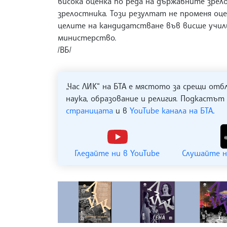
висока оценка по реда на държавните зрел
зрелостника. Този резултат не променя оц
целите на кандидатстване във висше учил
министерство.
/ВБ/
„Час ЛИК“ на БТА е мястото за срещи отб
наука, образование и религия. Подкастът
страницата
и в
YouTube канала на БТА
.
Гледайте ни в YouTube
Слушайте н