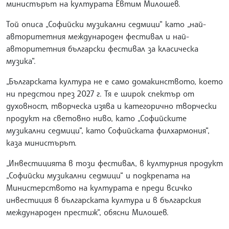
министърът на културата Евтим Милошев.
Той описа „Софийски музикални седмици“ като „най-
авторитетния международен фестивал и най-
авторитетния български фестивал за класическа
музика“.
„Българската култура не е само домакинството, което
ни предстои през 2027 г. Тя е широк спектър от
духовност, творческа изява и категорично творчески
продукт на световно ниво, като „Софийските
музикални седмици“, като Софийската филхармония“,
каза министърът.
„Инвестицията в този фестивал, в културния продукт
„Софийски музикални седмици“ и подкрепата на
Министерството на културата е преди всичко
инвестиция в българската култура и в българския
международен престиж“, обясни Милошев.