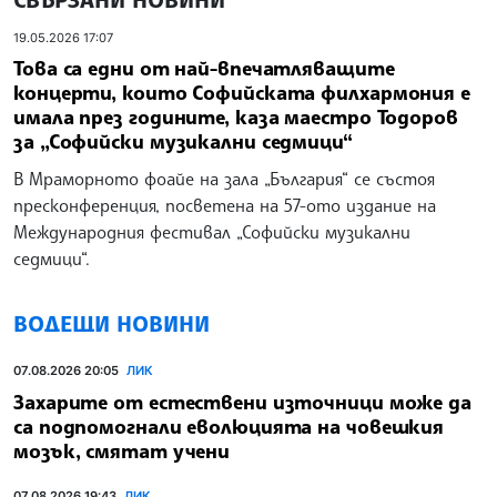
19.05.2026 17:07
Това са едни от най-впечатляващите
концерти, които Софийската филхармония е
имала през годините, каза маестро Тодоров
за „Софийски музикални седмици“
В Мраморното фоайе на зала „България“ се състоя
пресконференция, посветена на 57-ото издание на
Международния фестивал „Софийски музикални
седмици“.
ВОДЕЩИ НОВИНИ
07.08.2026 20:05
ЛИК
Захарите от естествени източници може да
са подпомогнали еволюцията на човешкия
мозък, смятат учени
07.08.2026 19:43
ЛИК