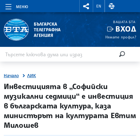
RIGHTMENU.SOCIAL
ВАЛУТНИ КУР
EN
МЕНЮ
ВАШАТА БТА
БЪЛГАРСКА
ВХОД
ТЕЛЕГРАФНА
АГЕНЦИЯ
Нямате профил?
Въведете ключова дума или израз
Търсене
ТЪРСЕН
Начало
ЛИК
site.bta
Инвестицията в „Софийски
музикални седмици“ е инвестиция
в българската култура, каза
министърът на културата Евтим
Милошев