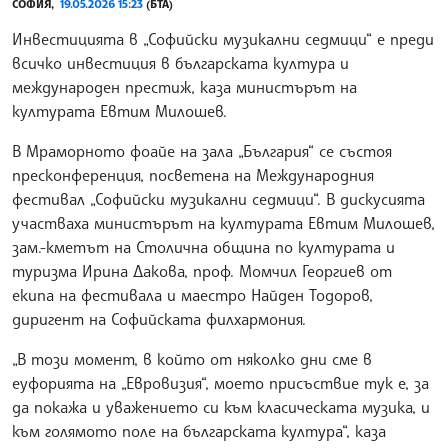
СОФИЯ,
19.05.2026 15:23
(БТА)
Инвестицията в „Софийски музикални седмици“ е преди
всичко инвестиция в българската култура и
международен престиж, каза министърът на
културата Евтим Милошев.
В Мраморното фоайе на зала „България“ се състоя
пресконференция, посветена на Международния
фестивал „Софийски музикални седмици“. В дискусията
участваха министърът на културата Евтим Милошев,
зам.-кметът на Столична община по културата и
туризма Ирина Дакова, проф. Момчил Георгиев от
екипа на фестивала и маестро Найден Тодоров,
диригент на Софийската филхармония.
„В този момент, в който от няколко дни сме в
еуфорията на „Евровизия“, моето присъствие тук е, за
да покажа и уважението си към класическата музика, и
към голямото поле на българската култура“, каза