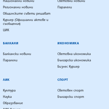
Национални новини
Световни новини
Регионални новини
Паралели
Общинските съвети решават
Куриер (Официални актове и
съобщения)
ЦИК
БАЛКАНИ
ИКОНОМИКА
Балкански новини
Световна икономика
Паралели
Българска икономика
Бизнес Куриер
ЛИК
СПОРТ
Култура
Световен спорт
Наука
Български спорт
Образование