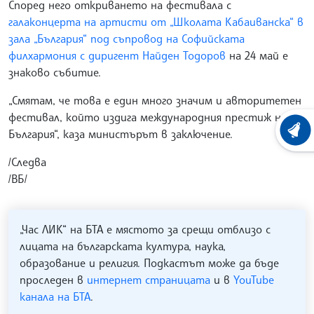
Според него откриването на фестивала с
галаконцерта на артисти от „Школата Кабаиванска“ в
зала „България“ под съпровод на Софийската
филхармония с диригент Найден Тодоров
на 24 май е
знаково събитие.
„Смятам, че това е един много значим и авторитетен
фестивал, който издига международния престиж на
България“, каза министърът в заключение.
ХРОНО
/Следва
/ВБ/
„Час ЛИК“ на БТА е мястото за срещи отблизо с
лицата на българската култура, наука,
образование и религия. Подкастът може да бъде
проследен в
интернет страницата
и в
YouTube
канала на БТА
.