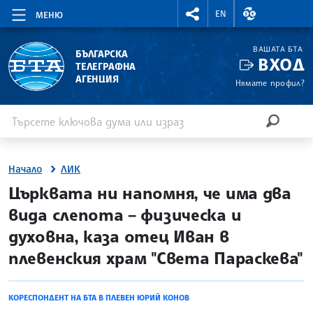
RIGHTMENU.SOCIAL
ВАЛУТНИ КУР
EN
МЕНЮ
ВАШАТА БТА
БЪЛГАРСКА
ВХОД
ТЕЛЕГРАФНА
АГЕНЦИЯ
Нямате профил?
Въведете ключова дума или израз
Търсене
ТЪРСЕН
Начало
ЛИК
site.bta
Църквата ни напомня, че има два
вида слепота – физическа и
духовна, каза отец Иван в
плевенския храм "Света Параскева"
КОРЕСПОНДЕНТ НА БТА В ПЛЕВЕН ЮРИЙ КОНОВ