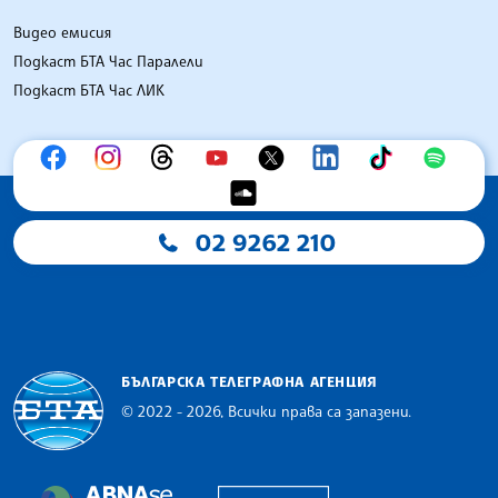
Видео емисия
Подкаст БТА Час Паралели
Подкаст БТА Час ЛИК
02 9262 210
БЪЛГАРСКА ТЕЛЕГРАФНА АГЕНЦИЯ
© 2022 - 2026, Всички права са запазени.
Българска телеграфна агенция
European Alliance of N
The Assocoation of the Balkan News Agencies S