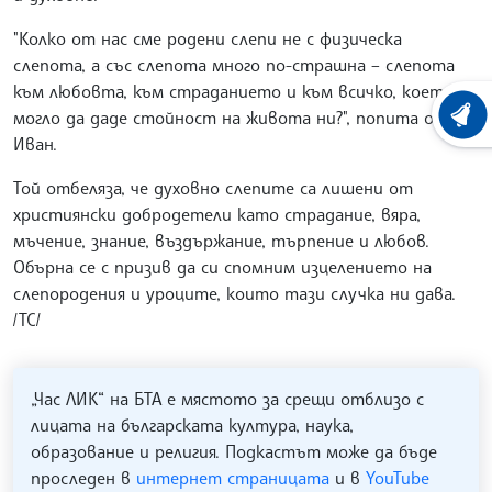
"Колко от нас сме родени слепи не с физическа
слепота, а със слепота много по-страшна – слепота
към любовта, към страданието и към всичко, което би
могло да даде стойност на живота ни?", попита отец
ХРОНО
Иван.
Той отбеляза, че духовно слепите са лишени от
християнски добродетели като страдание, вяра,
мъчение, знание, въздържание, търпение и любов.
Обърна се с призив да си спомним изцелението на
слепородения и уроците, които тази случка ни дава.
/ТС/
„Час ЛИК“ на БТА е мястото за срещи отблизо с
лицата на българската култура, наука,
образование и религия. Подкастът може да бъде
проследен в
интернет страницата
и в
YouTube