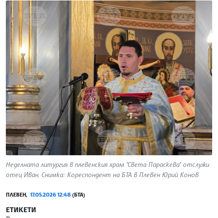
Неделната литургия в плевенския храм "Света Параскева" отслужи
отец Иван. Снимка: Кореспондент на БТА в Плевен Юрий Конов
ПЛЕВЕН,
17.05.2026 12:48
(БТА)
ЕТИКЕТИ