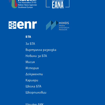
MINDS Media Innovatio
European Newsroom
БТА
За БТА
Виртуална разходка
Новини за БТА
Мисия
История
Документи
Кариери
Школа БТА
Шкорпиловци
Шрифт ЛИК