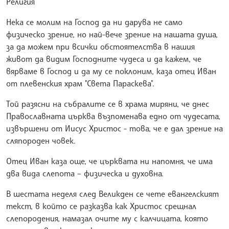
Религия
Нека се молим на Господ да ни дарува не само
физическо зрение, но най-вече зрение на нашата душа,
за да можем при всички обстоятелства в нашия
живот да видим Господните чудеса и да кажем, че
вярваме в Господ и да му се поклоним, каза отец Иван
от плевенския храм "Света Параскева".
Той разясни на събралите се в храма миряни, че днес
Православната църква възпоменава едно от чудесата,
извършени от Иисус Христос - това, че е дал зрение на
сляпороден човек.
Отец Иван каза още, че църквата ни напомня, че има
два вида слепота – физическа и духовна.
В шестата неделя след Великден се чете евангелският
текст, в който се разказва как Христос срещнал
слепородения, намазал очите му с калчицата, която