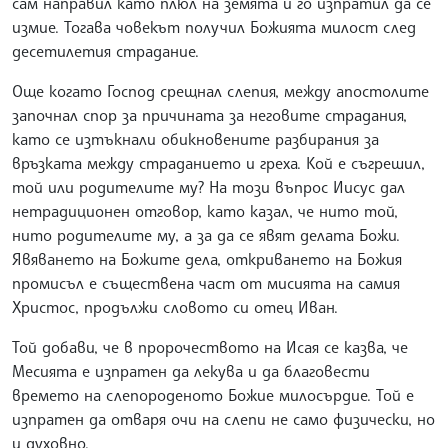
сам направил като плюл на земята и го изпратил да се
измие. Тогава човекът получил Божията милост след
десетилетия страдание.
Още когато Господ срещнал слепия, между апостолите
започнал спор за причината за неговите страдания,
като се изтъкнали обикновените разбирания за
връзката между страданието и греха. Кой е съгрешил,
той или родителите му? На този въпрос Иисус дал
нетрадиционен отговор, като казал, че нито той,
нито родителите му, а за да се явят делата Божи.
Явяването на Божите дела, откриването на Божия
промисъл е съществена част от мисията на самия
Христос, продължи словото си отец Иван.
Той добави, че в пророчеството на Исая се казва, че
Месията е изпратен да лекува и да благовести
времето на слепороденото Божие милосърдие. Той е
изпратен да отваря очи на слепи не само физически, но
и духовно.