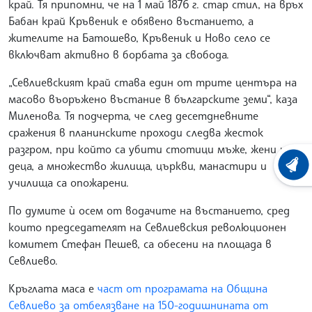
край. Тя припомни, че на 1 май 1876 г. стар стил, на връх
Бабан край Кръвеник е обявено въстанието, а
жителите на Батошево, Кръвеник и Ново село се
включват активно в борбата за свобода.
„Севлиевският край става един от трите центъра на
масово въоръжено въстание в българските земи“, каза
Миленова. Тя подчерта, че след десетдневните
сражения в планинските проходи следва жесток
разгром, при който са убити стотици мъже, жени и
деца, а множество жилища, църкви, манастири и
ХРОНО
училища са опожарени.
По думите ѝ осем от водачите на въстанието, сред
които председателят на Севлиевския революционен
комитет Стефан Пешев, са обесени на площада в
Севлиево.
Кръглата маса е
част от програмата на Община
Севлиево за отбелязване на 150-годишнината от