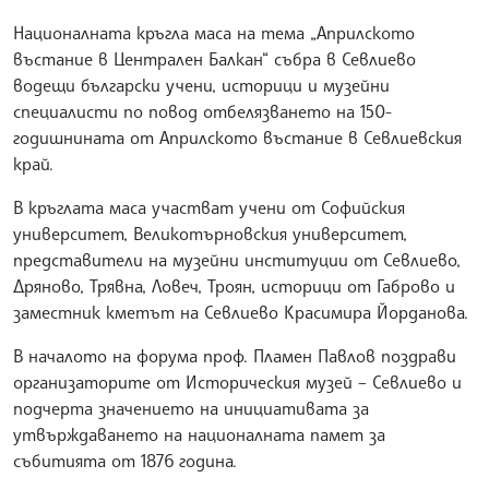
Националната кръгла маса на тема „Априлското
въстание в Централен Балкан“ събра в Севлиево
водещи български учени, историци и музейни
специалисти по повод отбелязването на 150-
годишнината от Априлското въстание в Севлиевския
край.
В кръглата маса участват учени от Софийския
университет, Великотърновския университет,
представители на музейни институции от Севлиево,
Дряново, Трявна, Ловеч, Троян, историци от Габрово и
заместник кметът на Севлиево Красимира Йорданова.
В началото на форума проф. Пламен Павлов поздрави
организаторите от Историческия музей – Севлиево и
подчерта значението на инициативата за
утвърждаването на националната памет за
събитията от 1876 година.