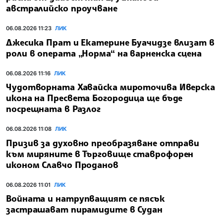
австралийско проучване
06.08.2026 11:23
ЛИК
Джесика Прат и Екатерине Буачидзе влизат в
роли в операта „Норма“ на варненска сцена
06.08.2026 11:16
ЛИК
Чудотворната Хавайска мироточива Иверска
икона на Пресвета Богородица ще бъде
посрещната в Разлог
06.08.2026 11:08
ЛИК
Призив за духовно преобразяване отправи
към миряните в Търговище ставрофорен
иконом Славчо Проданов
06.08.2026 11:01
ЛИК
Войната и натрупващият се пясък
застрашават пирамидите в Судан