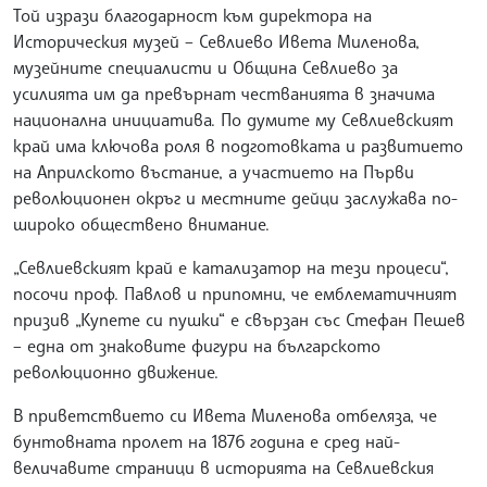
Той изрази благодарност към директора на
Историческия музей – Севлиево Ивета Миленова,
музейните специалисти и Община Севлиево за
усилията им да превърнат честванията в значима
национална инициатива. По думите му Севлиевският
край има ключова роля в подготовката и развитието
на Априлското въстание, а участието на Първи
революционен окръг и местните дейци заслужава по-
широко обществено внимание.
„Севлиевският край е катализатор на тези процеси“,
посочи проф. Павлов и припомни, че емблематичният
призив „Купете си пушки“ е свързан със Стефан Пешев
– една от знаковите фигури на българското
революционно движение.
В приветствието си Ивета Миленова отбеляза, че
бунтовната пролет на 1876 година е сред най-
величавите страници в историята на Севлиевския