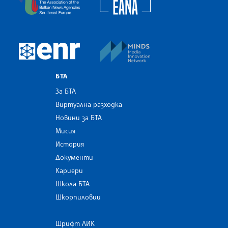
MINDS Media Innovatio
European Newsroom
БТА
За БТА
Виртуална разходка
Новини за БТА
Мисия
История
Документи
Кариери
Школа БТА
Шкорпиловци
Шрифт ЛИК