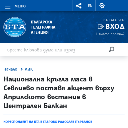
RIGHTMENU.SOCIAL
ВАЛУТНИ КУР
EN
МЕНЮ
ВАШАТА БТА
БЪЛГАРСКА
ВХОД
ТЕЛЕГРАФНА
АГЕНЦИЯ
Нямате профил?
Въведете ключова дума или израз
Търсене
ТЪРСЕН
Начало
ЛИК
site.bta
Национална кръгла маса в
Севлиево поставя акцент върху
Априлското въстание в
Централен Балкан
КОРЕСПОНДЕНТ НА БТА В ГАБРОВО РАДОСЛАВ ПЪРВАНОВ