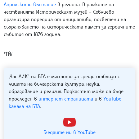
Априлското въстание
в региона. В рамките на
честванията Историческият музей – Севлиево
организира поредица от инициативи, посветени на
съхраняването на историческата памет за героичните
събития от 1876 година.
/ТЙ/
„Час ЛИК“ на БТА е мястото за срещи отблизо с
лицата на българската култура, наука,
образование и религия. Подкастът може да бъде
проследен в
интернет страницата
и в
YouTube
канала на БТА
.
Гледайте ни в YouTube