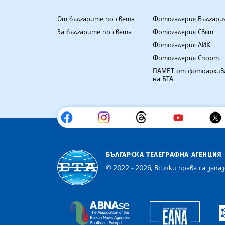
От българите по света
Фотогалерия Българи
За българите по света
Фотогалерия Свят
Фотогалерия ЛИК
Фотогалерия Спорт
ПАМЕТ от фотоархив
на БТА
БЪЛГАРСКА ТЕЛЕГРАФНА АГЕНЦИЯ
© 2022 - 2026, Всички права са запаз
Българска телеграфна агенция
Europe
The Assocoation of the Balkan