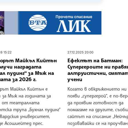
26 15:22
27.12.2025 20:00
орът Майкъл Кийтън
Ефектът на Батман:
олучи наградата
Супергероите ни правя
ал пудинг“ за Мъж на
алтруистични, смята
ата за 2026 г.
учени
рът Майкъл Кийтън е
Когато в обкръжението ни 
 за Мъж на годината за
появи „супергерой“, е по-ве
г. от театралната
да проявим готовност да
тска трупа „Бухнал пудинг“
помагаме на другите, съоб
рвардския университет,
сайтът на списание „Нейчър
де Асошиейтед прес.
позовавайки се на проучван