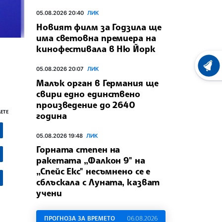
05.08.2026 20:40
ЛИК
Новият филм за Годзила ще
има световна премиера на
кинофестивала в Ню Йорк
ХРОНО
05.08.2026 20:07
ЛИК
Малък орган в Германия ще
свири едно единствено
произведение до 2640
ЕТЕ
година
05.08.2026 19:48
ЛИК
Горната степен на
ракетата „Фалкон 9" на
„Спейс Екс" несъмнено се е
сблъскала с Луната, казват
учени
ПРОГНОЗА ЗА ВРЕМЕТО
06.08.2026