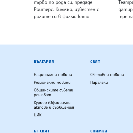
първо по рода си, предаде
Театр
Ройтерс. Килмър, известен с
датира
ролите си в филми като
трета
БЪЛГАРСКА ТЕЛЕГРАФНА АГ
БЪЛГАРИЯ
СВЯТ
Национални новини
Световни новини
Регионални новини
Паралели
Общинските съвети
решават
Куриер (Официални
актове и съобщения)
ЦИК
БГ СВЯТ
СНИМКИ