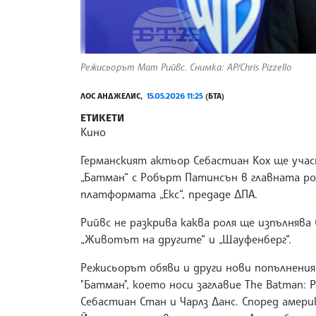
Режисьорът Мат Рийвс. Снимка: AP/Chris Pizzello
ЛОС АНДЖЕЛИС,
15.05.2026 11:25
(БТА)
ЕТИКЕТИ
Кино
Германският актьор Себастиан Кох ще уча
„Батман“ с Робърт Патинсън в главната р
платформата „Екс“, предаде ДПА.
Рийвс не разкрива каква роля ще изпълнява
„Животът на другите“ и „Щауфенберг“.
Режисьорът обяви и други нови попълнения
"Батман", което носи заглавие The Batman: Pa
Себастиан Стан и Чарлз Данс. Според амери