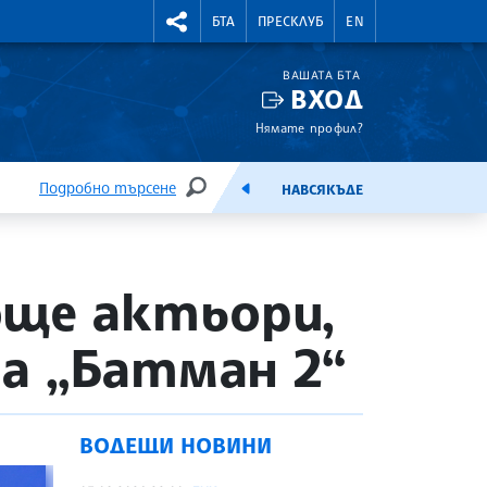
УТНИ КУРСОВЕ
RIGHTMENU.SOCIAL
БТА
ПРЕСКЛУБ
EN
ВАШАТА БТА
ВХОД
Нямате профил?
Подробно търсене
НАВСЯКЪДЕ
ТЪРСЕНЕ
ЕМИСИЯ
още актьори,
а „Батман 2“
ВОДЕЩИ НОВИНИ