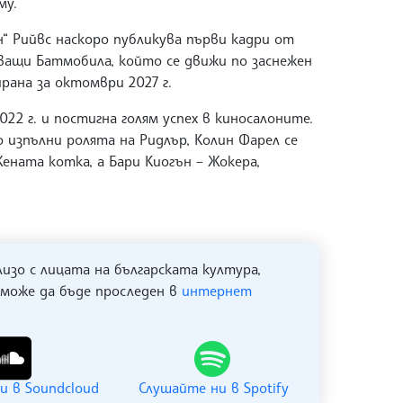
му.
“ Рийвс наскоро публикува първи кадри от
ващи Батмобила, който се движи по заснежен
рана за октомври 2027 г.
22 г. и постигна голям успех в киносалоните.
 изпълни ролята на Ридлър, Колин Фарел се
ената котка, а Бари Киогън – Жокера,
лизо с лицата на българската култура,
 може да бъде проследен в
интернет
и в Soundcloud
Слушайте ни в Spotify