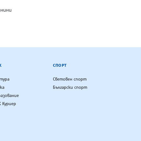
анини
К
СПОРТ
лтура
Световен спорт
ка
Български спорт
разование
 Куриер