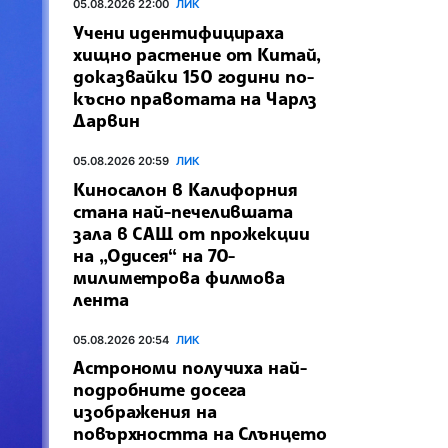
05.08.2026 22:00
ЛИК
Учени идентифицираха
хищно растение от Китай,
доказвайки 150 години по-
късно правотата на Чарлз
Дарвин
05.08.2026 20:59
ЛИК
Киносалон в Калифорния
стана най-печелившата
зала в САЩ от прожекции
на „Одисея“ на 70-
милиметрова филмова
лента
05.08.2026 20:54
ЛИК
Астрономи получиха най-
подробните досега
изображения на
повърхността на Слънцето