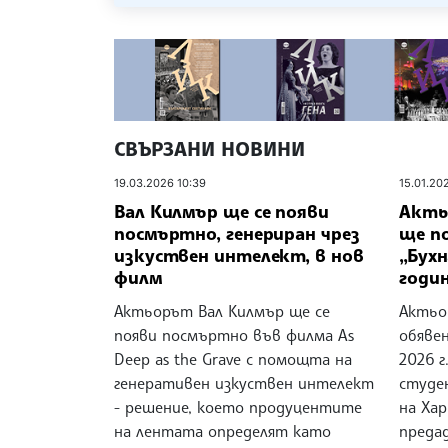
СВЪРЗАНИ НОВИНИ
19.03.2026 10:39
15.01.20
Вал Килмър ще се появи
Акть
посмъртно, генериран чрез
ще п
изкуствен интелект, в нов
„Бухн
филм
годин
Актьорът Вал Килмър ще се
Актьо
появи посмъртно във филма As
обявен
Deep as the Grave с помощта на
2026 
генеративен изкуствен интелект
студен
- решение, което продуцентите
на Ха
на лентата определят като
преда