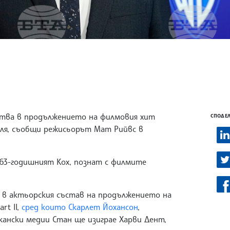
ства в продължението на филмовия хит
СПОДЕЛ
оля, съобщи режисьорът Мат Рийвс в
 63-годишният Кох, познат с филмите
 в актьорския състав на продължението на
rt II,
сред които Скарлет Йохансон
,
кански медии Стан ще изиграе Харви Дент,