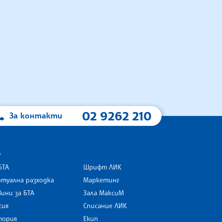
02 9262 210
За контакти
А
БТА
Шрифт ЛИК
туална разходка
Маркетинг
ини за БТА
Зала МаксиМ
rk
сия
Списание ЛИК
тория
Екип