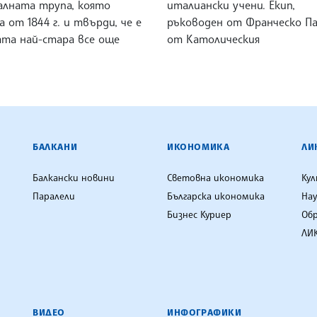
алната трупа, която
италиански учени. Екип,
 от 1844 г. и твърди, че е
ръководен от Франческо П
та най-стара все още
от Католическия
ЕНЦИЯ
БАЛКАНИ
ИКОНОМИКА
ЛИ
Балкански новини
Световна икономика
Ку
Паралели
Българска икономика
Нау
Бизнес Куриер
Об
ЛИК
ВИДЕО
ИНФОГРАФИКИ