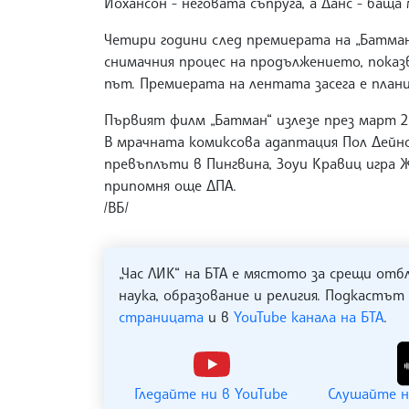
Йохансон - неговата съпруга, а Данс - баща 
Четири години след премиерата на „Батман
снимачния процес на продължението, показ
път. Премиерата на лентата засега е плани
Първият филм „Батман“ излезе през март 20
В мрачната комиксова адаптация Пол Дейно
превъплъти в Пингвина, Зоуи Кравиц игра Ж
припомня още ДПА.
/ВБ/
„Час ЛИК“ на БТА е мястото за срещи отб
наука, образование и религия. Подкастът
страницата
и в
YouTube канала на БТА
.
Гледайте ни в YouTube
Слушайте н