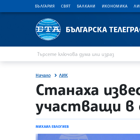
БЪЛГАРИЯ
СВЯТ
БАЛКАНИ
ИКОНОМИКА
ЛИ
БЪЛГАРСКА ТЕЛЕГР
Въведете ключова дума или израз
Търсене
Начало
ЛИК
site.bta
Станаха изве
участващи в 
МИХАИЛ ЕВЛОГИЕВ