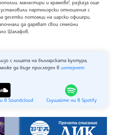
ополии, манастири и храмове", разказа още
а установили партньорски отношения с
а десетки потомци на царски офицери,
апочнали да даряват свои семейни
йло Шалафов.
лизо с лицата на българската култура,
 може да бъде проследен в
интернет
и в Soundcloud
Слушайте ни в Spotify