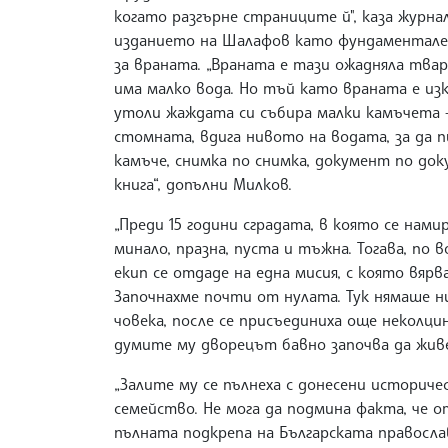
когато разгърне страниците й", каза журна
изданието на Шалафов като фундаментален 
за враната. „Враната е тази ожадняла твар
има малко вода. Но тъй като враната е и
утоли жаждата си събира малки камъчета -
стомната, вдига нивото на водата, за да п
камъче, снимка по снимка, документ по до
книга“, допълни Милков.
„Преди 15 години сградата, в която се нам
минало, празна, пуста и тъжна. Тогава, по 
екип се отдаде на една мисия, с която вярв
Започнахме почти от нулата. Тук нямаше н
човека, после се присъединиха още неколци
думите му дворецът бавно започва да жив
„Залите му се пълнеха с донесени историч
семейство. Не мога да подмина факта, че 
пълната подкрепа на Българската правосла