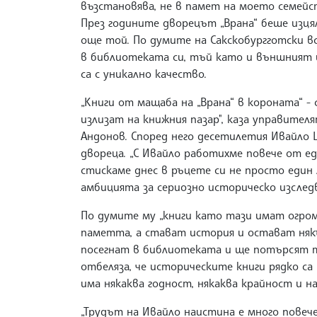
възстановява, не в памет на моето семейст
През годините дворецът „Врана“ беше изцял
още той. По думите на Сакскобургготски вс
в библиотеката си, тъй като и външният 
са с уникално качество.
„Книги от мащаба на „Врана“ в короната“ -
излизат на книжния пазар", каза управител
Андонов. Според него десетилетия Ивайло 
двореца. „С Ивайло работихме повече от ед
стискаме днес в ръцете си не просто един 
амбицията за сериозно историческо изследв
По думите му „книги като тази имат огро
паметта, а стават история и остават някъ
посегнат в библиотеката и ще потърсят т
отбеляза, че историческите книги рядко са
има някаква годност, някаква крайност и н
„Трудът на Ивайло наистина е много повече