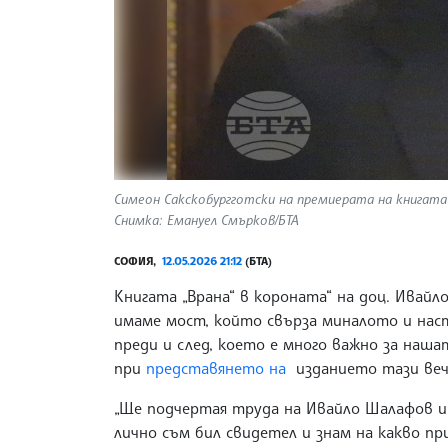
Симеон Сакскобургготски на премиерата на книгата „
Снимка: Емануел Смърков/БТА
СОФИЯ,
12.05.2026 21:12
(БТА)
Книгата „Врана“ в короната“ на доц. Ивайло
имаме мост, който свърза миналото и нас
преди и след, което е много важно за наша
при
представянето на
изданието тази вече
„Ще подчертая труда на Ивайло Шалафов и 
лично съм бил свидетел и знам на какво п