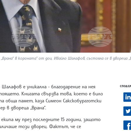
Врана“ в короната“ от доц. Ивайло Шалафов, състояла се в двореца „В
 Шалафов е уникална - благодарение на нея
СПОДЕЛ
тоящето. Книгата свързва това, което е било
та обща памет, каза Симеон Сакскобургготски
р в двореца „Врана“.
екипа му през последните 15 години, защото
риличаше този дворец. Фактът, че се