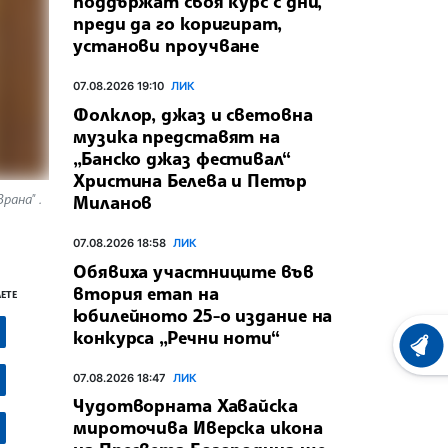
поддържат своя курс с дни,
преди да го коригират,
установи проучване
07.08.2026 19:10
ЛИК
Фолклор, джаз и световна
музика представят на
„Банско джаз фестивал“
Христина Белева и Петър
рана" .
Миланов
07.08.2026 18:58
ЛИК
Обявиха участниците във
втория етап на
ЕТЕ
юбилейното 25-о издание на
конкурса „Речни ноти“
ХРОНО
07.08.2026 18:47
ЛИК
Чудотворната Хавайска
мироточива Иверска икона