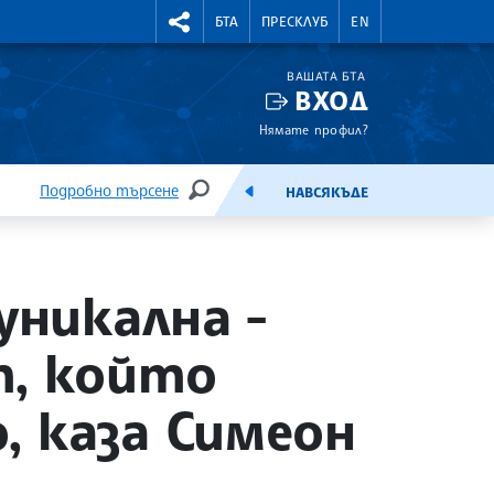
УТНИ КУРСОВЕ
RIGHTMENU.SOCIAL
БТА
ПРЕСКЛУБ
EN
ВАШАТА БТА
ВХОД
Нямате профил?
Подробно търсене
НАВСЯКЪДЕ
ТЪРСЕНЕ
ЕМИСИЯ
уникална -
т, който
 каза Симеон