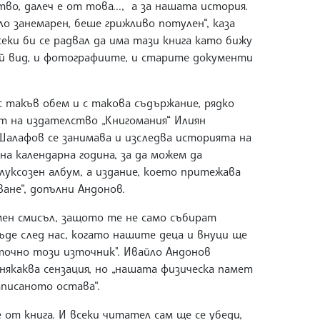
во, далеч е от това..., а за нашата история.
о занемарен, беше грижливо потулен“, каза
еки би се радвал да има тази книга като бижу
й вид, и фотографиите, и старите документи
 с такъв обем и с такова съдържание, рядко
ят на издателство „Книгомания“ Илиян
Шалафов се занимава и изследва историята на
на календарна година, за да можем да
луксозен албум, а издание, което притежава
ане“, допълни Андонов.
мен смисъл, защото те не само събират
де след нас, когато нашите деца и внуци ще
очно този източник". Ивайло Андонов
 някаква сензация, но „нашата физическа памет
аписаното остава“.
 от книга. И всеки читател сам ще се убеди,