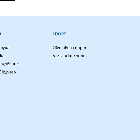
К
СПОРТ
лтура
Световен спорт
ка
Български спорт
разование
 Куриер