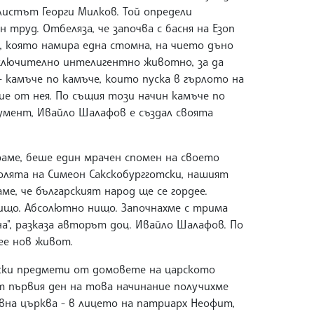
листът Георги Милков. Той определи
труд. Отбеляза, че започва с басня на Езоп
, която намира една стомна, на чието дъно
зключително интелигентно животно, за да
 камъче по камъче, които пуска в гърлото на
ие от нея. По същия този начин камъче по
кумент, Ивайло Шалафов е създал своята
ираме, беше един мрачен спомен на своето
волята на Симеон Сакскобургготски, нашият
аме, че българският народ ще се гордее.
ищо. Абсолютно нищо. Започнахме с трима
на", разказа авторът доц. Ивайло Шалафов. По
ее нов живот.
ески предмети от домовете на царското
от първия ден на това начинание получихме
вна църква - в лицето на патриарх Неофит,