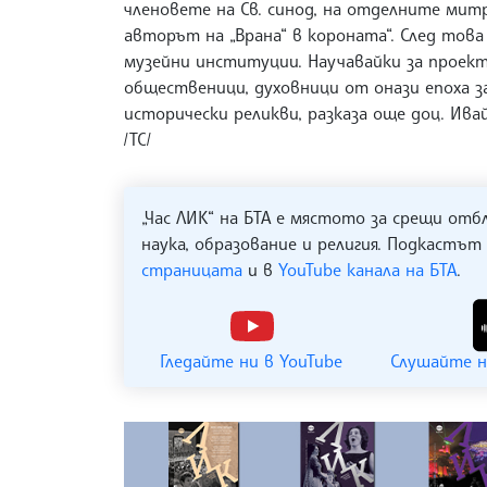
членовете на Св. синод, на отделните митр
авторът на „Врана“ в короната“. След тов
музейни институции. Научавайки за проект
общественици, духовници от онази епоха з
исторически реликви, разказа още доц. Ива
/ТС/
„Час ЛИК“ на БТА е мястото за срещи отб
наука, образование и религия. Подкастът
страницата
и в
YouTube канала на БТА
.
Гледайте ни в YouTube
Слушайте н