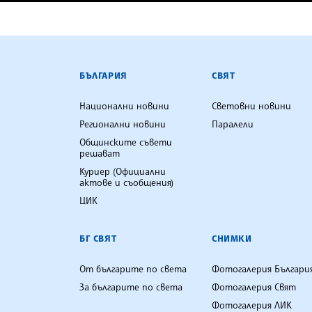
БЪЛГАРСКА ТЕЛЕГРАФНА АГ
БЪЛГАРИЯ
СВЯТ
Национални новини
Световни новини
Регионални новини
Паралели
Общинските съвети
решават
Куриер (Официални
актове и съобщения)
ЦИК
БГ СВЯТ
СНИМКИ
От българите по света
Фотогалерия Българи
За българите по света
Фотогалерия Свят
Фотогалерия ЛИК