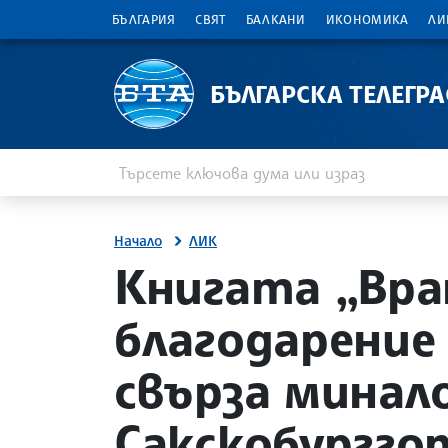
БЪЛГАРИЯ
СВЯТ
БАЛКАНИ
ИКОНОМИКА
ЛИ
БЪЛГАРСКА ТЕЛЕГР
Въведете ключова дума или израз
Търсене
Начало
ЛИК
site.bta
Книгата „Вран
благодарение
свърза минал
Сакскобургго