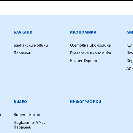
ЕНЦИЯ
БАЛКАНИ
ИКОНОМИКА
ЛИ
Балкански новини
Световна икономика
Ку
Паралели
Българска икономика
Нау
Бизнес Куриер
Об
ЛИК
ВИДЕО
ИНФОГРАФИКИ
я
Видео емисия
Подкаст БТА Час
Паралели