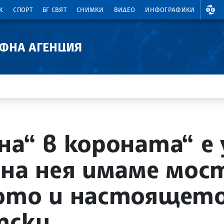
ВАЛ
К
СПОРТ
БГ СВЯТ
СНИМКИ
ВИДЕО
ИНФОГРАФИКИ
АФНА АГЕНЦИЯ
а“ в короната“ е 
 на нея имаме мос
ото и настоящето,
тски