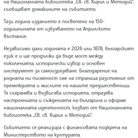
на Националната библиотека „Св. св. Кирил и Методий“,
съобщават домакините на събитието.
Тази година изданието е посветено на 150-
годишнината от избухването на Априлското
въстание.
Независимо дали годината е 2026 или 1878, българският
език е и ще продължи да бъде мост между
поколенията, исторически извор и основен
инструмент за самоизразяване. Благодарение на
родната ни писменост сме на страница разстояние от
премеждията и мислите на нашите предшественици.
Тя съхранява и възвисява историята, отразява
настроенията и съжденията на българина и оформя
националната идентичност, казват от Националната
библиотека „Св. св. Кирил и Методий“.
Събитието се реализира с финансовата подкрепа на
Министерството на културата.