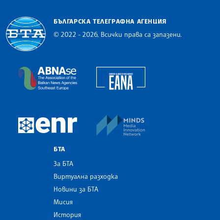
БЪЛГАРСКА ТЕЛЕГРАФНА АГЕНЦИЯ
© 2022 - 2026, Всички права са запазени.
Българска телеграфна агенция
European Alliance of N
The Assocoation of the Balkan News Agencies S
MINDS Media Innovatio
European Newsroom
БТА
За БТА
Виртуална разходка
Новини за БТА
Мисия
История