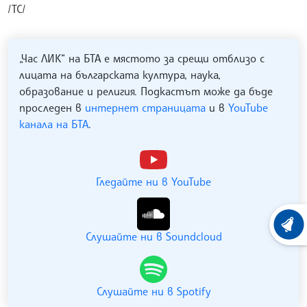
/ТС/
„Час ЛИК“ на БТА е мястото за срещи отблизо с
лицата на българската култура, наука,
образование и религия. Подкастът може да бъде
проследен в
интернет страницата
и в
YouTube
канала на БТА
.
Гледайте ни в YouTube
ХРОНО
Слушайте ни в Soundcloud
Слушайте ни в Spotify