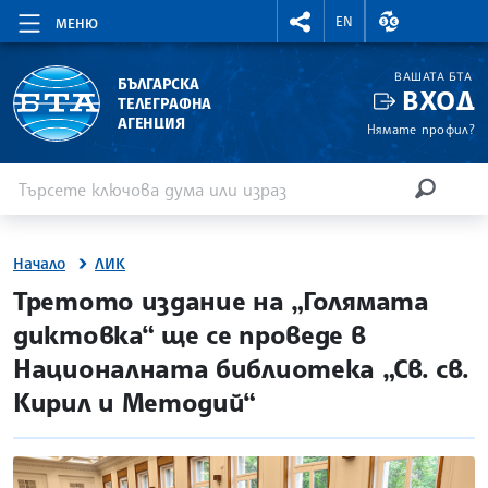
RIGHTMENU.SOCIAL
ВАЛУТНИ КУР
EN
МЕНЮ
ВАШАТА БТА
БЪЛГАРСКА
ВХОД
ТЕЛЕГРАФНА
АГЕНЦИЯ
Нямате профил?
Въведете ключова дума или израз
Търсене
ТЪРСЕН
Начало
ЛИК
site.bta
Третото издание на „Голямата
диктовка“ ще се проведе в
Националната библиотека „Св. св.
Кирил и Методий“