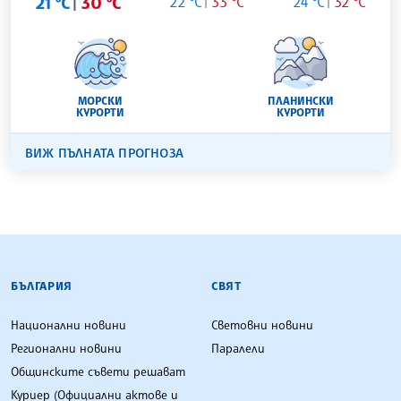
21 °C
30 °C
22 °C
33 °C
24 °C
32 °C
МОРСКИ
ПЛАНИНСКИ
КУРОРТИ
КУРОРТИ
ВИЖ ПЪЛНАТА ПРОГНОЗА
БЪЛГАРСКА ТЕЛЕГРАФНА АГЕНЦИЯ
БЪЛГАРИЯ
СВЯТ
Национални новини
Световни новини
Регионални новини
Паралели
Общинските съвети решават
Куриер (Официални актове и