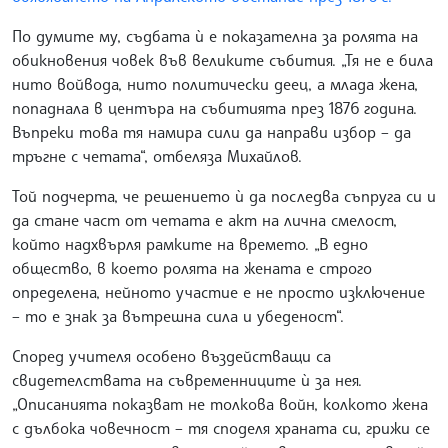
По думите му, съдбата ѝ е показателна за ролята на
обикновения човек във великите събития. „Тя не е била
нито войвода, нито политически деец, а млада жена,
попаднала в центъра на събитията през 1876 година.
Въпреки това тя намира сили да направи избор – да
тръгне с четата“, отбеляза Михайлов.
Той подчерта, че решението ѝ да последва съпруга си и
да стане част от четата е акт на лична смелост,
който надхвърля рамките на времето. „В едно
общество, в което ролята на жената е строго
определена, нейното участие е не просто изключение
– то е знак за вътрешна сила и убеденост“.
Според учителя особено въздействащи са
свидетелствата на съвременниците ѝ за нея.
„Описанията показват не толкова войн, колкото жена
с дълбока човечност – тя споделя храната си, грижи се