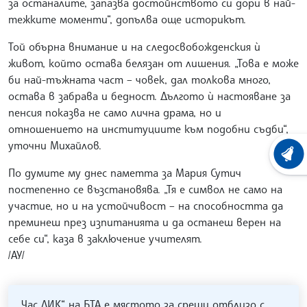
за останалите, запазва достойнството си дори в най-
тежките моменти“, допълва още историкът.
Той обърна внимание и на следосвобожденския ѝ
живот, който остава белязан от лишения. „Това е може
би най-тъжната част – човек, дал толкова много,
остава в забрава и бедност. Дългото ѝ настояване за
пенсия показва не само лична драма, но и
отношението на институциите към подобни съдби“,
уточни Михайлов.
ХРОНО
По думите му днес паметта за Мария Сутич
постепенно се възстановява. „Тя е символ не само на
участие, но и на устойчивост – на способността да
преминеш през изпитанията и да останеш верен на
себе си“, каза в заключение учителят.
/АУ/
„Час ЛИК“ на БТА е мястото за срещи отблизо с