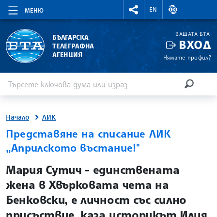
RIGHTMENU.SOCIAL
ВАЛУТНИ КУР
EN
МЕНЮ
ВАШАТА БТА
БЪЛГАРСКА
ВХОД
ТЕЛЕГРАФНА
АГЕНЦИЯ
Нямате профил?
Въведете ключова дума или израз
Търсене
ТЪРСЕН
Начало
ЛИК
Представяне на списание ЛИК
„Априлското въстание!"
site.bta
Мария Сутич - единствената
жена в Хвърковата чета на
Бенковски, е личност със силно
присъствие, каза историкът Илия