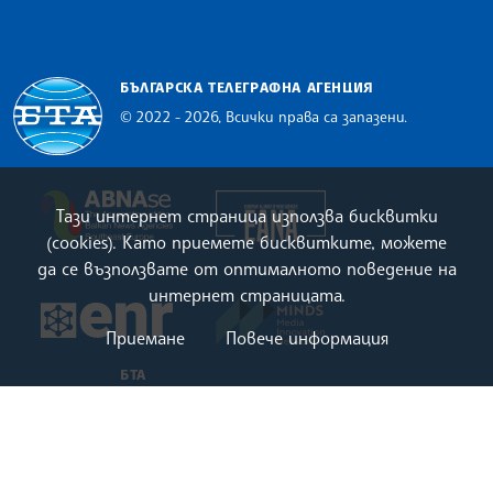
БЪЛГАРСКА ТЕЛЕГРАФНА АГЕНЦИЯ
© 2022 - 2026, Всички права са запазени.
Българска телеграфна агенция
European Alliance of N
The Assocoation of the Balkan News Agencies S
Тази интернет страница използва бисквитки
(cookies). Като приемете бисквитките, можете
да се възползвате от оптималното поведение на
интернет страницата.
MINDS Media Innovatio
European Newsroom
Приемане
Повече информация
БТА
За БТА
Виртуална разходка
Новини за БТА
Мисия