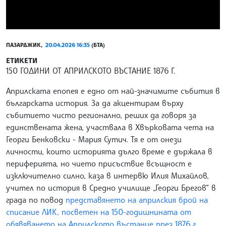
ПАЗАРДЖИК,
20.04.2026 16:35
(БТА)
ЕТИКЕТИ
150 ГОДИНИ ОТ АПРИЛСКОТО ВЪСТАНИЕ 1876 Г.
Априлската епопея е едно от най-значимите събития в
българската история. За да акцентирам върху
събитието чисто регионално, реших да говоря за
единствената жена, участвала в Хвърковата чета на
Георги Бенковски - Мария Сутич. Тя е от онези
личности, които историята дълго време е държала в
периферията, но чието присъствие всъщност е
изключително силно, каза в интервю Илия Михайлов,
учител по история в Средно училище „Георги Брегов“ в
града по повод
представянето на априлския брой на
списание ЛИК, посветен на 150-годишнината от
обявяването на Априлското въстание през 1876 г.