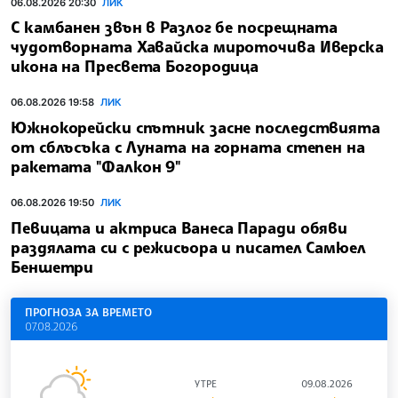
06.08.2026 20:30
ЛИК
С камбанен звън в Разлог бе посрещната
чудотворната Хавайска мироточива Иверска
икона на Пресвета Богородица
06.08.2026 19:58
ЛИК
Южнокорейски спътник засне последствията
от сблъсъка с Луната на горната степен на
ракетата "Фалкон 9"
06.08.2026 19:50
ЛИК
Певицата и актриса Ванеса Паради обяви
раздялата си с режисьора и писател Самюел
Беншетри
ПРОГНОЗА ЗА ВРЕМЕТО
07.08.2026
УТРЕ
09.08.2026