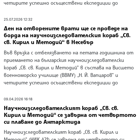
четирите успешно осъществени експедиции до
25.07.2026 12:32
Ден на отворените врати ще се проведе на
борда на научноизследователския кораб „Св.
св. Кирил и Методий“ в Несебър
Във връзка с отбелязването на петата годишнина от
приемането на българския научноизследователски
кораб „Св. св. Кирил и Методий“ в състава на Висшето
военноморско училище (ВВМУ) „Н. Й. Вапцаров“ и
четирите успешно осъществени експедиции до
09.04.2026 16:18
Научноизследователският кораб „Св. св.
Кирил и Методий“ се завърна от четвъртото
си плаване до Антарктида
Научноизследователският кораб „Св. св. Кирил и
Методий“ (НИК 421) се завърна от четвъртото си