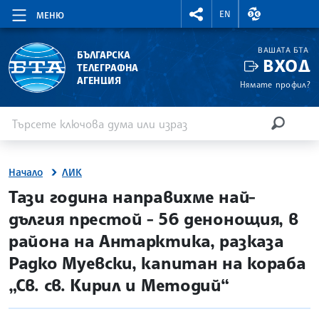
RIGHTMENU.SOCIAL
ВАЛУТНИ КУР
EN
МЕНЮ
ВАШАТА БТА
БЪЛГАРСКА
ВХОД
ТЕЛЕГРАФНА
АГЕНЦИЯ
Нямате профил?
Въведете ключова дума или израз
Търсене
ТЪРСЕН
Начало
ЛИК
site.bta
Тази година направихме най-
дългия престой - 56 денонощия, в
района на Антарктика, разказа
Радко Муевски, капитан на кораба
„Св. св. Кирил и Методий“