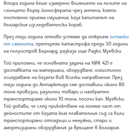
втора година беше измерено влиянието на лъчите на
слънцето върху йоносферата чрез антена, която
постоянно приема смущения, каза капитанът на
българския изследователски кораб.
През тази година отново успяхме да открием
останки
от самолета
, претърпял катастрофа преди 50 години
на полуостров Бърнард, разказа още Радко Муевски.
Той припомни, че основната задача на НИК 421 е
доставката на материали, оборудване, логистично
осигуряване на базата във всички направления. През
тази година до Антарктида сме доставили около 80
тона провизии, различни товари и наобратно
транспортираме около 10 тона, посочи кап. Муевски.
Той добави, че след приключване на голяма част от
дейностите от базата към плавателния съд са били
транспортирани отпадъци и ненужни, стари и
амортизирани оборудвания за връщане в България.