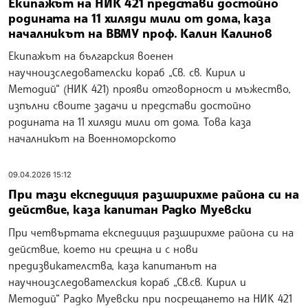
Екипажът на НИК 421 представи достойно
родината на 11 хиляди мили от дома, каза
началникът на ВВМУ проф. Калин Калинов
Екипажът на българския военен
научноизследователски кораб „Св. св. Кирил и
Методий“ (НИК 421) прояви отговорност и мъжество,
изпълни своите задачи и представи достойно
родината на 11 хиляди мили от дома. Това каза
началникът на Военноморското
09.04.2026 15:12
При тази експедиция разширихме района си на
действие, каза капитан Радко Муевски
При четвъртата експедиция разширихме района си на
действие, което ни срещна и с нови
предизвикателства, каза капитанът на
научноизследователския кораб „Св.св. Кирил и
Методий“ Радко Муевски при посрещането на НИК 421