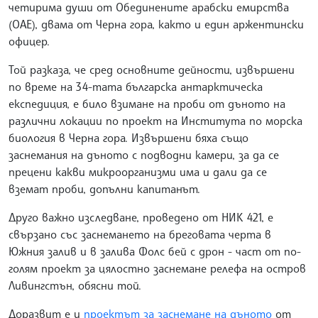
четирима души от Обединените арабски емирства
(ОАЕ), двама от Черна гора, както и един аржентински
офицер.
Той разказа, че сред основните дейности, извършени
по време на 34-тата българска антарктическа
експедиция, е било взимане на проби от дъното на
различни локации по проект на Института по морска
биология в Черна гора. Извършени бяха също
заснемания на дъното с подводни камери, за да се
прецени какви микроорганизми има и дали да се
вземат проби, допълни капитанът.
Друго важно изследване, проведено от НИК 421, е
свързано със заснемането на бреговата черта в
Южния залив и в залива Фолс бей с дрон - част от по-
голям проект за цялостно заснемане релефа на остров
Ливингстън, обясни той.
Доразвит е и
проектът за заснемане на дъното
от