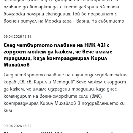
плаване до Антарктида, с което завърши 34-тата
българска полярна експедиция. Той бе посрещнат с
военен ритуал на Морска гара - Варна. На събитието
09.04.2026 15:31
След четвъртото плаване на НИК 421 с
гордост можем да кажем, че вече имаме
традиции, каза контраадмирал Кирил
Михайлов
След четвъртото плаване на научноизследователския
кораб „Св. св. Кирил и Методий“ вече можем с гордост
да кажем, че имаме изградени традиции, каза днес
командирът на Военноморските сили (ВМС)
контраадмирал Кирил Михайлов в поздравлението си
към
09.04.2026 15:22