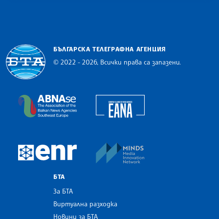
БЪЛГАРСКА ТЕЛЕГРАФНА АГЕНЦИЯ
© 2022 - 2026, Всички права са запазени.
Българска телеграфна агенция
European Alliance of N
The Assocoation of the Balkan News Agencies S
MINDS Media Innovatio
European Newsroom
БТА
За БТА
Виртуална разходка
Новини за БТА