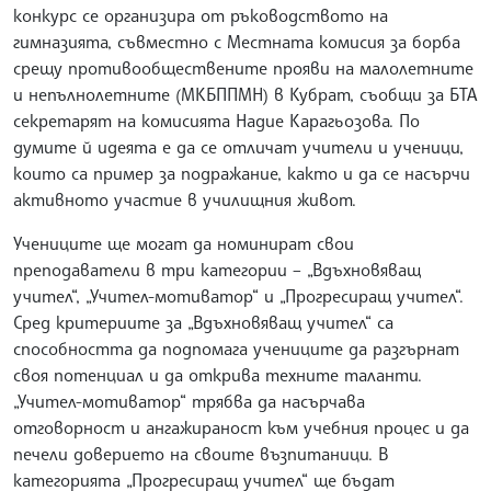
конкурс се организира от ръководството на
гимназията, съвместно с Местната комисия за борба
срещу противообществените прояви на малолетните
и непълнолетните (МКБППМН) в Кубрат, съобщи за БТА
секретарят на комисията Надие Карагьозова. По
думите й идеята е да се отличат учители и ученици,
които са пример за подражание, както и да се насърчи
активното участие в училищния живот.
Учениците ще могат да номинират свои
преподаватели в три категории – „Вдъхновяващ
учител“, „Учител-мотиватор“ и „Прогресиращ учител“.
Сред критериите за „Вдъхновяващ учител“ са
способността да подпомага учениците да разгърнат
своя потенциал и да открива техните таланти.
„Учител-мотиватор“ трябва да насърчава
отговорност и ангажираност към учебния процес и да
печели доверието на своите възпитаници. В
категорията „Прогресиращ учител“ ще бъдат