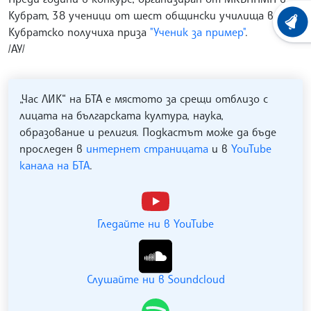
Кубрат, 38 ученици от шест общински училища в
ХРОНО
Кубратско получиха приза
"Ученик за пример"
.
/АУ/
„Час ЛИК“ на БТА е мястото за срещи отблизо с
лицата на българската култура, наука,
образование и религия. Подкастът може да бъде
проследен в
интернет страницата
и в
YouTube
канала на БТА
.
Гледайте ни в YouTube
Слушайте ни в Soundcloud