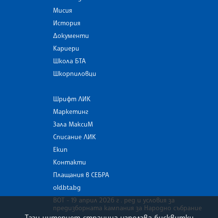
Мисия
История
Документи
Кариери
Школа БТА
Шкорпиловци
Шрифт ЛИК
Маркетинг
Зала МаксиМ
Списание ЛИК
Екип
Контакти
Плащания в СЕБРА
old.bta.bg
ВОТ - 19 април 2026 г . ред и условия за
предизборната кампания за Народно събрание
Тази интернет страница използва бисквитки