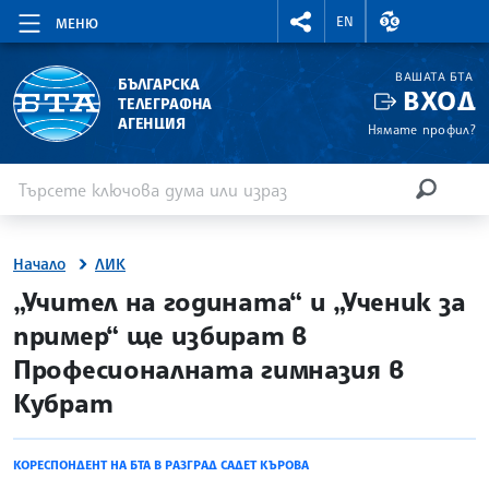
RIGHTMENU.SOCIAL
ВАЛУТНИ КУР
EN
МЕНЮ
ВАШАТА БТА
БЪЛГАРСКА
ВХОД
ТЕЛЕГРАФНА
АГЕНЦИЯ
Нямате профил?
Въведете ключова дума или израз
Търсене
ТЪРСЕН
Начало
ЛИК
site.bta
„Учител на годината“ и „Ученик за
пример“ ще избират в
Професионалната гимназия в
Кубрат
КОРЕСПОНДЕНТ НА БТА В РАЗГРАД САДЕТ КЪРОВА