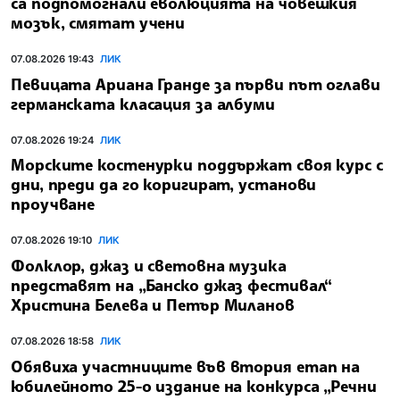
са подпомогнали еволюцията на човешкия
мозък, смятат учени
07.08.2026 19:43
ЛИК
Певицата Ариана Гранде за първи път оглави
германската класация за албуми
07.08.2026 19:24
ЛИК
Морските костенурки поддържат своя курс с
дни, преди да го коригират, установи
проучване
07.08.2026 19:10
ЛИК
Фолклор, джаз и световна музика
представят на „Банско джаз фестивал“
Христина Белева и Петър Миланов
07.08.2026 18:58
ЛИК
Обявиха участниците във втория етап на
юбилейното 25-о издание на конкурса „Речни