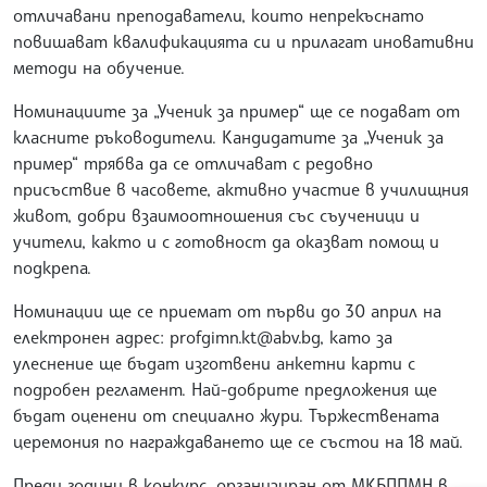
отличавани преподаватели, които непрекъснато
повишават квалификацията си и прилагат иновативни
методи на обучение.
Номинациите за „Ученик за пример“ ще се подават от
класните ръководители. Кандидатите за „Ученик за
пример“ трябва да се отличават с редовно
присъствие в часовете, активно участие в училищния
живот, добри взаимоотношения със съученици и
учители, както и с готовност да оказват помощ и
подкрепа.
Номинации ще се приемат от първи до 30 април на
електронен адрес: profgimn.kt@abv.bg, като за
улеснение ще бъдат изготвени анкетни карти с
подробен регламент. Най-добрите предложения ще
бъдат оценени от специално жури. Тържествената
церемония по награждаването ще се състои на 18 май.
Преди години в конкурс, организиран от МКБППМН в