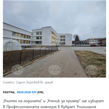
Снимка: Садет Кърова/БТА, архив
РАЗГРАД,
29.03.2026 11:17
(БТА)
„Учител на годината“ и „Ученик за пример“ ще избират
в Професионалната гимназия в Кубрат. Училищния