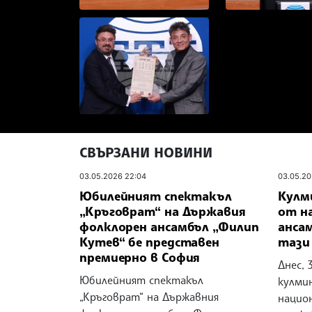
СВЪРЗАНИ НОВИНИ
03.05.2026 22:04
03.05.20
Юбилейният спектакъл
Кулм
„Кръговрат“ на Държавия
от н
фолклорен ансамбъл „Филип
анса
Кутев“ бе представен
тази
премиерно в София
Днес, 
Юбилейният спектакъл
кулми
„Кръговрат“ на Държавния
нацио