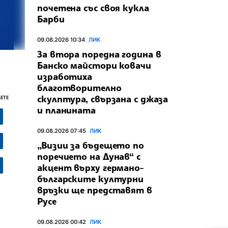
почетена със своя кукла
Барби
09.08.2026 10:34
ЛИК
За втора поредна година в
Банско майстори ковачи
изработиха
благотворително
скулптура, свързана с джаза
ЕТЕ
и планината
09.08.2026 07:45
ЛИК
„Визии за бъдещето по
поречието на Дунав“ с
акцент върху германо-
българските културни
връзки ще представят в
Русе
09.08.2026 00:42
ЛИК