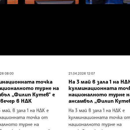
26 08:00
21.04.2026 12:07
инационната точка
На 3 май в зала 1 на НД
ационалното турне на
кулминационната точ
мбъл „Филип Кутев" е
националното турне н
 вечер в НДК
ансамбъл „Филип Куте
3 май, в зала 1 на НДК е
На 3 май в зала 1 на НДК е
национната точка от
кулминационната точка о
налното турне на
националното турне на