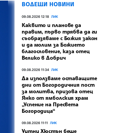
ВОДЕЩИ НОВИНИ
09.08.2026 12:18
ЛИК
Каквито и планове да
правим, първо трябва да ги
съобразяваме с Божия закон
и да молим за Божието
благословение, каза отец
Велико в Добрич
09.08.2026 11:34
ЛИК
Да използваме оставащите
дни от Богородичния пост
за молитва, призова отец
Янко от ямболския храм
„Успение на Пресвета
Богородица“
09.08.2026 11:11
ЛИК
Уитни Хюстън беше