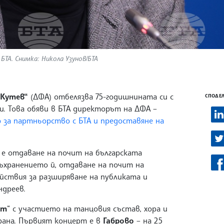
БТА. Снимка: Никола Узунов/БТА
 Кутев“
(ДФА) отбелязва 75-годишнината си с
СПОДЕЛ
и. Това обяви в БТА директорът на ДФА –
р за партньорство с БТА и предоставяне на
е отдаване на почит на българската
ъхранението й, отдаване на почит на
ействия за разширяване на публиката и
ндреев.
ат
“ с участието на танцовия състав, хора и
рана. Първият концерт е в
Габрово
– на 25