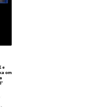
К е
ка от
а
в"
т