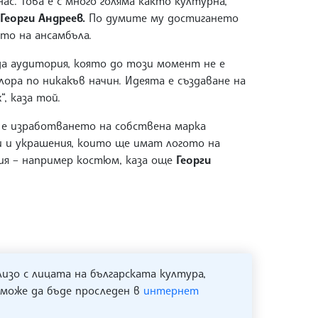
ас. Това е с много голяма както културна,
Георги Андреев.
По думите му достигането
то на ансамбъла.
да аудитория, която до този момент не е
ора по никакъв начин. Идеята е създаване на
, каза той.
 е изработването на собствена марка
ри и украшения, които ще имат логото на
ия – например костюм, каза още
Георги
лизо с лицата на българската култура,
 може да бъде проследен в
интернет