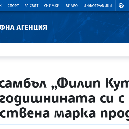
ВАЛ
К
СПОРТ
БГ СВЯТ
СНИМКИ
ВИДЕО
ИНФОГРАФИКИ
АФНА АГЕНЦИЯ
самбъл „Филип Ку
-годишнината си с
бствена марка пр