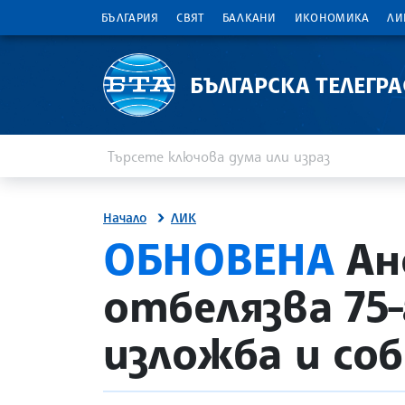
БЪЛГАРИЯ
СВЯТ
БАЛКАНИ
ИКОНОМИКА
ЛИ
БЪЛГАРСКА ТЕЛЕГР
Въведете ключова дума или израз
Търсене
Начало
ЛИК
site.bta
ОБНОВЕНА
Ан
отбелязва 75
изложба и со