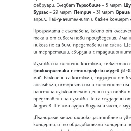
февруари. Следват
Търговище
– 5 март,
Шу
Бургас
– 29 март,
Петрич
– 31 март,
Враца
април. Най-значителният и важен концерт е
Програмата е съставена, както от класиче
така и от съвсем нови произведения. Има н
никога не са били представени на сцена. 
интерпретации, свързани с традиционните
Изложба на сценични костюми, съвместно 
фолклористика с етнографски музей
(ИЕФ
май. Включени са костюми, създадени от б
ансамбъла, историята им и сценичните им 
наистина изключително ценни и за първи 
представени на изложба. Те са създадени о
Андреев. Ще има аудио-визуална част, с му
„Планираме много широко застъпване и уве
концерти, и то образователни концерти п