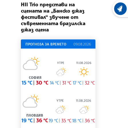
HII Trio представи на
сцената на „Банско джаз
ХРОНО
фестивал“ звучене от
съвременната бразилска
джаз сцена
ПРОГНОЗА ЗА ВРЕМЕТО
09.08.2026
УТРЕ
11.08.2026
СОФИЯ
15 °C
30 °C
14 °C
31 °C
17 °C
32 °C
УТРЕ
11.08.2026
ПЛОВДИВ
19 °C
36 °C
19 °C
35 °C
18 °C
36 °C