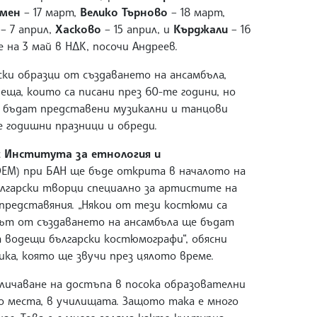
мен
– 17 март,
Велико Търново
– 18 март,
– 7 април,
Хасково
– 15 април, и
Кърджали
– 16
 на 3 май в НДК, посочи Андреев.
ски образци от създаването на ансамбъла,
еща, които са писани през 60-те години, но
Ще бъдат представени музикални и танцови
 годишни празници и обреди.
с
Института за етнология и
ЕМ) при БАН ще бъде открита в началото на
ългарски творци специално за артистите на
представяния. „Някои от тези костюми са
път от създаването на ансамбъла ще бъдат
т водещи български костюмографи“, обясни
зика, която ще звучи през цялото време.
личаване на достъпа в посока образователни
о места, в училищата. Защото така е много