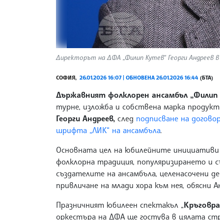
Директорът на ДФА „Филип Кутев“ Георги Андреев в 
СОФИЯ,
26.01.2026 16:07 | ОБНОВЕНА 26.01.2026 16:44
(БТА)
Държавният фолклорен ансамбъл „Филип
турне, изложба и собствена марка продукт
Георги Андреев,
след
подписване на догово
шрифта „ЛИК“ на ансамбъла
.
Основната цел на юбилейните инициативи 
фолклорна традиция, популяризирането и с
създателите на ансамбъла, целенасочени д
привличане на млади хора към нея, обясни А
Празничният юбилеен спектакъл „
Кръговр
оркестъра на ДФА ще гостува в цялата ст