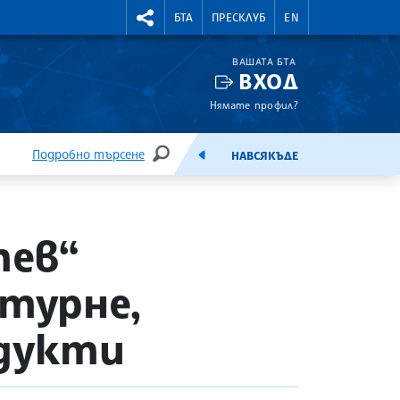
УТНИ КУРСОВЕ
RIGHTMENU.SOCIAL
БТА
ПРЕСКЛУБ
EN
ВАШАТА БТА
ВХОД
Нямате профил?
Подробно търсене
НАВСЯКЪДЕ
ТЪРСЕНЕ
ЕМИСИЯ
тев“
 турне,
одукти