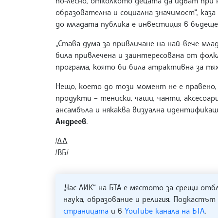
по-лесно, отколкото децата да идват при н
образователна и социална значимост“, каза
до младата публика е инвестиция в бъдеще
„Става дума за привличане на най-вече мла
била привлечена и заинтересована от фолкл
програма, която би била атрактивна за тях“
Нещо, което до този момент не е правено,
продукти – тениски, чаши, чанти, аксесоа
ансамбъла и някаква визуална идентификац
Андреев
.
/ДД
/ВБ/
„Час ЛИК“ на БТА е мястото за срещи отб
наука, образование и религия. Подкастът
страницата
и в
YouTube канала на БТА
.