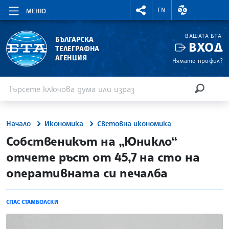
RIGHTMENU.SOCIAL
ВАЛУТНИ КУР
EN
МЕНЮ
ВАШАТА БТА
БЪЛГАРСКА
ВХОД
ТЕЛЕГРАФНА
АГЕНЦИЯ
Нямате профил?
Въведете ключова дума или израз
Търсене
ТЪРСЕН
Начало
Икономика
Световна икономика
site.bta
Собственикът на „Юникло“
отчете ръст от 45,7 на сто на
оперативната си печалба
СПАС СТАМБОЛСКИ