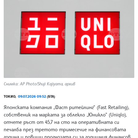
Снимка: AP Photo/Shuji Kajiyama, архив
ТОКИО,
09.07.2026 09:52
(БТА)
Японската компания „Фаст ритейлинг“ (Fast Retailing),
собственик на марката за облекло „Юникло“ (Uniqlo),
отчете ръст от 45,7 на сто на оперативната си
печалба през третото тримесечие на финансовата
година и повиши прогнозата си за годишния финансов