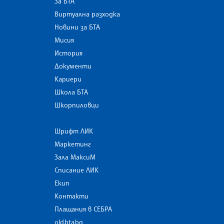
За БТА
Виртуална разходка
Новини за БТА
Мисия
История
Документи
Кариери
Школа БТА
Шкорпиловци
Шрифт ЛИК
Маркетинг
Зала МаксиМ
Списание ЛИК
Екип
Контакти
Плащания в СЕБРА
old.bta.bg