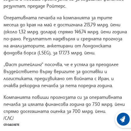
резултат, предаде Ройтерс.
Оперативната печалба на компанията за трите
месеца до края на май е достигнала 213,79 млрд. йени
(около 1,32 млрд. долара) спрямо 146,74 млрд. йени година
по-рано. Резултатът надхвърля и средната прогноза
на анализаторите, анкетирани от Лондонската
фондова борса (LSEG), за 177,73 млрд. йени.
„Фаст ритейлинг“ посочва, че е успяла да преодолее
въздействието върху веригите за доставки и
логистиката, предизвикано от войната с Иран, и
очаква рекордна печалба за пета поредна година.
Компанията повиши прогнозата си за оперативната
печалба за цялата финансова година до 730 млрд. йени
спрямо досегашната оценка за 700 млрд. йени.
/СЛС/
ХРОНО
СПОДЕЛЕТЕ