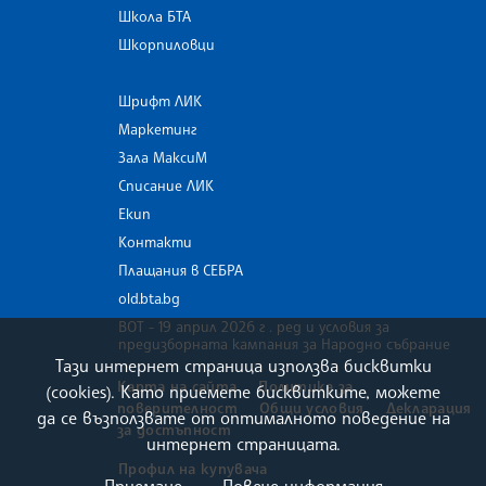
Школа БТА
Шкорпиловци
Шрифт ЛИК
Маркетинг
Зала МаксиМ
Списание ЛИК
Екип
Контакти
Плащания в СЕБРА
old.bta.bg
ВОТ - 19 април 2026 г . ред и условия за
предизборната кампания за Народно събрание
Тази интернет страница използва бисквитки
Карта на сайта
Политика за
(cookies). Като приемете бисквитките, можете
поверителност
Общи условия
Декларация
да се възползвате от оптималното поведение на
за достъпност
интернет страницата.
Профил на купувача