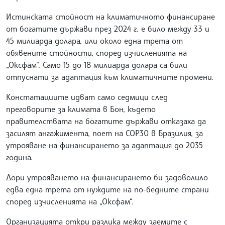
Истинската стойност на климатичното финансиране
от богатите държави през 2024 г. е било между 33 и
45 милиарда долара, или около една трета от
обявените стойности, според изчисленията на
„Оксфам“. Само 15 до 18 милиарда долара са били
отпуснати за адаптация към климатичните промени.
Констатациите идват само седмици след
преговорите за климата в Бон, където
правителствата на богатите държави отказаха да
засилят ангажимента, поет на COP30 в Бразилия, за
утрояване на финансирането за адаптация до 2035
година.
Дори утрояването на финансирането би задоволило
едва една трета от нуждите на по-бедните страни
според изчисленията на „Оксфам“.
Организацията откри разлика между заемите с