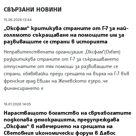
СВЪРЗАНИ НОВИНИ
15.06.2026 13:44
„Оксфам“ критикува страните от Г-7 за най-
голямото съкращаване на помощите им за
развиващите се страни в историята
Неправителствената организация „Оксфам“(Oxfam)
разкритикува страните от Г-7 за съкращаването
отпуснатите от тях помощи за развиващите се
страни, обявявайки преди срещата на върха на Г-7 във
френския град Евиан на Женевското езеро, че
финансирането е
19.01.2026 14:05
Нарастващото богатство на свръхбогатите
подкопава демокрацията, предупреждава
„Оксфам“ в навечерието на срещата на
Световния икономически форум в Давос