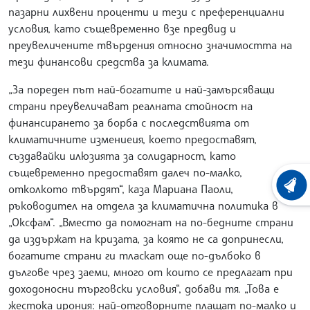
пазарни лихвени проценти и тези с преференциални
условия, като същевременно взе предвид и
преувеличените твърдения относно значимостта на
тези финансови средства за климата.
„За пореден път най-богатите и най-замърсяващи
страни преувеличават реалната стойност на
финансирането за борба с последствията от
климатичните измениеия, което предоставят,
създавайки илюзията за солидарност, като
същевременно предоставят далеч по-малко,
отколкото твърдят“, каза Мариана Паоли,
ХРОНО
ръководител на отдела за климатична политика в
„Оксфам“. „Вместо да помогнат на по-бедните страни
да издържат на кризата, за която не са допринесли,
богатите страни ги тласкат още по-дълбоко в
дългове чрез заеми, много от които се предлагат при
доходоносни търговски условия“, добави тя. „Това е
жестока ирония: най-отговорните плащат по-малко и