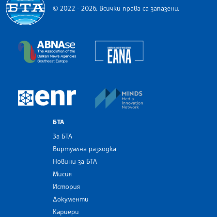
© 2022 - 2026, Всички права са запазени.
Българска телеграфна агенция
European Alliance of N
The Assocoation of the Balkan News Agencies S
MINDS Media Innovatio
European Newsroom
БТА
За БТА
Виртуална разходка
Новини за БТА
Мисия
История
Документи
Кариери