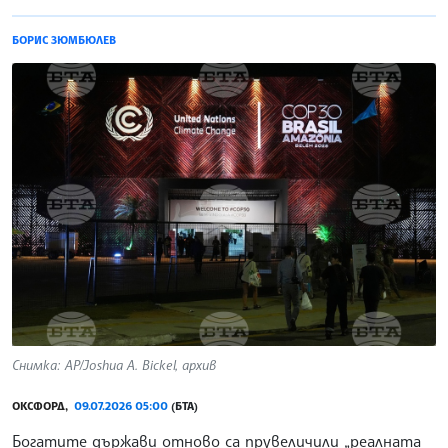
БОРИС ЗЮМБЮЛЕВ
Снимка: AP/Joshua A. Bickel, архив
ОКСФОРД,
09.07.2026 05:00
(БТА)
Богатите държави отново са прувеличили „реалната