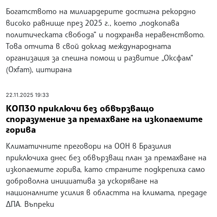
Богатството на милиардерите достигна рекордно
високо равнище през 2025 г., което „подкопава
политическата свобода“ и подхранва неравенството.
Това отчита в свой доклад международната
организация за спешна помощ и развитие „Оксфам“
(Oxfam), цитирана
22.11.2025 19:33
КОП30 приключи без обвързващо
споразумение за премахване на изкопаемите
горива
Климатичните преговори на ООН в Бразилия
приключиха днес без обвързващ план за премахване на
изкопаемите горива, като страните подкрепиха само
доброволна инициатива за ускоряване на
националните усилия в областта на климата, предаде
ДПА. Въпреки