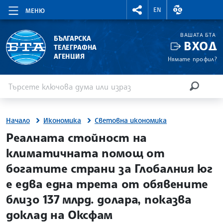
RIGHTMENU.SOCIAL
ВАЛУТНИ КУР
EN
МЕНЮ
ВАШАТА БТА
БЪЛГАРСКА
ВХОД
ТЕЛЕГРАФНА
АГЕНЦИЯ
Нямате профил?
Въведете ключова дума или израз
Търсене
ТЪРСЕН
Начало
Икономика
Световна икономика
site.bta
Реалната стойност на
климатичната помощ от
богатите страни за Глобалния юг
е едва една трета от обявените
близо 137 млрд. долара, показва
доклад на Оксфам