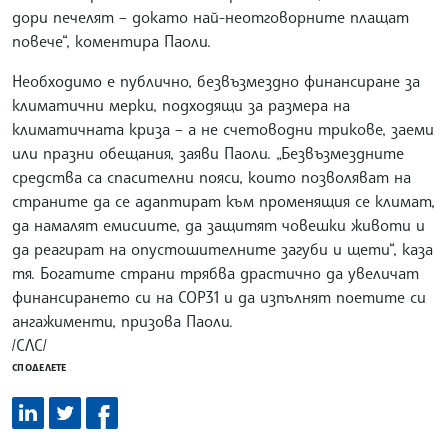
дори печелят – докато най-неотговорните плащат
повече“, коментира Паоли.
Необходимо е публично, безвъзмездно финансиране за
климатични мерки, подходящи за размера на
климатичната криза – а не счетоводни трикове, заеми
или празни обещания, заяви Паоли. „Безвъзмездните
средства са спасителни пояси, които позволяват на
страните да се адаптират към променящия се климат,
да намалят емисиите, да защитят човешки животи и
да реагират на опустошителните загуби и щети“, каза
тя. Богатите страни трябва драстично да увеличат
финансирането си на COP31 и да изпълнят поетите си
ангажименти, призова Паоли.
/СЛС/
СПОДЕЛЕТЕ