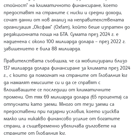
стойност“ на климатичното финансиране, което
предоставят на страните с ниски и средни доходи,
сочат данни от нов анализ на неправителствената
организация „Оксфам“ (Oxfam), който беше изпратен до
редакционната поща на БТА. Сумата през 2024 г. е
надценена с около 100 милиарда долара – през 2022 г.
завишението е била 88 милиарда.
Правителствата съобщиха, че са мобилизирали близо
137 милиарда долара финансиране за климата през 2024
г., с които да помогнат на страните от Глобалния юг
да намалят емисиите си и да се справят с
влошаващите се последици от климатичните
промени. От тях 69 милиарда долара (65 процента) са
отпуснати като заеми. Много от тези заеми са
предоставени при пазарни условия, което изисква
малко или никакво финансово усилие от богатите
страни, а същевременно увеличава дълговете на
страните от Глобалния юг.